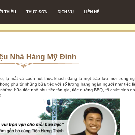
ỚI THIỆU
THỰC ĐƠN
DỊCH VỤ
LIÊN HỆ
iệu Nhà Hàng Mỹ Đình
o, lạ mắt và cuốn hút thực khách đang là một trào lưu mới trong n
hong phú từ những bữa tiệc với số lượng hàng ngàn người như tiệc l
ến những bữa tiệc nhỏ như tiệc tân gia, tiệc nướng BBQ, tổ chức sinh nh
hà…