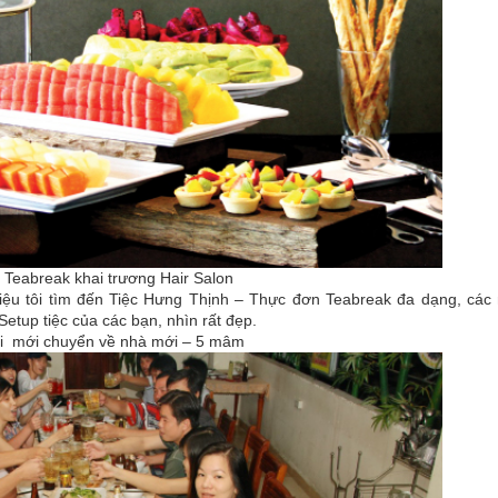
 Teabreak khai trương Hair Salon
thiệu tôi tìm đến Tiệc Hưng Thịnh – Thực đơn Teabreak đa dạng, cá
 Setup tiệc của các bạn, nhìn rất đẹp.
ội mới chuyển về nhà mới – 5 mâm