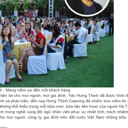
h - Mang niềm vui đến mỗi khách hàng
ện lợi cho mọi người, mọi gia đình. Tiệc Hưng Thịnh đã được hình 
nh và phát triển, đến nay Hưng Thịnh Catering đã chiếm trọn niềm tin
 không thể thiếu trong mỗi bữa cơm, bữa tiệc liên hoan của người Hà
ệm trong nghề cùng đội ngũ nhân viên phục vụ nhiệt tình, trách nhiệ
 mọi người, công ty, gia đình trên đất nước Việt Nam những bữa t
 gồm: