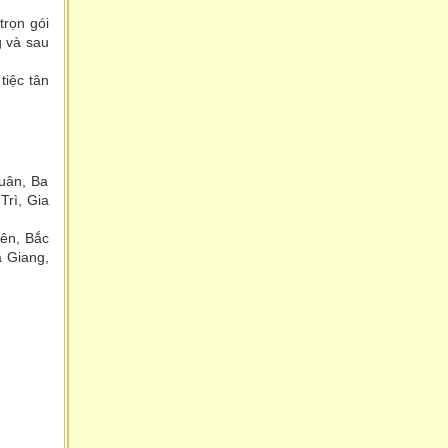
trọn gói
g và sau
tiệc tân
Xuân, Ba
rì, Gia
Yên, Bắc
ắ Giang,