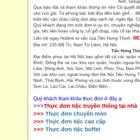
Ảnh: Setup
Qua báo đài và tham khảo thông tin nên Cô quyết đ
cho con gái. Từ phong bạt, bát đũa đến bàn ghế… đề
bữa tiệc các cháu cũng dọn dẹp sạch sẽ, ngăn lắp. Cô
Quý khách đang tìm một đơn vị uy tín, chuyên nghiệp, 
gia, tiệc liên hoan công ty, cỗ giỗ chạp, nấu cỗ tại nh
09
Liên hệ ngay Hotline tư vấn của Tiệc Hưng Thịnh:
Địa chỉ: 235 Mễ Trì, Nam Từ Liêm, Hà Nội.
Tiệc Hưng Thị
Địa điểm phục tại Hà Nội bao gồm tất cả các quận 
Đình, Đống Đa và các khu vực quận, huyện ngoại t
Lâm, Đông Anh, Sóc Sơn, Mê Linh, Phúc Thọ, Đan P
Với các khu vực ngoài trung tâm Hà Nội Tiệc Hưng T
Ninh, Thái Bình, Hải Phòng và các tỉnh thuộc vùng 
Sơn La, Lào Cai, Lai Châu, Điện Biên…
Quý khách tham khảo thực đơn ở đây ạ:
>>>
Thực đơn tiệc truyền thống tại nhà
>>>
Thực đơn chuyên món
>>>
Thực đơn tiệc cao cấp
>>>
Thực đơn tiệc buffet