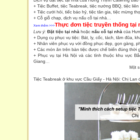
+ Tiệc Buffet, tiệc Teabreak, tiệc nướng BBQ, tiệc liên
+ Tiệc cưới hỏi, tiếc báo hỷ, tiệc tân gia, tiệc mừng thọ,
+ Cỗ giỗ chạp, dịch vụ nấu cỗ tại nhà…
Thực đơn tiệc truyền thống tại 
Xem thêm >>>
Lưu ý:
Đặt tiệc tại nhà
hoặc
nấu cỗ tại nhà
của Hưng
+ Dụng cụ phục vụ tiệc: Bát, ly, cốc, tách, tăm đũa, k
+ Nhân viên phục vụ với đồng phục đẹp, gọn gàng, ph
+ Các món ăn trên bàn tiệc được chế biến đúng thời
+ Phục vụ tại Hà Nội và các tỉnh thuộc khu vực B
Giang…
Một s
Tiệc Teabreak ở khu vực Cầu Giấy - Hà Nội: Chị Lan đ