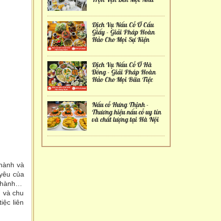
Dịch Vụ Nấu Cỗ Ở Cầu
Giấy - Giải Pháp Hoàn
Hảo Cho Mọi Sự Kiện
Dịch Vụ Nấu Cỗ Ở Hà
Đông - Giải Pháp Hoàn
Hảo Cho Mọi Bữa Tiệc
Nấu cỗ Hưng Thịnh -
Thương hiệu nấu cỗ uy tín
và chất lượng tại Hà Nội
thành và
 yêu của
 Thành…
m và chu
iệc liên