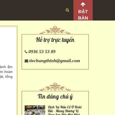
ĐẶT
BÀN
Hỗ trợ trực tuyến
0936 53 53 89
tiechungthinh@gmail.com
gành ẩm
iên hoan
ật, tổng
Tin đáng chú ý
Dịch Vụ Nấu Cỗ Ở Hoài
Đức - Mang Hương Vị
Trọn Vẹn Đến Mọi Nhà