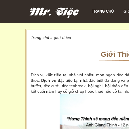
TRANG CHỦ
GI
Trang chủ
»
gioi-thieu
Giới Th
Dịch vụ
đặt tiệc
tại nhà với nhiều món ngon độc đá
thực.
Dịch vụ đặt tiệc tại nhà
đặc biệt đa dạng và p
buffet, tiệc cưới, tiệc teabreak, hội nghị, hội thảo đ
kết cuối năm hay cỗ giỗ chạp hoặc thuê nấu cỗ tại n