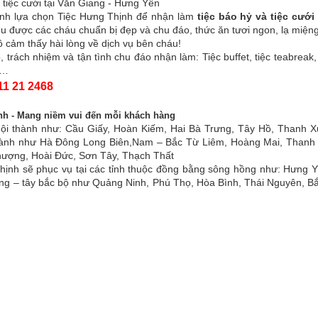
 tiệc cưới tại Văn Giang - Hưng Yên
ịnh lựa chọn Tiệc Hưng Thịnh để nhận làm
tiệc báo hỷ và tiệc cưới
u được các cháu chuẩn bị đẹp và chu đáo, thức ăn tươi ngon, lạ miện
 cảm thấy hài lòng về dịch vụ bên cháu!
trách nhiệm và tận tình chu đáo nhận làm: Tiệc buffet, tiệc teabreak, 
à…
11 21 2468
nh - Mang niềm vui đến mỗi khách hàng
nội thành như: Cầu Giấy, Hoàn Kiếm, Hai Bà Trưng, Tây Hồ, Thanh 
hành như Hà Đông Long Biên,Nam – Bắc Từ Liêm, Hoàng Mai, Thanh T
hượng, Hoài Đức, Sơn Tây, Thạch Thất
hịnh sẽ phục vụ tại các tỉnh thuộc đồng bằng sông hồng như: Hưng 
đông – tây bắc bộ như Quảng Ninh, Phú Thọ, Hòa Bình, Thái Nguyên, B