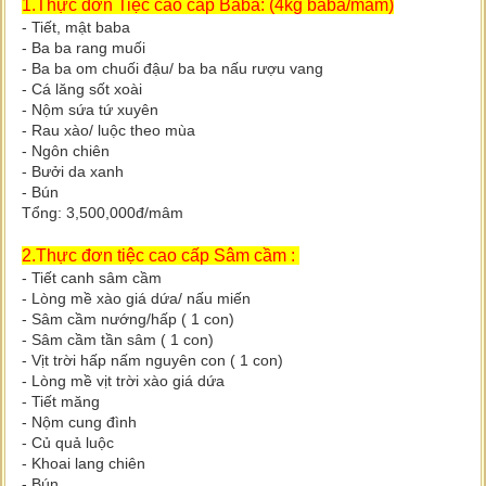
1.Thực đơn Tiệc cao cấp Baba: (4kg baba/mâm)
- Tiết, mật baba
- Ba ba rang muối
- Ba ba om chuối đậu/ ba ba nấu rượu vang
- Cá lăng sốt xoài
- Nộm sứa tứ xuyên
- Rau xào/ luộc theo mùa
- Ngôn chiên
- Bưởi da xanh
- Bún
Tổng: 3,500,000đ/mâm
2.Thực đơn tiệc cao cấp Sâm cầm :
- Tiết canh sâm cầm
- Lòng mề xào giá dứa/ nấu miến
- Sâm cầm nướng/hấp ( 1 con)
- Sâm cầm tần sâm ( 1 con)
- Vịt trời hấp nấm nguyên con ( 1 con)
- Lòng mề vịt trời xào giá dứa
- Tiết măng
- Nộm cung đình
- Củ quả luộc
- Khoai lang chiên
- Bún