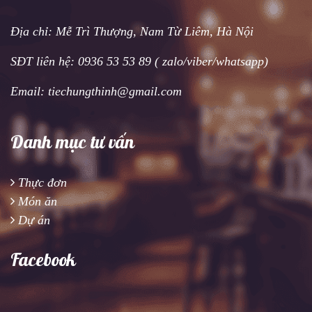
Địa chỉ: Mễ Trì Thượng, Nam Từ Liêm, Hà Nội
SĐT liên hệ: 0936 53 53 89 ( zalo/viber/whatsapp)
Email: tiechungthinh@gmail.com
Danh mục tư vấn
Thực đơn
Món ăn
Dự án
Facebook