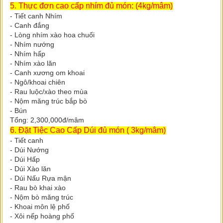
5. Thực đơn cao cấp nhím đủ món: (4kg/mâm)
- Tiết canh Nhím
- Canh đắng
- Lòng nhím xào hoa chuối
- Nhím nướng
- Nhím hấp
- Nhím xào lăn
- Canh xương om khoai
- Ngô/khoai chiên
- Rau luộc/xào theo mùa
- Nộm măng trúc bắp bò
- Bún
Tổng: 2,300,000đ/mâm
6. Đặt Tiệc Cao Cấp Dúi đủ món ( 3kg/mâm)
- Tiết canh
- Dúi Nướng
- Dúi Hấp
- Dúi Xào lăn
- Dúi Nấu Rựa mận
- Rau bò khai xào
- Nộm bò măng trúc
- Khoai môn lệ phố
- Xôi nếp hoàng phố