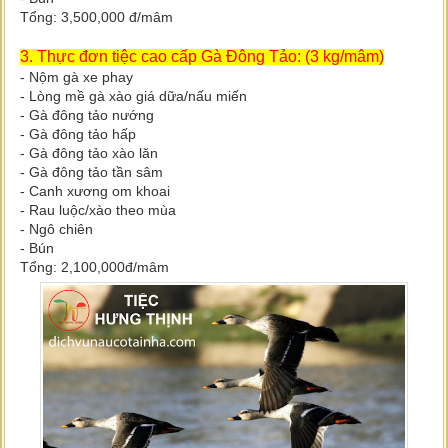
Tổng: 3,500,000 đ/mâm
3. Thực đơn tiệc cao cấp Gà Đông Tảo: (3 kg/mâm)
- Nộm gà xe phay
- Lòng mề gà xào giá dữa/nấu miến
- Gà đông tảo nướng
- Gà đông tảo hấp
- Gà đông tảo xào lăn
- Gà đông tảo tần sâm
- Canh xương om khoai
- Rau luộc/xào theo mùa
- Ngô chiên
- Bún
Tổng: 2,100,000đ/mâm