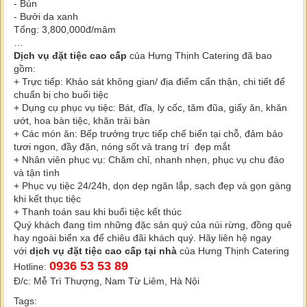
- Bún
- Bưởi da xanh
Tổng: 3,800,000đ/mâm
…
Dịch vụ đặt tiệc cao cấp
của Hưng Thịnh Catering đã bao
gồm:
+ Trực tiếp: Khảo sát không gian/ địa điểm cẩn thận, chi tiết để
chuẩn bị cho buổi tiệc
+ Dụng cụ phục vụ tiệc: Bát, đĩa, ly cốc, tăm đũa, giấy ăn, khăn
ướt, hoa bàn tiệc, khăn trải bàn
+ Các món ăn: Bếp trưởng trực tiếp chế biến tại chỗ, đảm bảo
tươi ngon, đầy đặn, nóng sốt và trang trí đẹp mắt
+ Nhân viên phục vụ: Chăm chỉ, nhanh nhẹn, phục vụ chu đáo
và tận tình
+ Phục vụ tiệc 24/24h, dọn dẹp ngăn lắp, sạch đẹp và gọn gàng
khi kết thục tiệc
+ Thanh toán sau khi buổi tiệc kết thúc
Quý khách đang tìm những đặc sản quý của núi rừng, đồng quê
hay ngoài biển xa để chiêu đãi khách quý. Hãy liên hệ ngay
với
dịch vụ đặt tiệc cao cấp tại nhà
của Hưng Thịnh Catering
0936 53 53 89
Hotline:
Đ/c: Mễ Trì Thượng, Nam Từ Liêm, Hà Nội
Tags: