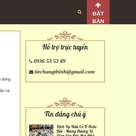
ĐẶT
BÀN
Hỗ trợ trực tuyến
0936 53 53 89
tiechungthinh@gmail.com
n dong
hận và
Tin đáng chú ý
Dịch Vụ Nấu Cỗ Ở Hoài
Đức - Mang Hương Vị
Trọn Vẹn Đến Mọi Nhà