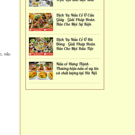
Dịch Vụ Nấu Cỗ Ở Cầu
Giấy - Giải Pháp Hoàn
Hảo Cho Mọi Sự Kiện
Dịch Vụ Nấu Cỗ Ở Hà
Đông - Giải Pháp Hoàn
Hảo Cho Mọi Bữa Tiệc
o, nấu
Nấu cỗ Hưng Thịnh -
Thương hiệu nấu cỗ uy tín
và chất lượng tại Hà Nội