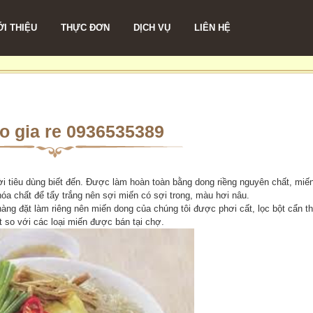
ỚI THIỆU
THỰC ĐƠN
DỊCH VỤ
LIÊN HỆ
o gia re 0936535389
 tiêu dùng biết đến. Được làm hoàn toàn bằng dong riềng nguyên chất, miế
óa chất để tẩy trắng nên sợi miến có sợi trong, màu hơi nâu.
oại hàng đặt làm riêng nên miến dong của chúng tôi được phơi cất, lọc bột cẩn t
t so với các loại miến được bán tại chợ.