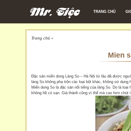
TRANG CHỦ
GI
Trang chủ
»
Mien s
Đặc sản miến dong Làng So – Hà Nội từ lâu đã được người
làng So không pha trộn các loại bột khác, không sử dụng h
Miến dong So là đặc sản nổi tiếng của làng So. Do là l
không hề có sạn. Giá thành cũng vì thế mà cao hơn chút í