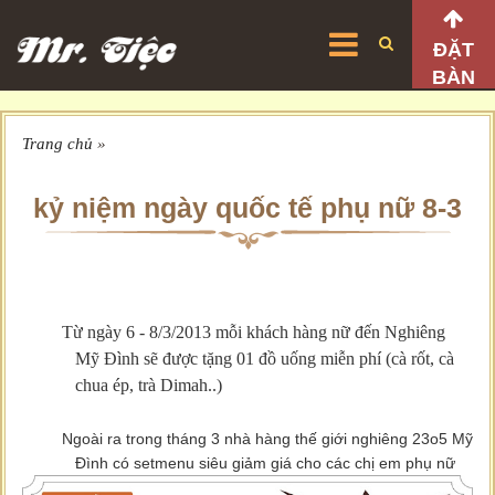
ĐẶT
BÀN
Trang chủ
»
kỷ niệm ngày quốc tế phụ nữ 8-3
Từ ngày 6 - 8/3/2013 mỗi khách hàng nữ đến Nghiêng
Mỹ Đình sẽ được tặng 01 đồ uống miễn phí (cà rốt, cà
chua ép, trà Dimah..)
Ngoài ra trong tháng 3 nhà hàng thế giới nghiêng 23o5 Mỹ
Đình có setmenu siêu giảm giá cho các chị em phụ nữ