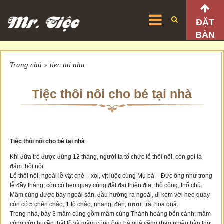
ĐẶT
BÀN
Trang chủ
»
tiec tai nha
Tiệc thôi nôi cho bé tại nhà
Tiệc thôi nôi cho bé tại nhà
Khi đứa trẻ được đúng 12 tháng, người ta tổ chức lễ thôi nôi, còn gọi là
đám thôi nôi.
Lễ thôi nôi, ngoài lễ vật chè – xôi, vịt luộc cúng Mụ bà – Đức ông như trong
lễ đầy tháng, còn có heo quay cúng đất đai thiên địa, thổ công, thổ chủ.
Mâm cúng được bày ngoài sân, đầu hướng ra ngoài, đi kèm với heo quay
còn có 5 chén cháo, 1 tô cháo, nhang, đèn, rượu, trà, hoa quả.
Trong nhà, bày 3 mâm cúng gồm mâm cúng Thành hoàng bổn cảnh; mâm
cúng cửu huyền thất tổ và mâm cúng ông bà quá vãng (bao nhiêu bàn thờ,