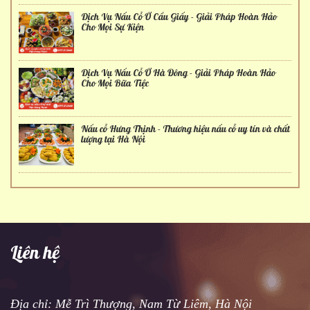
Dịch Vụ Nấu Cỗ Ở Cầu Giấy - Giải Pháp Hoàn Hảo
Cho Mọi Sự Kiện
Dịch Vụ Nấu Cỗ Ở Hà Đông - Giải Pháp Hoàn Hảo
Cho Mọi Bữa Tiệc
Nấu cỗ Hưng Thịnh - Thương hiệu nấu cỗ uy tín và chất
lượng tại Hà Nội
Liên hệ
Địa chỉ: Mễ Trì Thượng, Nam Từ Liêm, Hà Nội