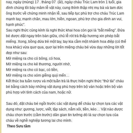
nay, ngày (mùng) 17 . tháng 07 (âl), ngày cháu Trúc Lam tròn 1 tuổi, gia
đình chúng tôi bày mâm lễ vật này, cung thỉnh thập nhị mụ bà và tam đức
ông trước về chứng minh nhận lễ, sau tiếp tục phù trợ cho cháu Trúc Lam
mạnh tay, mạnh chân, mau lớn, hiền, ngoan, phù trợ cho gia đình an vui,
hạnh phúc”.
Sau nghi thức cúng kính là nghi thức khai hoa còn gọi là “bắt miếng”. Đứa
bé được đặt ngay trên bàn giữa, chủ lễ rót trà thấp hương xin phép bắt
miếng. Xong, bồng đứa trẻ một tay, tay kia cầm một nhánh hoa điệp (có thể
hoa khác) vừa quơ qua, quơ lại trên miệng cháu bé vừa dạy những lời tốt
đẹp như sau:
Mở miệng ra cho có bông, có hoa,
Mở miệng ra cho kẻ thương, người nhớ,
Mở miệng ra cho có bạc, có tiền,
Mở miệng ra cho xóm giềng quý mến…
Kết thúc ba tuần rượu và một tuần trà là thực hiện nghi thức “thử tài” cháu
bé bằng cách bày những vật dụng phù hợp trên bộ ván hoặc trên bộ ván
phù hợp với tính cách của nam, hoặc nữ.
Sau đó, đặt cháu bé ngồi trước các vật dụng để cháu tự chọn lựa các vật
dụng như: gương, lược, viết, tập sách, nắm xôi, tiền, kéo… Vật nào được
cháu chọn trước (cầm trước) dân gian tin tưởng đó là sự chọn lựa của
cháu về nghề nghiệp tương lai cho mình.
Theo Sưu tầm