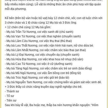
bấy nhiêu mâm cúng). Lễ vật là những thức ăn chín phù hợp với tập quán
mỗi địa phương.
Kế bên (trên bộ ván hoặc bộ vạt) bày 12 chén chè, xôi; con vịt luộc chín với
3 chén cháo và 1 tộ cháo cúng 12 Mụ bà và 3 Đức ông.
+ 12 chén chè cúng 12 Mụ bà gồm:
- Mụ bà Trần Tứ Nương, coi việc sanh đẻ (chú sanh)
- Mụ bà Vạn Tứ Nương, coi việc thai nghén (chuyển sanh)
- Mụ bà Lâm Cửu Nương, coi việc thụ thai (thủ thai)
- Mụ bà Lưu Thất Nương, coi việc nặn hình hài nam, nữ cho đứa bé.
- Mụ bà Lâm Nhất Nương, coi việc chăm sóc bào thai (an thai)
- Mụ bà Lý Đại Nương, coi việc chuyển dạ (chuyển sanh)
- Mụ bà Hứa Đại Nương, coi việc khai hoa nở nhụy (hộ sản)
- Mụ bà Cao Tứ Nương, coi việc ở cữ (dưỡng sanh)
- Mụ bà Tăng Ngũ Nương, coi việc chăm sóc trẻ sơ sinh (bảo tống)
- Mụ bà Mã Ngũ Nương, coi việc ẵm bồng con trẻ (tống tử)
- Mụ bà Trúc Ngũ Nương, coi việc giữ trẻ (bảo tử)
- Mụ bà Nguyễn Tam Nương, coi việc chứng kiến và giám sát việc sinh đẻ.
+ 3 Đức thầy có chức năng truyền dạy nghề nghiệp cho trẻ.
- Thánh sư
- Tổ sư
- Tiên sư
Sau khi bày lễ vật, Ba hoặc mẹ, thắp ba nén hương khấn nguyện: “Hôm