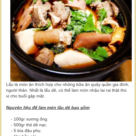
Lẩu là món ăn thích hợp cho những bữa ăn quây quần gia đình,
người thân. Nhất là lẩu dê, có thể làm món nhậu lai rai thật thú
vị cho buổi gặp mặt.
Nguyên liệu để làm món lẩu dê bao gồm
- 100gr xương ống.
- 500gr thịt dê nạc.
- 5 bìa đậu phụ.