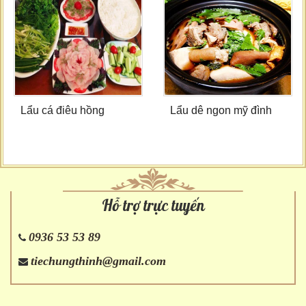
Lẩu cá điêu hồng
Lẩu dê ngon mỹ đình
Hỗ trợ trực tuyến
0936 53 53 89
tiechungthinh@gmail.com