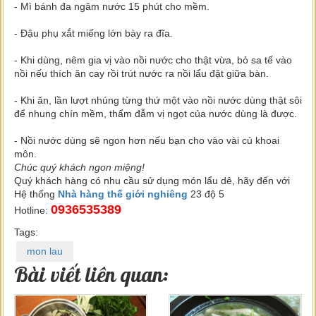
- Mì bánh đa ngâm nước 15 phút cho mềm.
- Đậu phụ xắt miếng lớn bày ra đĩa.
- Khi dùng, nêm gia vị vào nồi nước cho thật vừa, bỏ sa tế vào
nồi nếu thích ăn cay rồi trút nước ra nồi lẩu đặt giữa bàn.
- Khi ăn, lần lượt nhúng từng thứ một vào nồi nước dùng thật sôi
để nhung chín mềm, thấm đẫm vị ngọt của nước dùng là được.
- Nồi nước dùng sẽ ngon hơn nếu bạn cho vào vài củ khoai
môn.
Chúc quý khách ngon miệng!
Quý khách hàng có nhu cầu sử dụng món lẩu dê, hãy đến với
Hệ thống
Nhà hàng thế giới nghiêng
23 độ 5
0936535389
Hotline:
Tags:
mon lau
Bài viết liên quan: