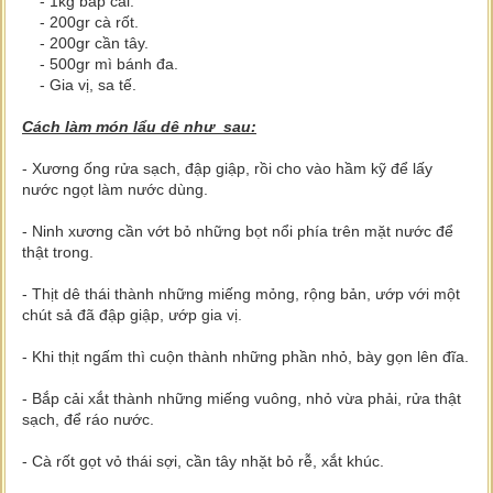
- 1kg bắp cải.
- 200gr cà rốt.
- 200gr cần tây.
- 500gr mì bánh đa.
- Gia vị, sa tế.
Cách làm món lẩu dê như sau:
- Xương ống rửa sạch, đập giập, rồi cho vào hầm kỹ để lấy
nước ngọt làm nước dùng.
- Ninh xương cần vớt bỏ những bọt nổi phía trên mặt nước để
thật trong.
- Thịt dê thái thành những miếng mỏng, rộng bản, ướp với một
chút sả đã đập giập, ướp gia vị.
- Khi thịt ngấm thì cuộn thành những phần nhỏ, bày gọn lên đĩa.
- Bắp cải xắt thành những miếng vuông, nhỏ vừa phải, rửa thật
sạch, để ráo nước.
- Cà rốt gọt vỏ thái sợi, cần tây nhặt bỏ rễ, xắt khúc.