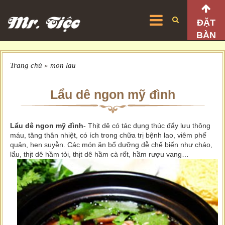
ĐẶT
BÀN
Trang chủ
»
mon lau
Lẩu dê ngon mỹ đình
Lẩu dê ngon mỹ đình
- Thịt dê có tác dụng thúc đẩy lưu thông
máu, tăng thân nhiệt, có ích trong chữa trị bệnh lao, viêm phế
quản, hen suyễn. Các món ăn bổ dưỡng dễ chế biến như cháo,
lẩu, thịt dê hầm tỏi, thịt dê hầm cà rốt, hầm rượu vang…