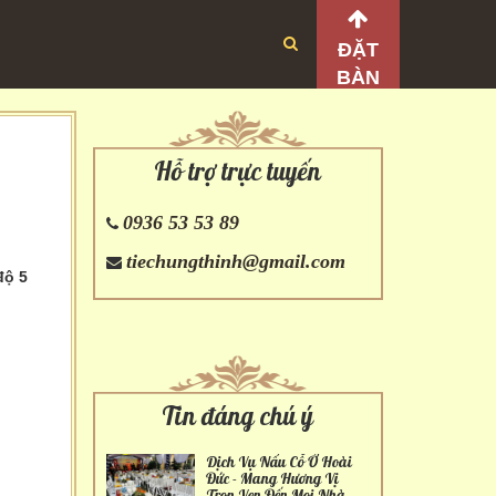
ĐẶT
BÀN
Hỗ trợ trực tuyến
0936 53 53 89
tiechungthinh@gmail.com
độ 5
Tin đáng chú ý
Dịch Vụ Nấu Cỗ Ở Hoài
Đức - Mang Hương Vị
Trọn Vẹn Đến Mọi Nhà