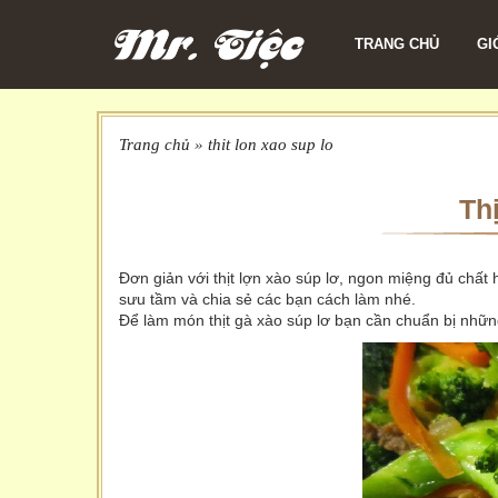
TRANG CHỦ
GI
Trang chủ
»
thit lon xao sup lo
Th
Đơn giản với thịt lợn xào súp lơ, ngon miệng đủ chất h
sưu tầm và chia sẻ các bạn cách làm nhé.
Để làm món thịt gà xào súp lơ bạn cần chuẩn bị nhữn