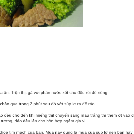
 ăn. Trộn thịt gà với phần nước xốt cho đều rồi để riêng.
chần qua trong 2 phút sau đó vớt súp lơ ra để ráo.
đảo đều cho đến khi miếng thịt chuyển sang màu trắng thì thêm ớt vào đ
tương, đảo đều lên cho hỗn hợp ngấm gia vị.
ức khỏe tim mạch của bạn. Mùa này đúng là mùa của súp lơ nên bạn hãy