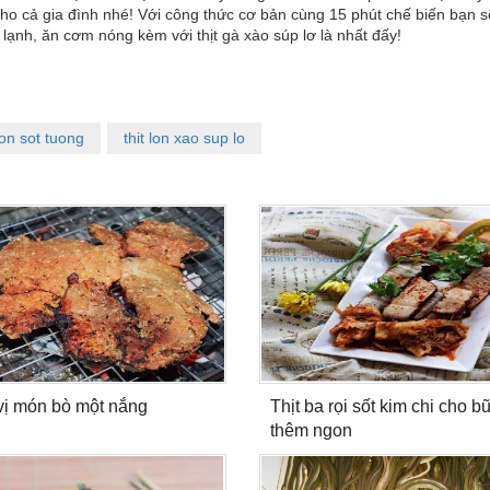
ho cả gia đình nhé! Với công thức cơ bản cùng 15 phút chế biến bạn s
e lạnh, ăn cơm nóng kèm với thịt gà xào súp lơ là nhất đấy!
 lon sot tuong
thit lon xao sup lo
ị món bò một nắng
Thịt ba rọi sốt kim chi cho bữ
thêm ngon