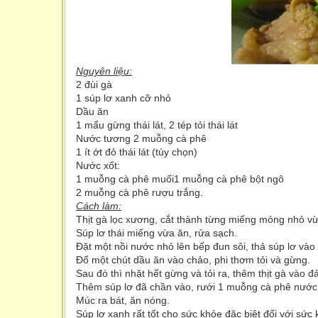
Nguyên liệu:
2 đùi gà
1 súp lơ xanh cỡ nhỏ
Dầu ăn
1 mẩu gừng thái lát, 2 tép tỏi thái lát
Nước tương 2 muỗng cà phê
1 ít ớt đỏ thái lát (tùy chọn)
Nước xốt:
1 muỗng cà phê muối1 muỗng cà phê bột ngô
2 muỗng cà phê rượu trắng.
Cách làm:
Thịt gà lọc xương, cắt thành từng miếng mỏng nhỏ vừa
Súp lơ thái miếng vừa ăn, rửa sạch.
Đặt một nồi nước nhỏ lên bếp đun sôi, thả súp lơ vào 
Đổ một chút dầu ăn vào chảo, phi thơm tỏi và gừng.
Sau đó thì nhặt hết gừng và tỏi ra, thêm thịt gà vào 
Thêm súp lơ đã chần vào, rưới 1 muỗng cà phê nước 
Múc ra bát, ăn nóng.
Súp lơ xanh rất tốt cho sức khỏe đặc biệt đối với s