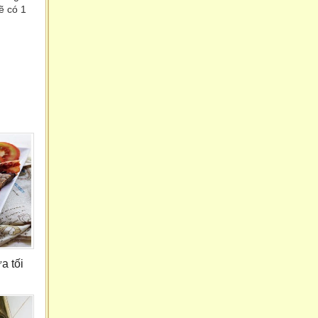
ẽ có 1
a tối