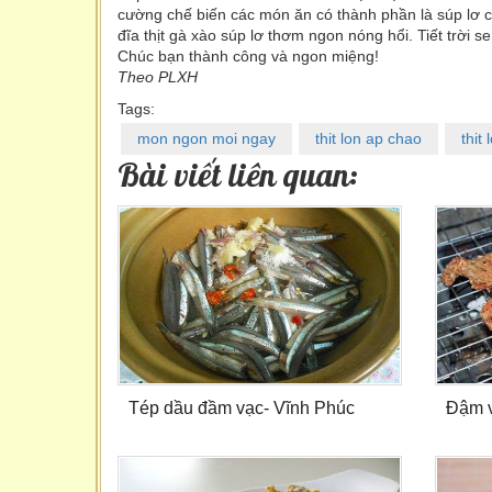
cường chế biến các món ăn có thành phần là súp lơ c
đĩa thịt gà xào súp lơ thơm ngon nóng hổi. Tiết trời s
Chúc bạn thành công và ngon miệng!
Theo PLXH
Tags:
mon ngon moi ngay
thit lon ap chao
thit
Bài viết liên quan:
Tép dầu đầm vạc- Vĩnh Phúc
Đậm v