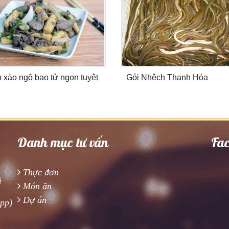
ò xào ngô bao tử ngon tuyệt
Gỏi Nhệch Thanh Hóa
Danh mục tư vấn
Fa
Thực đơn
i
Món ăn
Dự án
app)