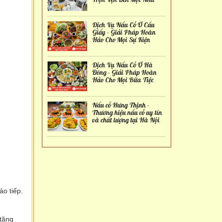
Dịch Vụ Nấu Cỗ Ở Cầu
Giấy - Giải Pháp Hoàn
Hảo Cho Mọi Sự Kiện
Dịch Vụ Nấu Cỗ Ở Hà
Đông - Giải Pháp Hoàn
Hảo Cho Mọi Bữa Tiệc
Nấu cỗ Hưng Thịnh -
Thương hiệu nấu cỗ uy tín
và chất lượng tại Hà Nội
ảo tiếp.
 tăng