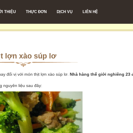
ỚI THIỆU
THỰC ĐƠN
DỊCH VỤ
LIÊN HỆ
ịt lợn xào súp lơ
ay đổi vị với món thịt lợn xào súp lơ.
Nhà hàng thế giới nghiêng 23 
g nguyên liệu sau đây: