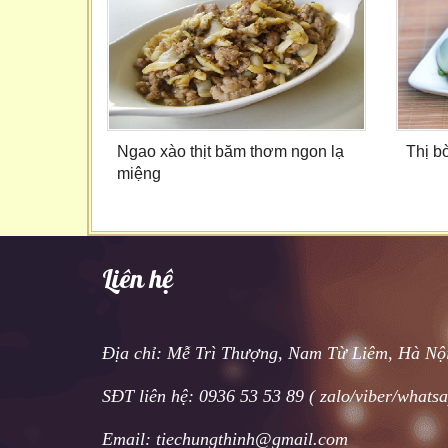
Ngao xào thịt băm thơm ngon lạ
Thị b
miệng
Liên hệ
Địa chỉ: Mễ Trì Thượng, Nam Từ Liêm, Hà Nộ
SĐT liên hệ: 0936 53 53 89 ( zalo/viber/whats
Email: tiechungthinh@gmail.com