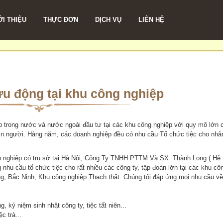
ỚI THIỆU
THỰC ĐƠN
DỊCH VỤ
LIÊN HỆ
ưu động tại khu công nghiệp
iệp trong nước và nước ngoài đầu tư tại các khu công nghiệp với quy mô lớn 
hìn người. Hàng năm, các doanh nghiệp đều có nhu cầu Tổ chức tiệc cho nhâ
 nghiệp có trụ sở tại Hà Nội, Công Ty TNHH PTTM Và SX Thành Long ( Hệ 
nhu cầu tổ chức tiệc cho rất nhiều các công ty, tập đoàn lớn tại các khu cô
, Bắc Ninh, Khu công nghiệp Thạch thất. Chúng tôi đáp ứng mọi nhu cầu về
ỷ niệm sinh nhật công ty, tiệc tất niên...
 trà...