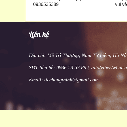
0936535389
vui v
Liên hệ
Địa chỉ: Mễ Trì Thượng, Nam Từ Liêm, Hà Nộ
SĐT liên hệ: 0936 53 53 89 ( zalo/viber/whats
Email: tiechungthinh@gmail.com