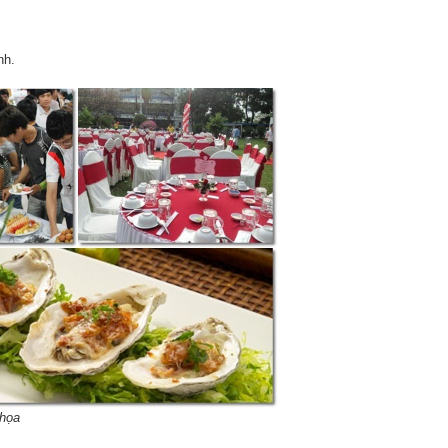
nh.
a