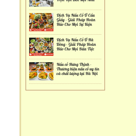
Dịch Vụ Nấu Cỗ Ở Cầu
Giấy - Giải Pháp Hoàn
Hảo Cho Mọi Sự Kiện
Dịch Vụ Nấu Cỗ Ở Hà
Đông - Giải Pháp Hoàn
Hảo Cho Mọi Bữa Tiệc
Nấu cỗ Hưng Thịnh -
Thương hiệu nấu cỗ uy tín
và chất lượng tại Hà Nội