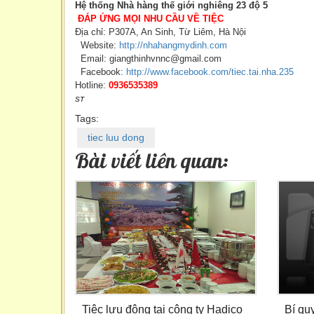
Hệ thống Nhà hàng thế giới nghiêng 23 độ 5
ĐÁP ỨNG MỌI NHU CẦU VỀ TIỆC
Địa chỉ: P307A, An Sinh, Từ Liêm, Hà Nội
Website:
http://nhahangmydinh.com
Email: giangthinhvnnc@gmail.com
Facebook:
http://www.facebook.com/tiec.tai.nha.235
Hotline:
0936535389
ST
Tags:
tiec luu dong
Bài viết liên quan:
Tiệc lưu động tại công ty Hadico
Bí quy