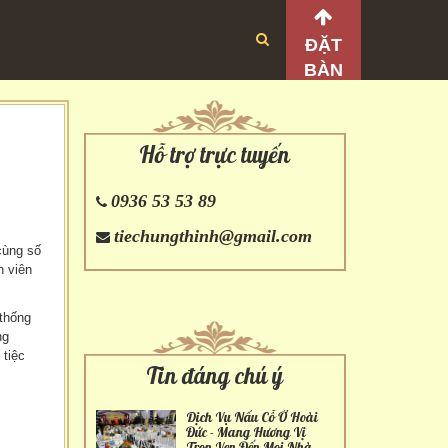
ĐẶT
BÀN
Hỗ trợ trực tuyến
0936 53 53 89
tiechungthinh@gmail.com
cùng số
n viên
thống
ng
 tiệc
Tin đáng chú ý
Dịch Vụ Nấu Cỗ Ở Hoài
Đức - Mang Hương Vị
Trọn Vẹn Đến Mọi Nhà