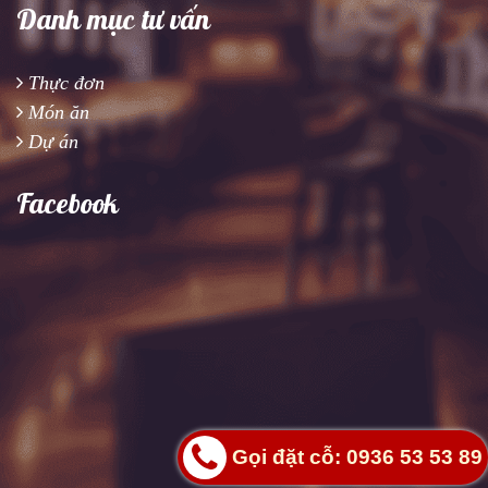
Danh mục tư vấn
Thực đơn
Món ăn
Dự án
Facebook
Gọi đặt cỗ: 0936 53 53 89