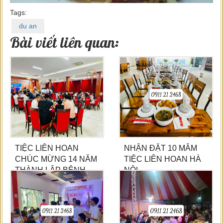
Tags:
du an
Bài viết liên quan:
TIỆC LIÊN HOAN
NHẬN ĐẶT 10 MÂM
CHÚC MỪNG 14 NĂM
TIỆC LIÊN HOAN HÀ
THÀNH LẬP BỆNH
NỘI
VIỆN