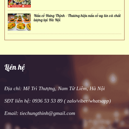
Nấu cỗ Hưng Thịnh - Thương hiệu nấu cỗ uy tín và chất
lượng tại Hà Nội
Liên hệ
Địa chỉ: Mễ Trì Thượng, Nam Từ Liêm, Hà Nội
SĐT liên hệ: 0936 53 53 89 ( zalo/viber/whatsapp)
Email: tiechungthinh@gmail.com