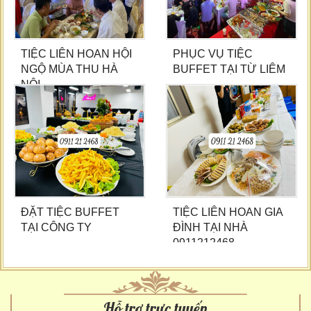
TIỆC LIÊN HOAN HỘI
PHỤC VỤ TIỆC
NGỘ MÙA THU HÀ
BUFFET TẠI TỪ LIÊM
NỘI
ĐẶT TIỆC BUFFET
TIỆC LIÊN HOAN GIA
TẠI CÔNG TY
ĐÌNH TẠI NHÀ
0911212468
Hỗ trợ trực tuyến