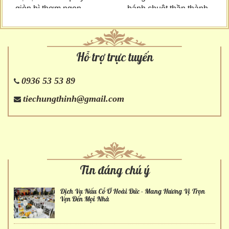
giòn bì thơm ngon
bánh chuột thần thành
Hỗ trợ trực tuyến
0936 53 53 89
tiechungthinh@gmail.com
Tin đáng chú ý
Dịch Vụ Nấu Cỗ Ở Hoài Đức - Mang Hương Vị Trọn
Vẹn Đến Mọi Nhà