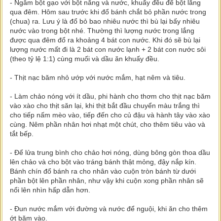
- Ngâm bột gạo với bột năng và nước, khuấy đều để bột lắng
qua đêm. Hôm sau trước khi đổ bánh chắt bỏ phần nước trong
(chua) ra. Lưu ý là đổ bỏ bao nhiêu nước thì bù lại bấy nhiêu
nước vào trong bột nhé. Thường thì lượng nước trong lắng
được qua đêm đổ ra khoảng 4 bát con nước. Khi đó sẽ bù lại
lượng nước mất đi là 2 bát con nước lạnh + 2 bát con nước sôi
(theo tỷ lệ 1:1) cùng muối và dầu ăn khuấy đều.
- Thịt nạc băm nhỏ ướp với nước mắm, hạt nêm và tiêu.
- Làm chảo nóng với ít dầu, phi hành cho thơm cho thịt nạc băm
vào xào cho thịt săn lại, khi thịt bắt đầu chuyển màu trắng thì
cho tiếp nấm mèo vào, tiếp đến cho củ đậu và hành tây vào xào
cùng. Nêm phần nhân hơi nhạt một chút, cho thêm tiêu vào và
tắt bếp.
- Để lửa trung bình cho chảo hơi nóng, dùng bông gòn thoa dầu
lên chảo và cho bột vào tráng bánh thật mỏng, đậy nắp kín.
Bánh chín đổ bánh ra cho nhân vào cuộn tròn bánh từ dưới
phần bột lên phần nhân, như vậy khi cuộn xong phần nhân sẽ
nổi lên nhìn hấp dẫn hơn.
- Đun nước mắm với đường và nước để nguội, khi ăn cho thêm
ớt băm vào.