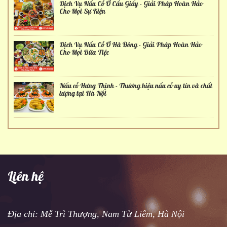
Dịch Vụ Nấu Cỗ Ở Cầu Giấy - Giải Pháp Hoàn Hảo
Cho Mọi Sự Kiện
Dịch Vụ Nấu Cỗ Ở Hà Đông - Giải Pháp Hoàn Hảo
Cho Mọi Bữa Tiệc
Nấu cỗ Hưng Thịnh - Thương hiệu nấu cỗ uy tín và chất
lượng tại Hà Nội
Liên hệ
Địa chỉ: Mễ Trì Thượng, Nam Từ Liêm, Hà Nội