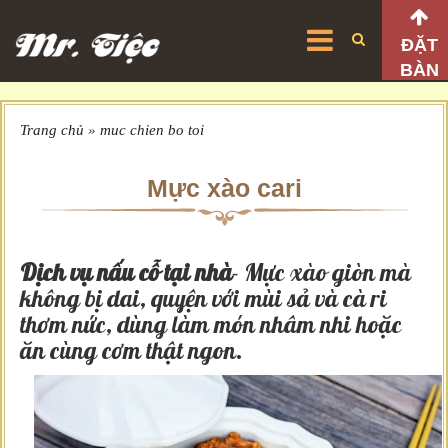
ĐẶT
BÀN
Trang chủ
»
muc chien bo toi
Mực xào cari
Dịch vụ nấu cỗ tại nhà
- Mực xào giòn mà
không bị dai, quyện với mùi sả và cà ri
thơm nức, dùng làm món nhâm nhi hoặc
ăn cùng cơm thật ngon.