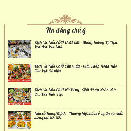
Tin đáng chú ý
Dịch Vụ Nấu Cỗ Ở Hoài Đức - Mang Hương Vị Trọn
Vẹn Đến Mọi Nhà
Dịch Vụ Nấu Cỗ Ở Cầu Giấy - Giải Pháp Hoàn Hảo
Cho Mọi Sự Kiện
Dịch Vụ Nấu Cỗ Ở Hà Đông - Giải Pháp Hoàn Hảo
Cho Mọi Bữa Tiệc
Nấu cỗ Hưng Thịnh - Thương hiệu nấu cỗ uy tín và chất
lượng tại Hà Nội