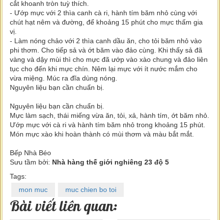
cắt khoanh tròn tuỳ thích.
- Ướp mực với 2 thìa canh cà ri, hành tím băm nhỏ cùng với
chút hạt nêm và đường, để khoảng 15 phút cho mực thấm gia
vị.
- Làm nóng chảo với 2 thìa canh dầu ăn, cho tỏi băm nhỏ vào
phi thơm. Cho tiếp sả và ớt băm vào đảo cùng. Khi thấy sả đã
vàng và dậy mùi thì cho mực đã ướp vào xào chung và đảo liên
tục cho đến khi mực chín. Nêm lại mực với ít nước mắm cho
vừa miệng. Múc ra đĩa dùng nóng.
Nguyên liệu bạn cần chuẩn bị.
Nguyên liệu bạn cần chuẩn bị.
Mực làm sạch, thái miếng vừa ăn, tỏi, xả, hành tím, ớt băm nhỏ.
Ướp mực với cà ri và hành tím băm nhỏ trong khoảng 15 phút.
Món mực xào khi hoàn thành có mùi thơm và màu bắt mắt.
Bếp Nhà Béo
Sưu tầm bởi:
Nhà hàng thế giới nghiêng 23 độ 5
Tags:
mon muc
muc chien bo toi
Bài viết liên quan: