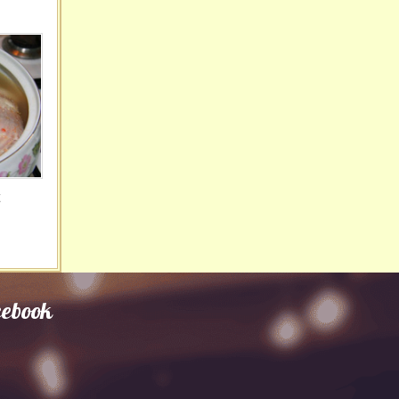
t
cebook