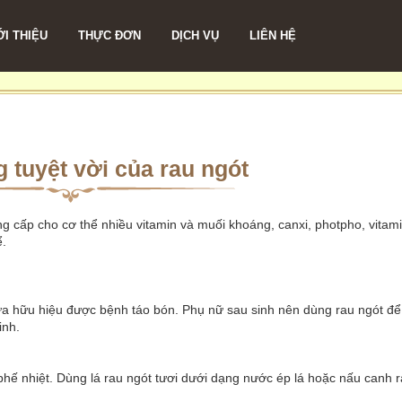
ỚI THIỆU
THỰC ĐƠN
DỊCH VỤ
LIÊN HỆ
tuyệt vời của rau ngót
ng cấp cho cơ thể nhiều vitamin và muối khoáng, canxi, photpho, vitam
ể.
ừa hữu hiệu được bệnh táo bón. Phụ nữ sau sinh nên dùng rau ngót để
inh.
 phế nhiệt. Dùng lá rau ngót tươi dưới dạng nước ép lá hoặc nấu canh 