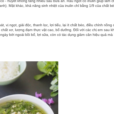
co - huyết không tăng nhiều sau bữa ăn. Rau ngót có inulin giúp làm 
h). Mặt khác, khả năng sinh nhiệt của inulin chỉ bằng 1/9 của chất bé
, vị ngọt, giải độc, thanh lọc, lợi tiểu, lại ít chất béo, điều chỉnh nồng 
u chất xơ, lượng đạm thực vật cao, bổ dưỡng. Đối với các chị em sau kh
ngày bởi ngoài bồi bổ, lợi sữa, còn có tác dụng giảm cân hiệu quả mà