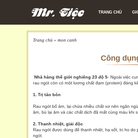
TRANG CHỦ
GI
Trang chủ
»
mon canh
Công dụng 
Nhà hàng thế giới nghiêng 23 độ 5
- Ngoài việc cu
rau ngót còn có một lượng chất đạm (protein) đáng k
1. Trị táo bón
Rau ngót bổ âm, lại chứa nhiều chất xơ nên ngăn ng
âm, bù lại âm và các chất dịch đã mất cùng máu khi s
2. Thanh nhiệt, giải độc
Rau ngót được dùng để thanh nhiệt, hạ sốt, trị ho do
ngót.