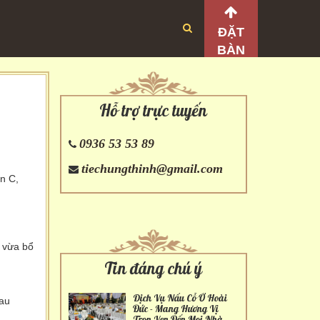
ĐẶT
BÀN
Hỗ trợ trực tuyến
0936 53 53 89
tiechungthinh@gmail.com
in C,
 vừa bổ
Tin đáng chú ý
Dịch Vụ Nấu Cỗ Ở Hoài
rau
Đức - Mang Hương Vị
Trọn Vẹn Đến Mọi Nhà