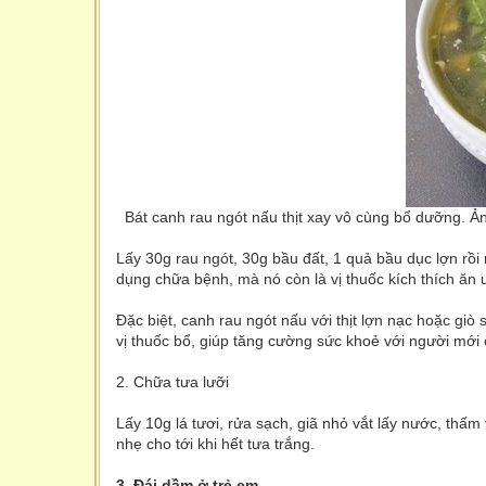
Bát canh rau ngót nấu thịt xay vô cùng bổ dưỡng. Ả
Lấy 30g rau ngót, 30g bầu đất, 1 quả bầu dục lợn rồi
dụng chữa bệnh, mà nó còn là vị thuốc kích thích ăn 
Đặc biệt, canh rau ngót nấu với thịt lợn nạc hoặc giò 
vị thuốc bổ, giúp tăng cường sức khoẻ với người mới 
2. Chữa tưa lưỡi
Lấy 10g lá tươi, rửa sạch, giã nhỏ vắt lấy nước, thấm
nhẹ cho tới khi hết tưa trắng.
3. Đái dầm ở trẻ em