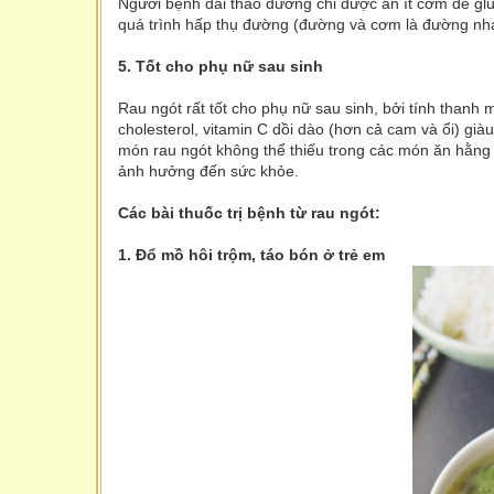
Người bệnh đái tháo đường chỉ được ăn ít cơm để glu
quá trình hấp thụ đường (đường và cơm là đường nhan
5. Tốt cho phụ nữ sau sinh
Rau ngót rất tốt cho phụ nữ sau sinh, bởi tính thanh mát
cholesterol, vitamin C dồi dào (hơn cả cam và ổi) già
món rau ngót không thể thiếu trong các món ăn hằng 
ảnh hưởng đến sức khỏe.
Các bài thuốc trị bệnh từ rau ngót:
1. Đổ mồ hôi trộm, táo bón ở trẻ em