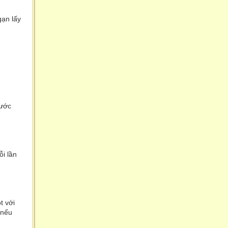
gạn lấy
nước
ỗi lần
t với
 nếu