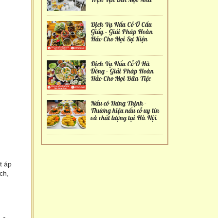
Dịch Vụ Nấu Cỗ Ở Cầu
Giấy - Giải Pháp Hoàn
Hảo Cho Mọi Sự Kiện
Dịch Vụ Nấu Cỗ Ở Hà
Đông - Giải Pháp Hoàn
Hảo Cho Mọi Bữa Tiệc
Nấu cỗ Hưng Thịnh -
Thương hiệu nấu cỗ uy tín
và chất lượng tại Hà Nội
t áp
ch,