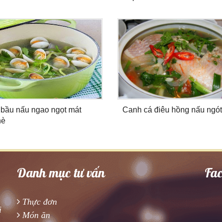
ầu nấu ngao ngọt mát
Canh cá điêu hồng nấu ngó
è
Danh mục tư vấn
Fa
Thực đơn
i
Món ăn