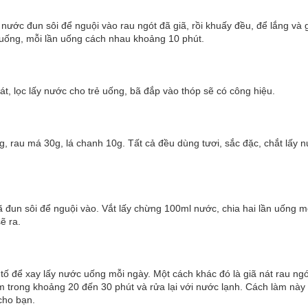
t nước đun sôi để nguội vào rau ngót đã giã, rồi khuấy đều, để lắng và 
uống, mỗi lần uống cách nhau khoảng 10 phút.
át, lọc lấy nước cho trẻ uống, bã đắp vào thóp sẽ có công hiệu.
0g, rau má 30g, lá chanh 10g. Tất cả đều dùng tươi, sắc đặc, chắt lấy 
ã đun sôi để nguội vào. Vắt lấy chừng 100ml nước, chia hai lần uống m
ẽ ra.
tố để xay lấy nước uống mỗi ngày. Một cách khác đó là giã nát rau ngó
 trong khoảng 20 đến 30 phút và rửa lại với nước lạnh. Cách làm này
cho bạn.