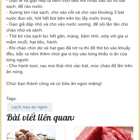
- Gạo tẻ và gạo nếp ta đem trộn đều với nhau sau đó vo đãi
sạch, để ráo nước.
- Xương lợn rửa sạch, cho vào nồi và cho vào khoảng 3 bát
nước đun sôi, hớt hết bọt bên trên lọc lấy nước trong.
- Gạo giã dập nhỏ và cho vào nước xương, để sôi lăn tăn cho
cháo nhừ và sánh.
- Thịt bò rửa sạch lọc hết gân, màng, băm nhỏ, ướp với gia vị
mắm muối, hạt tiêu, hành.
- Khi cháo chín dừ và hạt gạo đã nở ra thì đổ thịt bò vào khuấy
đều, bắc ra nêm thêm chút gia vị tùy vào từng khẩu vị ăn của
từng người.
- Cho hành tươi, rau mùi thái nhỏ vào bát, múc cháo đổ lên trên
ăn nóng.
Chúc bạn thành công và có bữa ăn ngon miệng!.
Tags:
cach nau an ngon
Bài viết liên quan: