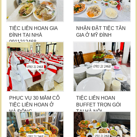
TIỆC LIÊN HOAN GIA
NHẬN ĐẶT TIỆC TÂN
ĐÌNH TẠI NHÀ
GIA Ở MỸ ĐÌNH
0911212468
PHỤC VỤ 30 MÂM CỖ
TIỆC LIÊN HOAN
TIỆC LIÊN HOAN Ở
BUFFET TRỌN GÓI
HÀ ĐÔNG
TẠI HÀ NỘI