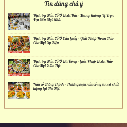
Tin đáng chú ý
Dịch Vụ Nấu Cỗ Ở Hoài Đức - Mang Hương Vị Trọn
Vẹn Đến Mọi Nhà
Dịch Vụ Nấu Cỗ Ở Cầu Giấy - Giải Pháp Hoàn Hảo
Cho Mọi Sự Kiện
Dịch Vụ Nấu Cỗ Ở Hà Đông - Giải Pháp Hoàn Hảo
Cho Mọi Bữa Tiệc
Nấu cỗ Hưng Thịnh - Thương hiệu nấu cỗ uy tín và chất
lượng tại Hà Nội