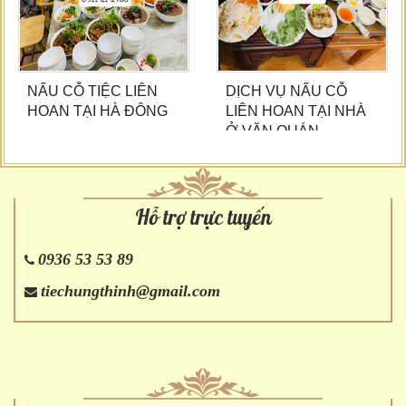
NẤU CỖ TIỆC LIÊN
DỊCH VỤ NẤU CỖ
HOAN TẠI HÀ ĐÔNG
LIÊN HOAN TẠI NHÀ
Ở VĂN QUÁN
Hỗ trợ trực tuyến
0936 53 53 89
tiechungthinh@gmail.com