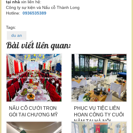
tại nhà
xin liên hệ:
Công ty sự kiện và Nấu cỗ Thành Long
Hotline:
0936535389
Tags:
du an
Bài viết liên quan:
NẤU CỖ CƯỚI TRỌN
PHỤC VỤ TIỆC LIÊN
GÓI TẠI CHƯƠNG MỸ
HOAN CÔNG TY CUỐI
NĂM TẠI HÀ NỘI