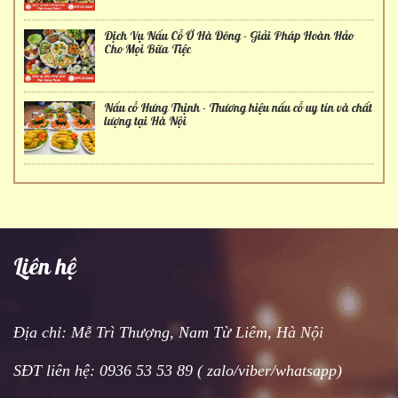
Dịch Vụ Nấu Cỗ Ở Hà Đông - Giải Pháp Hoàn Hảo
Cho Mọi Bữa Tiệc
Nấu cỗ Hưng Thịnh - Thương hiệu nấu cỗ uy tín và chất
lượng tại Hà Nội
Liên hệ
Địa chỉ: Mễ Trì Thượng, Nam Từ Liêm, Hà Nội
SĐT liên hệ: 0936 53 53 89 ( zalo/viber/whatsapp)