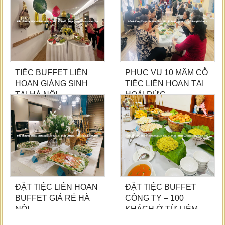
TIỆC BUFFET LIÊN
PHỤC VỤ 10 MÂM CỖ
HOAN GIÁNG SINH
TIỆC LIÊN HOAN TẠI
TẠI HÀ NỘI
HOÀI ĐỨC
ĐẶT TIỆC LIÊN HOAN
ĐẶT TIỆC BUFFET
BUFFET GIÁ RẺ HÀ
CÔNG TY – 100
NỘI
KHÁCH Ở TỪ LIÊM