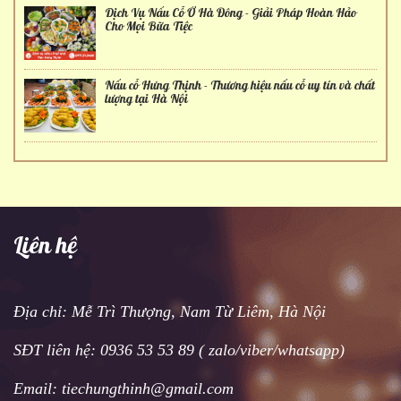
Dịch Vụ Nấu Cỗ Ở Hà Đông - Giải Pháp Hoàn Hảo
Cho Mọi Bữa Tiệc
Nấu cỗ Hưng Thịnh - Thương hiệu nấu cỗ uy tín và chất
lượng tại Hà Nội
Liên hệ
Địa chỉ: Mễ Trì Thượng, Nam Từ Liêm, Hà Nội
SĐT liên hệ: 0936 53 53 89 ( zalo/viber/whatsapp)
Email: tiechungthinh@gmail.com