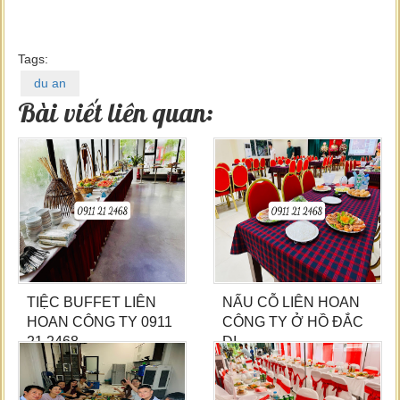
Tags:
du an
Bài viết liên quan:
TIỆC BUFFET LIÊN
NẤU CỖ LIÊN HOAN
HOAN CÔNG TY 0911
CÔNG TY Ở HỒ ĐẮC
21 2468
DI