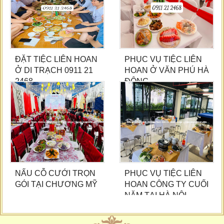
ĐẶT TIỆC LIÊN HOAN
PHỤC VỤ TIỆC LIÊN
Ở DI TRẠCH 0911 21
HOAN Ở VĂN PHÚ HÀ
2468
ĐÔNG
NẤU CỖ CƯỚI TRỌN
PHỤC VỤ TIỆC LIÊN
GÓI TẠI CHƯƠNG MỸ
HOAN CÔNG TY CUỐI
NĂM TẠI HÀ NỘI