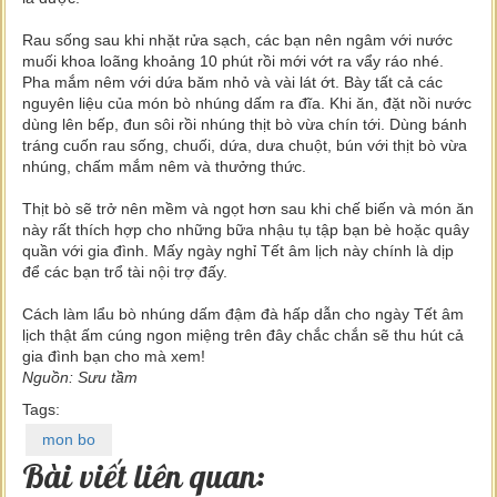
Rau sống sau khi nhặt rửa sạch, các bạn nên ngâm với nước
muối khoa loãng khoảng 10 phút rồi mới vớt ra vẩy ráo nhé.
Pha mắm nêm với dứa băm nhỏ và vài lát ớt. Bày tất cả các
nguyên liệu của món bò nhúng dấm ra đĩa. Khi ăn, đặt nồi nước
dùng lên bếp, đun sôi rồi nhúng thịt bò vừa chín tới. Dùng bánh
tráng cuốn rau sống, chuối, dứa, dưa chuột, bún với thịt bò vừa
nhúng, chấm mắm nêm và thưởng thức.
Thịt bò sẽ trở nên mềm và ngọt hơn sau khi chế biến và món ăn
này rất thích hợp cho những bữa nhậu tụ tập bạn bè hoặc quây
quần với gia đình. Mấy ngày nghỉ Tết âm lịch này chính là dịp
để các bạn trổ tài nội trợ đấy.
Cách làm lẩu bò nhúng dấm đậm đà hấp dẫn cho ngày Tết âm
lịch thật ấm cúng ngon miệng trên đây chắc chắn sẽ thu hút cả
gia đình bạn cho mà xem!
Nguồn: Sưu tầm
Tags:
mon bo
Bài viết liên quan: