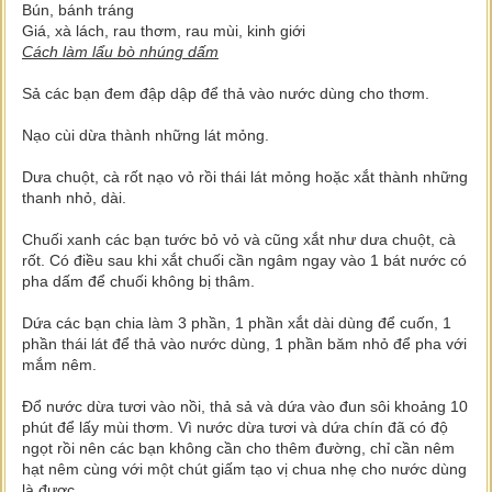
Bún, bánh tráng
Giá, xà lách, rau thơm, rau mùi, kinh giới
Cách làm lẩu bò nhúng dấm
Sả các bạn đem đập dập để thả vào nước dùng cho thơm.
Nạo cùi dừa thành những lát mỏng.
Dưa chuột, cà rốt nạo vỏ rồi thái lát mỏng hoặc xắt thành những
thanh nhỏ, dài.
Chuối xanh các bạn tước bỏ vỏ và cũng xắt như dưa chuột, cà
rốt. Có điều sau khi xắt chuối cần ngâm ngay vào 1 bát nước có
pha dấm để chuối không bị thâm.
Dứa các bạn chia làm 3 phần, 1 phần xắt dài dùng để cuốn, 1
phần thái lát để thả vào nước dùng, 1 phần băm nhỏ để pha với
mắm nêm.
Đổ nước dừa tươi vào nồi, thả sả và dứa vào đun sôi khoảng 10
phút để lấy mùi thơm. Vì nước dừa tươi và dứa chín đã có độ
ngọt rồi nên các bạn không cần cho thêm đường, chỉ cần nêm
hạt nêm cùng với một chút giấm tạo vị chua nhẹ cho nước dùng
là được.