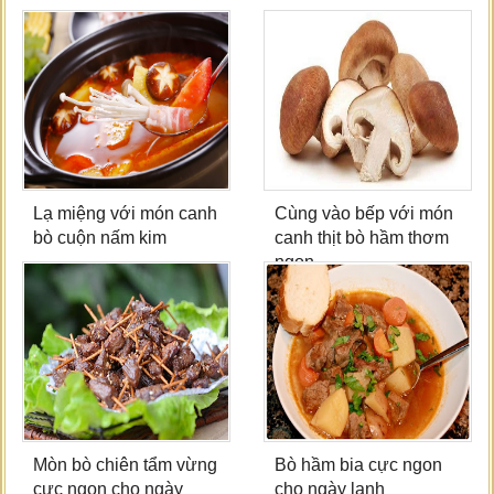
Lạ miệng với món canh
Cùng vào bếp với món
bò cuộn nấm kim
canh thịt bò hầm thơm
ngon
Mòn bò chiên tẩm vừng
Bò hầm bia cực ngon
cực ngon cho ngày
cho ngày lạnh