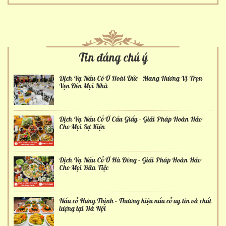
Tin đáng chú ý
Dịch Vụ Nấu Cỗ Ở Hoài Đức - Mang Hương Vị Trọn
Vẹn Đến Mọi Nhà
Dịch Vụ Nấu Cỗ Ở Cầu Giấy - Giải Pháp Hoàn Hảo
Cho Mọi Sự Kiện
Dịch Vụ Nấu Cỗ Ở Hà Đông - Giải Pháp Hoàn Hảo
Cho Mọi Bữa Tiệc
Nấu cỗ Hưng Thịnh - Thương hiệu nấu cỗ uy tín và chất
lượng tại Hà Nội