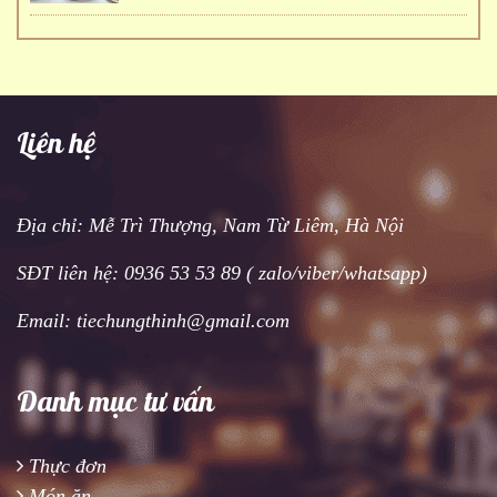
Liên hệ
Địa chỉ: Mễ Trì Thượng, Nam Từ Liêm, Hà Nội
SĐT liên hệ: 0936 53 53 89 ( zalo/viber/whatsapp)
Email: tiechungthinh@gmail.com
Danh mục tư vấn
Thực đơn
Món ăn