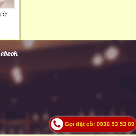
N Ở
cebook
Gọi đặt cỗ: 0936 53 53 89