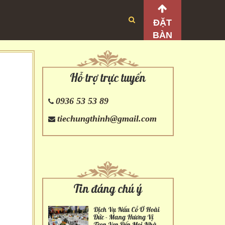
ĐẶT
BÀN
Hỗ trợ trực tuyến
0936 53 53 89
tiechungthinh@gmail.com
Tin đáng chú ý
Dịch Vụ Nấu Cỗ Ở Hoài
Đức - Mang Hương Vị
Trọn Vẹn Đến Mọi Nhà