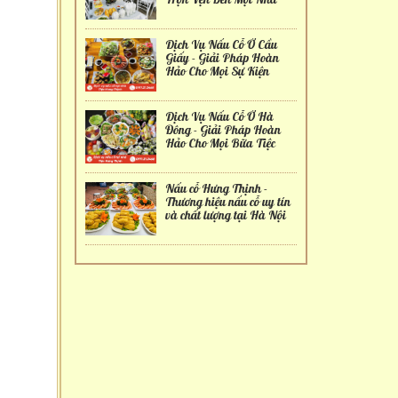
Dịch Vụ Nấu Cỗ Ở Cầu
Giấy - Giải Pháp Hoàn
Hảo Cho Mọi Sự Kiện
Dịch Vụ Nấu Cỗ Ở Hà
Đông - Giải Pháp Hoàn
Hảo Cho Mọi Bữa Tiệc
Nấu cỗ Hưng Thịnh -
Thương hiệu nấu cỗ uy tín
và chất lượng tại Hà Nội