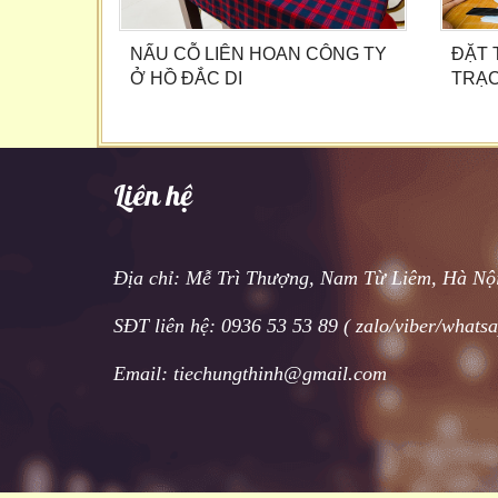
NẤU CỖ LIÊN HOAN CÔNG TY
ĐẶT 
Ở HỒ ĐẮC DI
TRẠC
Liên hệ
Địa chỉ: Mễ Trì Thượng, Nam Từ Liêm, Hà Nộ
SĐT liên hệ: 0936 53 53 89 ( zalo/viber/whats
Email: tiechungthinh@gmail.com