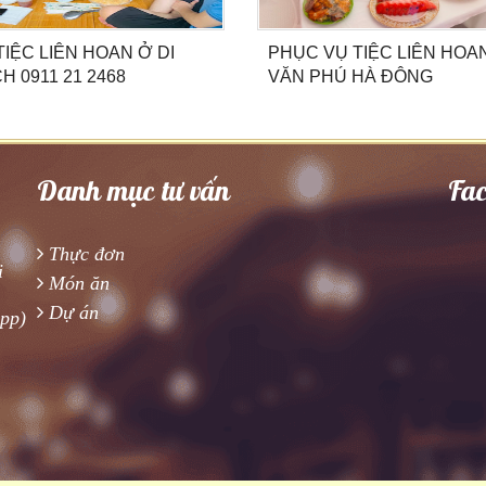
TIỆC LIÊN HOAN Ở DI
PHỤC VỤ TIỆC LIÊN HOA
H 0911 21 2468
VĂN PHÚ HÀ ĐÔNG
Danh mục tư vấn
Fa
Thực đơn
i
Món ăn
Dự án
app)