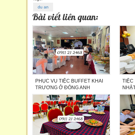
du an
Bài viết liên quan:
PHỤC VỤ TIỆC BUFFET KHAI
TIỆC
TRƯƠNG Ở ĐÔNG ANH
NHẬ