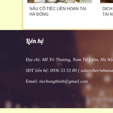
NẤU CỖ TIỆC LIÊN HOAN TẠI
DỊCH
HÀ ĐÔNG
TẠI 
Liên hệ
Địa chỉ: Mễ Trì Thượng, Nam Từ Liêm, Hà Nộ
SĐT liên hệ: 0936 53 53 89 ( zalo/viber/whats
Email: tiechungthinh@gmail.com