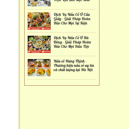
Dịch Vụ Nấu Cỗ Ở Cầu
Giấy - Giải Pháp Hoàn
Hảo Cho Mọi Sự Kiện
Dịch Vụ Nấu Cỗ Ở Hà
Đông - Giải Pháp Hoàn
Hảo Cho Mọi Bữa Tiệc
Nấu cỗ Hưng Thịnh -
Thương hiệu nấu cỗ uy tín
và chất lượng tại Hà Nội