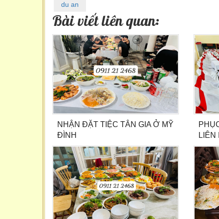
du an
Bài viết liên quan:
NHẬN ĐẶT TIỆC TÂN GIA Ở MỸ
PHỤC
ĐÌNH
LIÊN