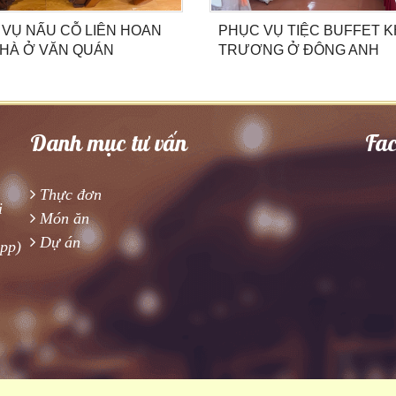
 VỤ NẤU CỖ LIÊN HOAN
PHỤC VỤ TIỆC BUFFET K
NHÀ Ở VĂN QUÁN
TRƯƠNG Ở ĐÔNG ANH
Danh mục tư vấn
Fa
Thực đơn
i
Món ăn
Dự án
app)