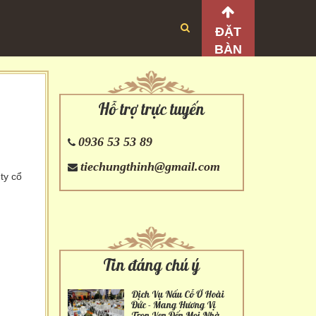
ĐẶT
BÀN
Hỗ trợ trực tuyến
0936 53 53 89
tiechungthinh@gmail.com
ty cổ
Tin đáng chú ý
Dịch Vụ Nấu Cỗ Ở Hoài
Đức - Mang Hương Vị
Trọn Vẹn Đến Mọi Nhà