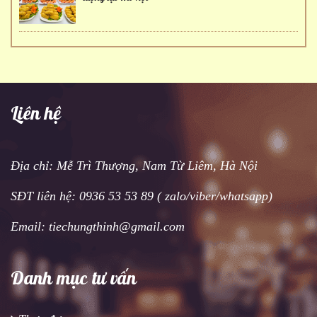
Liên hệ
Địa chỉ: Mễ Trì Thượng, Nam Từ Liêm, Hà Nội
SĐT liên hệ: 0936 53 53 89 ( zalo/viber/whatsapp)
Email: tiechungthinh@gmail.com
Danh mục tư vấn