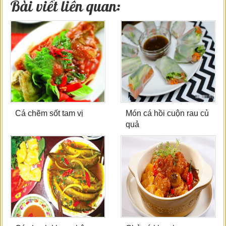
Bài viết liên quan:
Cá chẽm sốt tam vị
Món cá hồi cuộn rau củ
quả