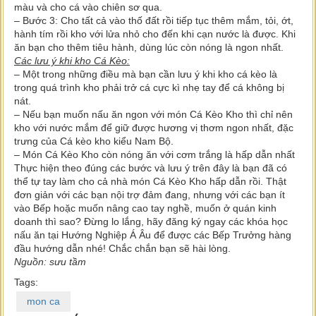
màu và cho cá vào chiên sơ qua.
– Bước 3: Cho tất cả vào thố đất rồi tiếp tục thêm mắm, tỏi, ớt,
hành tím rồi kho với lửa nhỏ cho đến khi cạn nước là được. Khi
ăn bạn cho thêm tiêu hành, dùng lúc còn nóng là ngon nhất.
Các lưu ý khi kho Cá Kèo:
– Một trong những điều mà bạn cần lưu ý khi kho cá kèo là
trong quá trình kho phải trở cá cực kì nhẹ tay để cá không bị
nát.
– Nếu bạn muốn nấu ăn ngon với món Cá Kèo Kho thì chỉ nên
kho với nước mắm để giữ được hương vị thơm ngon nhất, đặc
trưng của Cá kèo kho kiểu Nam Bộ.
– Món Cá Kèo Kho còn nóng ăn với cơm trắng là hấp dẫn nhất
Thực hiện theo đúng các bước và lưu ý trên đây là bạn đã có
thể tự tay làm cho cả nhà món Cá Kèo Kho hấp dẫn rồi. Thật
đơn giản với các bạn nội trợ đảm đang, nhưng với các bạn ít
vào Bếp hoặc muốn nâng cao tay nghề, muốn ở quán kinh
doanh thì sao? Đừng lo lắng, hãy đăng ký ngay các khóa học
nấu ăn tại Hướng Nghiệp Á Âu để được các Bếp Trưởng hàng
đầu hướng dẫn nhé! Chắc chắn bạn sẽ hài lòng.
Nguồn: sưu tầm
Tags:
mon ca