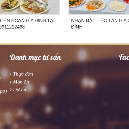
 LIÊN HOAN GIA ĐÌNH TẠI
NHẬN ĐẶT TIỆC TÂN GIA
0911212468
ĐÌNH
Danh mục tư vấn
Fa
Thực đơn
i
Món ăn
Dự án
app)