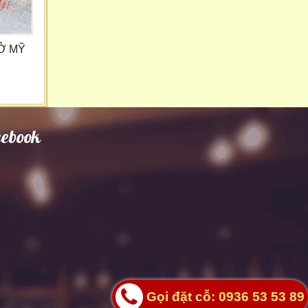
 Ở MỸ
cebook
Gọi đặt cỗ: 0936 53 53 89