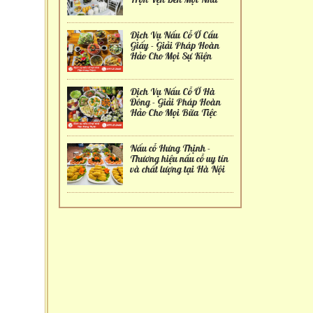
Dịch Vụ Nấu Cỗ Ở Cầu
Giấy - Giải Pháp Hoàn
Hảo Cho Mọi Sự Kiện
Dịch Vụ Nấu Cỗ Ở Hà
Đông - Giải Pháp Hoàn
Hảo Cho Mọi Bữa Tiệc
Nấu cỗ Hưng Thịnh -
Thương hiệu nấu cỗ uy tín
và chất lượng tại Hà Nội