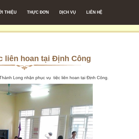
ỚI THIỆU
THỰC ĐƠN
DỊCH VỤ
LIÊN HỆ
c liên hoan tại Định Công
Thành Long nhận phục vụ tiệc liên hoan tại Định Công.