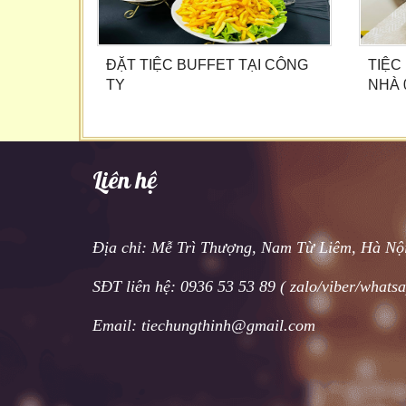
ĐẶT TIỆC BUFFET TẠI CÔNG
TIỆC
TY
NHÀ 
Liên hệ
Địa chỉ: Mễ Trì Thượng, Nam Từ Liêm, Hà Nộ
SĐT liên hệ: 0936 53 53 89 ( zalo/viber/whats
Email: tiechungthinh@gmail.com