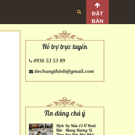
ĐẶT
BÀN
Hỗ trợ trực tuyến
0936 53 53 89
tiechungthinh@gmail.com
Tin đáng chú ý
Dịch Vụ Nấu Cỗ Ở Hoài
Đức - Mang Hương Vị
Trọn Vẹn Đến Mọi Nhà