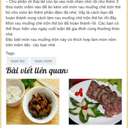
– Cho phần ớt thái lát còn lại vào một chén nhỏ rồi cho thêm 3
thìa nước mắm vào để ăn kèm với món rau muống chẻ trộn thịt
bò cho món ăn thêm phần đậm đà nhé; Vậy là cách bạn đã
hoàn thành xong cách làm rau muống chẻ trộn thịt bò rồi đấy.
Món rau muống chẻ trộn thịt bò đã hoàn thành rồi. Các bạn có
thể thực hiện vào ngày cuối tuần đẻ gia đình cùng thưởng thức
nhé.
Đặc biệt món rau muống trộn này có thích hợp làm món nộm
trên mâm tiệc các bạn nhé
Tags:
mon bo
mon nom
Bài viết liên quan: