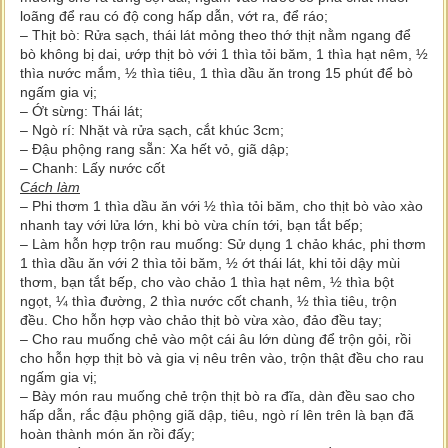
loãng để rau có độ cong hấp dẫn, vớt ra, để ráo;
– Thịt bò: Rửa sạch, thái lát mỏng theo thớ thịt nằm ngang để
bò không bị dai, ướp thịt bò với 1 thìa tỏi băm, 1 thìa hạt nêm, ½
thìa nước mắm, ½ thìa tiêu, 1 thìa dầu ăn trong 15 phút để bò
ngấm gia vị;
– Ớt sừng: Thái lát;
– Ngò rí: Nhặt và rửa sạch, cắt khúc 3cm;
– Đậu phộng rang sẵn: Xa hết vỏ, giã dập;
– Chanh: Lấy nước cốt
Cách làm
– Phi thơm 1 thìa dầu ăn với ½ thìa tỏi băm, cho thịt bò vào xào
nhanh tay với lửa lớn, khi bò vừa chín tới, bạn tắt bếp;
– Làm hỗn hợp trộn rau muống: Sử dụng 1 chảo khác, phi thơm
1 thìa dầu ăn với 2 thìa tỏi băm, ½ ớt thái lát, khi tỏi dậy mùi
thơm, bạn tắt bếp, cho vào chảo 1 thìa hạt nêm, ½ thìa bột
ngọt, ¼ thìa đường, 2 thìa nước cốt chanh, ½ thìa tiêu, trộn
đều. Cho hỗn hợp vào chảo thịt bò vừa xào, đảo đều tay;
– Cho rau muống chẻ vào một cái âu lớn dùng để trộn gỏi, rồi
cho hỗn hợp thịt bò và gia vị nêu trên vào, trộn thật đều cho rau
ngấm gia vị;
– Bày món rau muống chẻ trộn thịt bò ra đĩa, dàn đều sao cho
hấp dẫn, rắc đậu phộng giã dập, tiêu, ngò rí lên trên là bạn đã
hoàn thành món ăn rồi đấy;