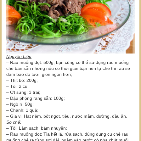
Nguyên Liệu
– Rau muống đọt: 500g, bạn cũng có thể sử dụng rau muống
chẻ bán sẵn nhưng nếu có thời gian bạn nên tự chẻ thì rau sẽ
đảm bảo độ tươi, giòn ngon hơn;
– Thịt bò: 200g;
– Tỏi: 2 củ;
– Ớt sừng: 3 trái;
– Đậu phộng rang sẵn: 100g;
– Ngò rí: 50g;
– Chanh: 1 quả;
– Gia vị: Hạt nêm, bột ngọt, tiêu, nước mắm, đường, dầu ăn.
Sơ chế:
– Tỏi: Làm sạch, băm nhuyễn;
– Rau muống đọt: Tỉa hết lá, rửa sạch, dùng dụng cụ chẻ rau
muống chẻ ra từng sợi dài, ngâm vào nước có pha chút muối