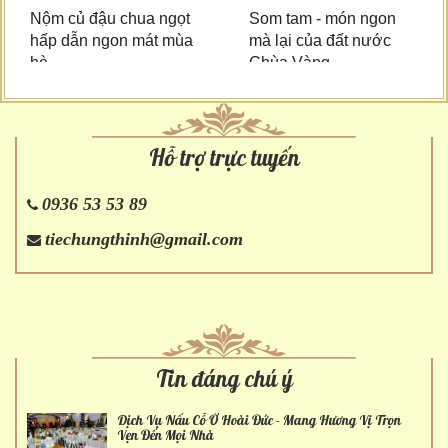
Nộm củ đậu chua ngọt
Som tam - món ngon
hấp dẫn ngon mát mùa
mà lại của đất nước
hè
Chùa Vàng
Hỗ trợ trực tuyến
0936 53 53 89
tiechungthinh@gmail.com
Tin đáng chú ý
Dịch Vụ Nấu Cỗ Ở Hoài Đức - Mang Hương Vị Trọn
Vẹn Đến Mọi Nhà