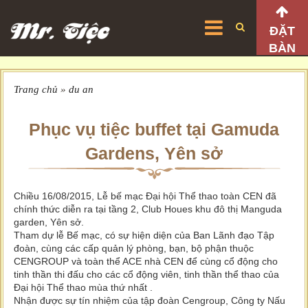
ĐẶT
BÀN
Trang chủ
»
du an
Phục vụ tiệc buffet tại Gamuda
Gardens, Yên sở
Chiều 16/08/2015, Lễ bế mạc Đại hội Thể thao toàn CEN đã
chính thức diễn ra tại tầng 2, Club Houes khu đô thị Manguda
garden, Yên sở.
Tham dự lễ Bế mạc, có sự hiện diện của Ban Lãnh đạo Tập
đoàn, cùng các cấp quản lý phòng, bạn, bộ phận thuộc
CENGROUP và toàn thể ACE nhà CEN để cùng cổ động cho
tinh thần thi đấu cho các cổ động viên, tinh thần thể thao của
Đại hội Thể thao mùa thứ nhất .
Nhận được sự tín nhiệm của tập đoàn Cengroup, Công ty Nấu