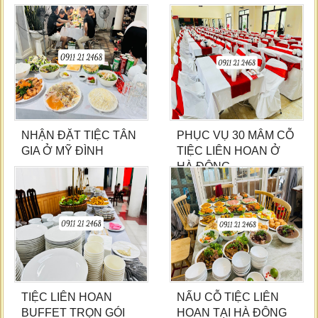
NHẬN ĐẶT TIỆC TÂN
PHỤC VỤ 30 MÂM CỖ
GIA Ở MỸ ĐÌNH
TIỆC LIÊN HOAN Ở
HÀ ĐÔNG
TIỆC LIÊN HOAN
NẤU CỖ TIỆC LIÊN
BUFFET TRỌN GÓI
HOAN TẠI HÀ ĐÔNG