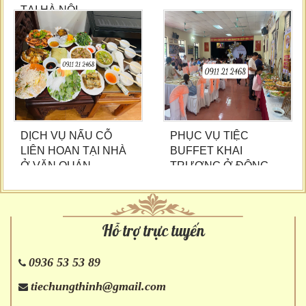
TẠI HÀ NỘI
DỊCH VỤ NẤU CỖ
PHỤC VỤ TIỆC
LIÊN HOAN TẠI NHÀ
BUFFET KHAI
Ở VĂN QUÁN
TRƯƠNG Ở ĐÔNG
ANH
Hỗ trợ trực tuyến
0936 53 53 89
tiechungthinh@gmail.com