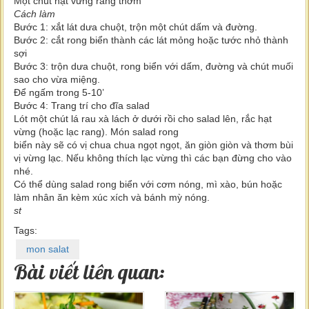
Một chút hạt vừng rang thơm
Cách làm
Bước 1: xắt lát dưa chuột, trộn một chút dấm và đường.
Bước 2: cắt rong biển thành các lát mỏng hoặc tước nhỏ thành
sợi
Bước 3: trộn dưa chuột, rong biển với dấm, đường và chút muối
sao cho vừa miệng.
Để ngấm trong 5-10’
Bước 4: Trang trí cho đĩa salad
Lót một chút lá rau xà lách ở dưới rồi cho salad lên, rắc hạt
vừng (hoặc lạc rang). Món salad rong
biển này sẽ có vị chua chua ngọt ngọt, ăn giòn giòn và thơm bùi
vị vừng lạc. Nếu không thích lạc vừng thì các bạn đừng cho vào
nhé.
Có thể dùng salad rong biển với cơm nóng, mì xào, bún hoặc
làm nhân ăn kèm xúc xích và bánh mỳ nóng.
st
Tags:
mon salat
Bài viết liên quan: