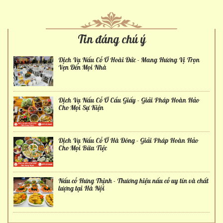
Tin đáng chú ý
Dịch Vụ Nấu Cỗ Ở Hoài Đức - Mang Hương Vị Trọn
Vẹn Đến Mọi Nhà
Dịch Vụ Nấu Cỗ Ở Cầu Giấy - Giải Pháp Hoàn Hảo
Cho Mọi Sự Kiện
Dịch Vụ Nấu Cỗ Ở Hà Đông - Giải Pháp Hoàn Hảo
Cho Mọi Bữa Tiệc
Nấu cỗ Hưng Thịnh - Thương hiệu nấu cỗ uy tín và chất
lượng tại Hà Nội