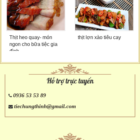
Thịt heo quay- món
thịt lợn xào tiêu cay
ngon cho bữa tiệc gia
đình
Hỗ trợ trực tuyến
0936 53 53 89
tiechungthinh@gmail.com