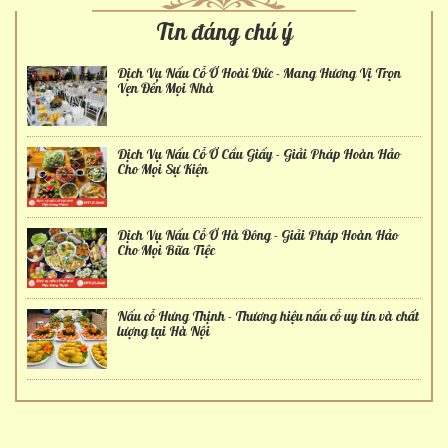
Tin đáng chú ý
Dịch Vụ Nấu Cỗ Ở Hoài Đức - Mang Hương Vị Trọn
Vẹn Đến Mọi Nhà
Dịch Vụ Nấu Cỗ Ở Cầu Giấy - Giải Pháp Hoàn Hảo
Cho Mọi Sự Kiện
Dịch Vụ Nấu Cỗ Ở Hà Đông - Giải Pháp Hoàn Hảo
Cho Mọi Bữa Tiệc
Nấu cỗ Hưng Thịnh - Thương hiệu nấu cỗ uy tín và chất
lượng tại Hà Nội