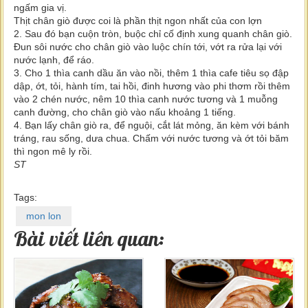
ngấm gia vị.
Thịt chân giò được coi là phần thịt ngon nhất của con lợn
2. Sau đó bạn cuộn tròn, buộc chỉ cố định xung quanh chân giò.
Đun sôi nước cho chân giò vào luộc chín tới, vớt ra rửa lại với
nước lạnh, để ráo.
3. Cho 1 thìa canh dầu ăn vào nồi, thêm 1 thìa cafe tiêu sọ đập
dập, ớt, tỏi, hành tím, tai hồi, đinh hương vào phi thơm rồi thêm
vào 2 chén nước, nêm 10 thìa canh nước tương và 1 muỗng
canh đường, cho chân giò vào nấu khoảng 1 tiếng.
4. Bạn lấy chân giò ra, để nguội, cắt lát mỏng, ăn kèm với bánh
tráng, rau sống, dưa chua. Chấm với nước tương và ớt tỏi băm
thì ngon mê ly rồi.
ST
Tags:
mon lon
Bài viết liên quan: