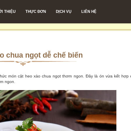
ỚI THIỆU
THỰC ĐƠN
DỊCH VỤ
LIÊN HỆ
o chua ngọt dễ chế biến
hức món cật heo xào chua ngọt thơm ngon. Đây là ón vừa kết hợp 
ơm ngon.