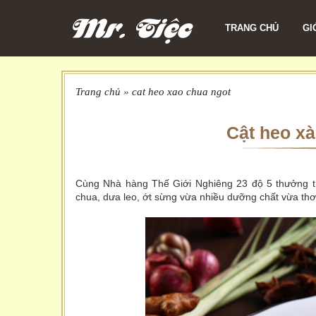
TRANG CHỦ
GI
Trang chủ
»
cat heo xao chua ngot
Cật heo xà
Cùng Nhà hàng Thế Giới Nghiêng 23 độ 5 thưởng t
chua, dưa leo, ớt sừng vừa nhiều dưỡng chất vừa th