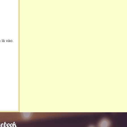
 lá vào.
cebook