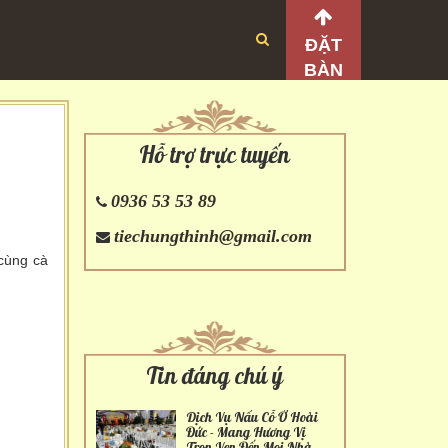
ĐẶT
BÀN
Hỗ trợ trực tuyến
0936 53 53 89
tiechungthinh@gmail.com
cùng cà
Tin đáng chú ý
Dịch Vụ Nấu Cỗ Ở Hoài
Đức - Mang Hương Vị
Trọn Vẹn Đến Mọi Nhà