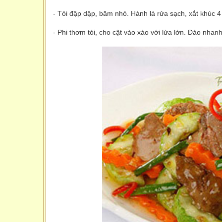
- Tỏi đập dập, băm nhỏ. Hành lá rửa sạch, xắt khúc 4
- Phi thơm tỏi, cho cật vào xào với lửa lớn. Đảo nhanh t