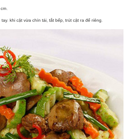
 cm.
ay. khi cật vừa chín tái, tắt bếp, trút cật ra để riêng.