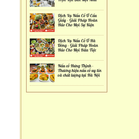
Dịch Vụ Nấu Cỗ Ở Cầu
Giấy - Giải Pháp Hoàn
Hảo Cho Mọi Sự Kiện
Dịch Vụ Nấu Cỗ Ở Hà
Đông - Giải Pháp Hoàn
Hảo Cho Mọi Bữa Tiệc
Nấu cỗ Hưng Thịnh -
Thương hiệu nấu cỗ uy tín
và chất lượng tại Hà Nội