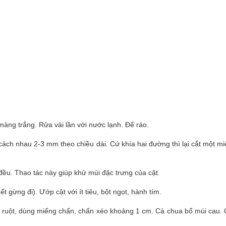
màng trắng. Rửa vài lần với nước lạnh. Để ráo.
cách nhau 2-3 mm theo chiều dài. Cứ khía hai đường thì lại cắt một m
 đều. Thao tác này giúp khử mùi đặc trưng của cật.
ết gừng đi). Ướp cật với ít tiêu, bột ngọt, hành tím.
ỏ ruột, dùng miếng chấn, chấn xéo khoảng 1 cm. Cà chua bổ múi cau.