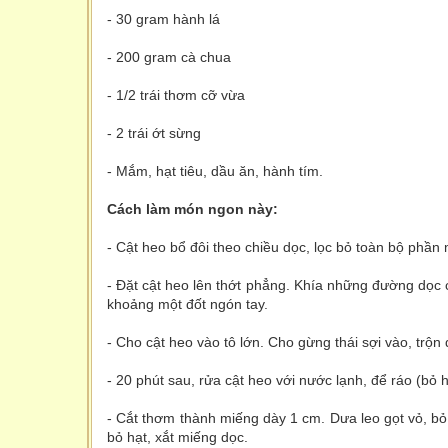
- 30 gram hành lá
- 200 gram cà chua
- 1/2 trái thơm cỡ vừa
- 2 trái ớt sừng
- Mắm, hạt tiêu, dầu ăn, hành tím.
Cách làm món ngon này:
- Cật heo bổ đôi theo chiều dọc, lọc bỏ toàn bộ phần 
- Đặt cật heo lên thớt phẳng. Khía những đường dọc 
khoảng một đốt ngón tay.
- Cho cật heo vào tô lớn. Cho gừng thái sợi vào, trộn
- 20 phút sau, rửa cật heo với nước lạnh, để ráo (bỏ h
- Cắt thơm thành miếng dày 1 cm. Dưa leo gọt vỏ, b
bỏ hạt, xắt miếng dọc.