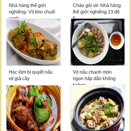
Nhà hàng thế giới
Cháo gỏi vịt- Nhà hàng
nghiêng- Vịt kho chuối
thế giới nghiêng 23 độ
xanh
5
Học lỏm bí quyết nấu
Vịt nấu chanh món
vịt giả cầy
ngon hấp dẫn không
tưởng