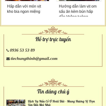
Hấp dẫn với món vịt
Hướng dẫn làm vịt om
kho bia ngon miệng
sấu ăn kèm bún hấp
dẫn không tưởng
Hỗ trợ trực tuyến
0936 53 53 89
tiechungthinh@gmail.com
Tin đáng chú ý
Dịch Vụ Nấu Cỗ Ở Hoài Đức - Mang Hương Vị Trọn
Vẹn Đến Mọi Nhà