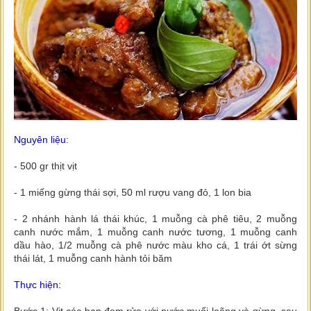
Nguyên liệu:
- 500 gr thịt vịt
- 1 miếng gừng thái sợi, 50 ml rượu vang đỏ, 1 lon bia
- 2 nhánh hành lá thái khúc, 1 muỗng cà phê tiêu, 2 muỗng
canh nước mắm, 1 muỗng canh nước tương, 1 muỗng canh
dầu hào, 1/2 muỗng cà phê nước màu kho cá, 1 trái ớt sừng
thái lát, 1 muỗng canh hành tỏi băm
Thực hiện:
Bước 1: Vịt các bạn đem rửa với nước muối loãng và gừng, sau