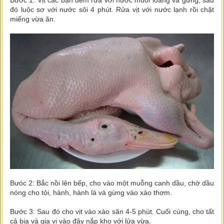
đó luộc sơ với nước sôi 4 phút. Rửa vịt với nước lạnh rồi chặt
miếng vừa ăn.
Bưóc 2: Bắc nồi lên bếp, cho vào một muỗng canh dầu, chờ dầu
nóng cho tỏi, hành, hành lá và gừng vào xào thơm.
Bước 3: Sau đó cho vịt vào xào săn 4-5 phút. Cuối cùng, cho tất
cả bia và gia vị vào đậy nắp kho với lửa vừa.