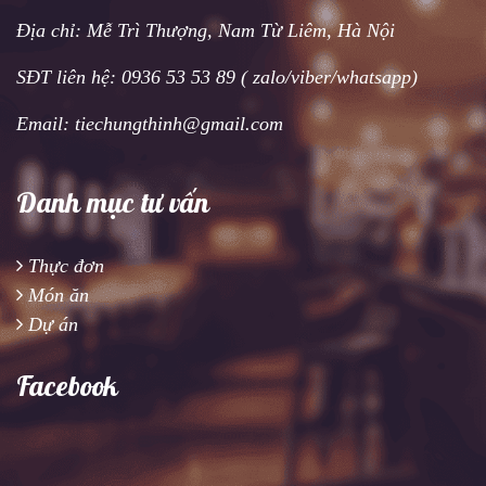
Địa chỉ: Mễ Trì Thượng, Nam Từ Liêm, Hà Nội
SĐT liên hệ: 0936 53 53 89 ( zalo/viber/whatsapp)
Email: tiechungthinh@gmail.com
Danh mục tư vấn
Thực đơn
Món ăn
Dự án
Facebook