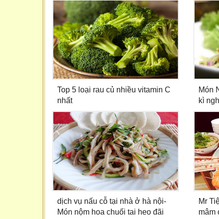
Top 5 loại rau củ nhiều vitamin C
Món N
nhất
kì ngh
dịch vụ nấu cỗ tại nhà ở hà nội-
Mr Ti
Món nộm hoa chuối tai heo đãi
mâm c