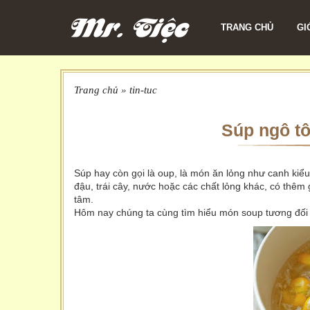
TRANG CHỦ
GI
Trang chủ
»
tin-tuc
Súp ngô t
Súp hay còn gọi là oup, là món ăn lỏng như canh kiểu
đậu, trái cây, nước hoặc các chất lỏng khác, có thê
tâm.
Hôm nay chúng ta cùng tìm hiểu món soup tương đối 