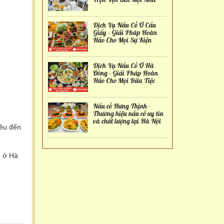
Dịch Vụ Nấu Cỗ Ở Cầu
Giấy - Giải Pháp Hoàn
Hảo Cho Mọi Sự Kiện
Dịch Vụ Nấu Cỗ Ở Hà
Đông - Giải Pháp Hoàn
Hảo Cho Mọi Bữa Tiệc
Nấu cỗ Hưng Thịnh -
Thương hiệu nấu cỗ uy tín
và chất lượng tại Hà Nội
đều đến
g ở Hà