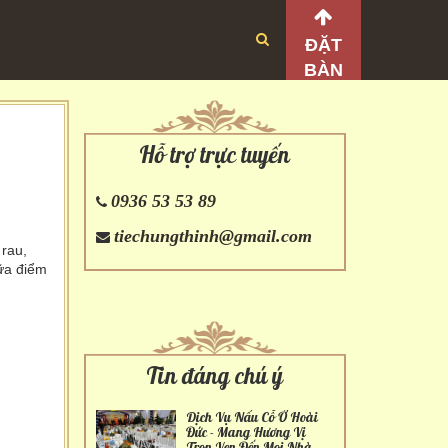
ĐẶT
BÀN
Hỗ trợ trực tuyến
0936 53 53 89
tiechungthinh@gmail.com
 rau,
bữa điểm
Tin đáng chú ý
Dịch Vụ Nấu Cỗ Ở Hoài
Đức - Mang Hương Vị
Trọn Vẹn Đến Mọi Nhà