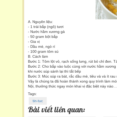
A. Nguyên liệu:
- 1 trái bắp (ngô) tươi
- Nước hầm xương gà
- 50 gram bột bắp
- Gia vị
- Dầu mè, ngò rí
- 100 gram tôm sú
B. Cách làm
Bước 1: Tôm lột vỏ, rạch sống lưng, rút bỏ chỉ đen. T
Bước 2: Cho bắp vào luộc cùng với nước hầm xương 
khi nước súp sánh lại thì tắt bếp
Bước 3: Múc súp ra bát, rắc dầu mè, tiêu và và ít rau
Vậy là chúng ta đã hoàn thành xong quy trình làm mó
Nội, thưởng thức ngay món khai vị đặc biệt này nào…
Tags:
tin-tuc
Bài viết liên quan: