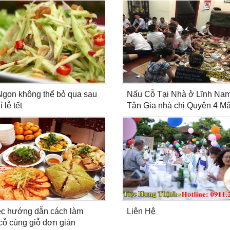
gon không thể bỏ qua sau
Nấu Cỗ Tại Nhà ở Lĩnh Nam
ỉ lễ tết
Tân Gia nhà chị Quyên 4 M
ệc hướng dẫn cách làm
Liên Hệ
ỗ cúng giỗ đơn giản