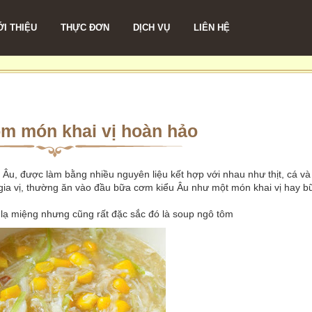
ỚI THIỆU
THỰC ĐƠN
DỊCH VỤ
LIÊN HỆ
ôm món khai vị hoàn hảo
 Âu, được làm bằng nhiều nguyên liệu kết hợp với nhau như thịt, cá và
m gia vị, thường ăn vào đầu bữa cơm kiểu Âu như một món khai vị hay 
lạ miệng nhưng cũng rất đặc sắc đó là soup ngô tôm