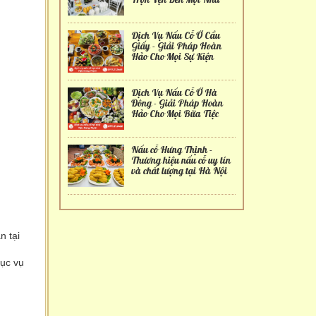
Dịch Vụ Nấu Cỗ Ở Cầu
Giấy - Giải Pháp Hoàn
Hảo Cho Mọi Sự Kiện
Dịch Vụ Nấu Cỗ Ở Hà
Đông - Giải Pháp Hoàn
Hảo Cho Mọi Bữa Tiệc
Nấu cỗ Hưng Thịnh -
Thương hiệu nấu cỗ uy tín
và chất lượng tại Hà Nội
n tại
hục vụ