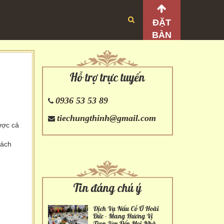
ĐẶT
BÀN
Hỗ trợ trực tuyến
0936 53 53 89
tiechungthinh@gmail.com
ược cả
hách
Tin đáng chú ý
Dịch Vụ Nấu Cỗ Ở Hoài
Đức - Mang Hương Vị
Trọn Vẹn Đến Mọi Nhà