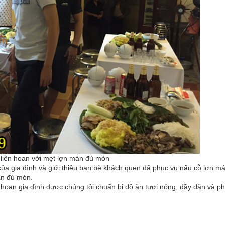
 liên hoan với mẹt lợn mán đủ món
ủa gia đình và giới thiệu bạn bè khách quen đã phục vụ nấu cỗ lợn má
án đủ món.
 hoan gia đình được chúng tôi chuẩn bị đồ ăn tươi nóng, đầy đặn và p