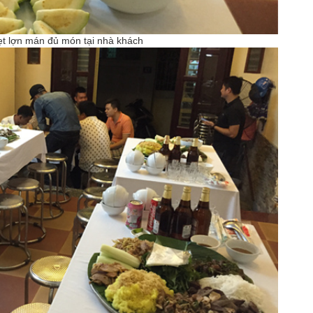
̣t lợn mán đủ món tại nhà khách