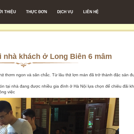
ỚI THIỆU
THỰC ĐƠN
DỊCH VỤ
LIÊN HỆ
tại nhà khách ở Long Biên 6 mâm
thịt thơm ngon và săn chắc. Từ lâu thịt lợn mán đã trở thành đặc sản đ
ón tại nhà đang được nhiều gia đình ở Hà Nội lựa chọn để chiêu đãi k
ông việc