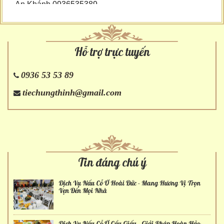
An Khánh 0936535389
Hỗ trợ trực tuyến
0936 53 53 89
tiechungthinh@gmail.com
Tin đáng chú ý
Dịch Vụ Nấu Cỗ Ở Hoài Đức - Mang Hương Vị Trọn
Vẹn Đến Mọi Nhà
Dịch Vụ Nấu Cỗ Ở Cầu Giấy - Giải Pháp Hoàn Hảo