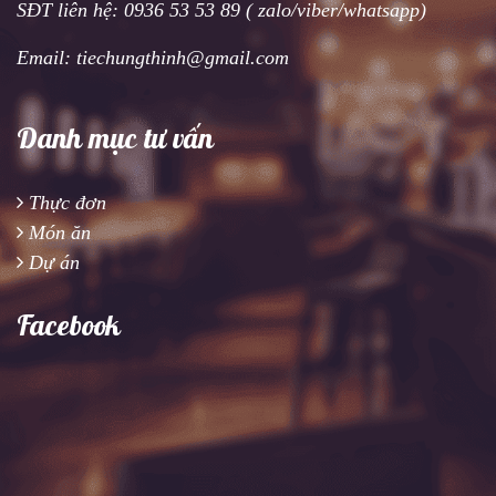
SĐT liên hệ: 0936 53 53 89 ( zalo/viber/whatsapp)
Email: tiechungthinh@gmail.com
Danh mục tư vấn
Thực đơn
Món ăn
Dự án
Facebook