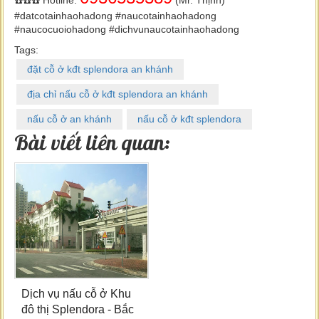
☎️☎️☎️ Hotline:
(Mr. Thịnh)
#datcotainhaohadong #naucotainhaohadong
#naucocuoiohadong #dichvunaucotainhaohadong
Tags:
đặt cỗ ở kđt splendora an khánh
địa chỉ nấu cỗ ở kđt splendora an khánh
nấu cỗ ở an khánh
nấu cỗ ở kđt splendora
Bài viết liên quan:
Dịch vụ nấu cỗ ở Khu
đô thị Splendora - Bắc