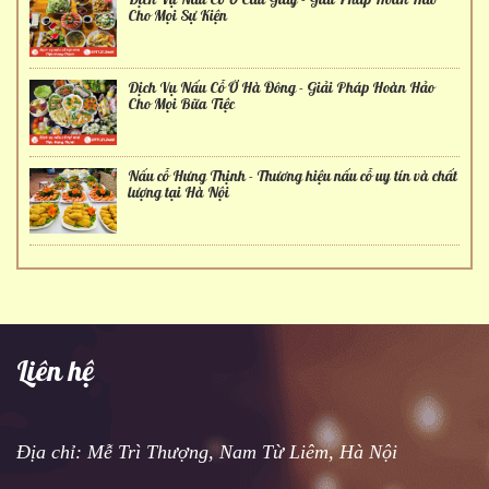
Cho Mọi Sự Kiện
Dịch Vụ Nấu Cỗ Ở Hà Đông - Giải Pháp Hoàn Hảo
Cho Mọi Bữa Tiệc
Nấu cỗ Hưng Thịnh - Thương hiệu nấu cỗ uy tín và chất
lượng tại Hà Nội
Liên hệ
Địa chỉ: Mễ Trì Thượng, Nam Từ Liêm, Hà Nội