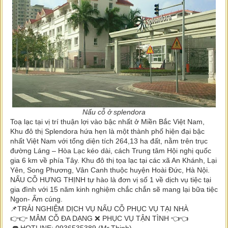
Nấu cỗ ở splendora
Toạ lạc tại vị trí thuận lợi vào bậc nhất ở Miền Bắc Việt Nam,
Khu đô thị Splendora hứa hẹn là một thành phố hiện đại bậc
nhất Việt Nam với tổng diện tích 264,13 ha đất, nằm trên trục
đường Láng – Hòa Lạc kéo dài, cách Trung tâm Hội nghị quốc
gia 6 km về phía Tây. Khu đô thị tọa lạc tại các xã An Khánh, Lại
Yên, Song Phương, Vân Canh thuộc huyện Hoài Đức, Hà Nội.
NẤU CỖ HƯNG THỊNH tự hào là đơn vị số 1 về dịch vụ tiệc tại
gia đình với 15 năm kinh nghiệm chắc chắn sẽ mang lại bữa tiệc
Ngon- Ấm cúng.
📌TRẢI NGHIỆM DỊCH VỤ NẤU CỖ PHỤC VỤ TẠI NHÀ
👉👉 MÂM CỖ ĐA DẠNG ❌ PHỤC VỤ TẬN TÌNH 👈👈