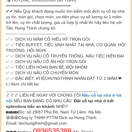
.☎️ HOTLINE: 0936535389 (Mr.Thịnh)
══════════════════════
✔✔ Nếu Quý khách đang muốn tìm kiếm một dịch vụ cỗ tại nhà
uy tín, trọn gói, chọn món, ưu tiên phục vụ số lượng từ 1 mâm
trở lên, uy tín chất lượng, giá cả hợp lý nhất thì hãy liên hệ với
Tiệc Hưng Thịnh chúng tôi.
-----------------------------------------
✅ ✅ DỊCH VỤ MÂM CỖ HIẾU HỶ TRỌN GÓI
✅ ✅ TIỆC BUFFET, TIỆC SINH NHẬT TẠI NHÀ, CƠ QUAN, HỘI
TRƯỜNG, HỘI NGHỊ...
✅ ✅ DỊCH VỤ NẤU CỖ TRUYỀN THỐNG, NẤU TIỆC HIỆN ĐẠI
✅ ✅ DỊCH VỤ NẤU CỖ ĂN HỎI TRỌN GÓI.
✅ ✅ TIỆC LIÊN HOAN BẠN BÈ, ĐỘI NHÓM
✅ ✅ DỊCH VỤ NẤU CỖ CHUYÊN MÓN
✅ ✅ ĐẶC BIỆT: #TIỆCHƯNGTHỊNH NHẬN ĐẶT TỪ 1 MÂM ❤
👉Xem chi tiết tại:
_______________________________________
🚩🚩🚩 LIÊN HỆ NGAY VỚI CHÚNG TÔI
Nấu cỗ tại nhà ở hà
nội
NẾU BẠN ĐANG CÓ NHU CẦU
Đặt cỗ tại nhà ở kđt
splendora bắc an khánh
NHÉ!!!
🏡🏡🏡Đ/c: số 29/87 Phú Đô, Nam Từ Liêm, Hà Nội
🤩🤩🤩Công ty TNHH PTTM Dịch vụ Hưng Thịnh
Email: tiechungthinh@gmail.com
0936535389