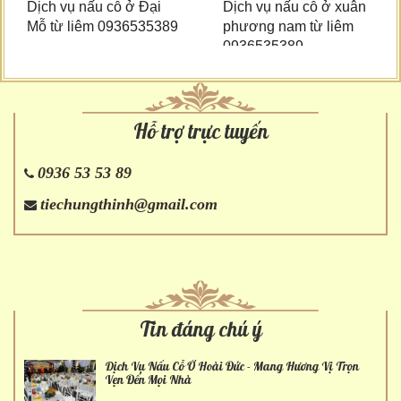
Dịch vụ nấu cỗ ở Đại
Dịch vụ nấu cỗ ở xuân
Mỗ từ liêm 0936535389
phương nam từ liêm
0936535389
Hỗ trợ trực tuyến
0936 53 53 89
tiechungthinh@gmail.com
Tin đáng chú ý
Dịch Vụ Nấu Cỗ Ở Hoài Đức - Mang Hương Vị Trọn
Vẹn Đến Mọi Nhà