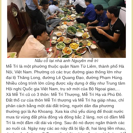
Nấu cỗ tại nhà anh Nguyên mễ trì
Mễ Trì là một phường thuộc quận Nam Từ Liêm, thành phố Hà
Nội, Việt Nam. Phường có các trục đường giao thông lớn như
đại lộ Thăng Long, đường Lê Quang Đạo, đường Phạm Hùng.
Nhiều công trình lớn cũng được xây dựng ở đây như Trung tâm
Hội nghị Quốc gia Việt Nam, trụ sở mới của Bộ Ngoại giao,...
Xã Mễ Trì cũ có 3 thôn: Mễ Trì Thượng, Mễ Trì Hạ và Phú Đô.
Đất thổ cư của thôn Mễ Trì thượng và Mễ Trì hạ giáp nhau, chỉ
phân cách bằng một dải đất trũng, người dân địa phương
thường gọi là Ao Khoang. Xưa kia chủ yếu dùng để thoát nước
mưa từ vùng đất phía đông và đông bắc 2 làng, nơi có đầm Mễ
Trì là một đầm rất dài và rộng. Sau đó nó được ngăn thành các
ao nuôi cá. Ngày nay các ao này đã bị lấp đi, hai làng liền nhau,