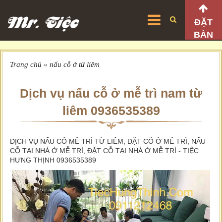
ĐẶT
BÀN
Trang chủ
»
nấu cỗ ở từ liêm
Dịch vụ nấu cỗ ở mễ trì nam từ
liêm 0936535389
DỊCH VỤ NẤU CỖ MỄ TRÌ TỪ LIÊM, ĐẶT CỖ Ở MỄ TRÌ, NẤU
CỖ TẠI NHÀ Ở MỄ TRÌ, ĐẶT CỖ TẠI NHÀ Ở MỄ TRÌ - TIỆC
HƯNG THỊNH 0936535389