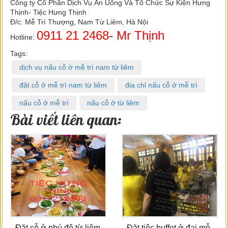
Công ty Cổ Phần Dịch Vụ Ăn Uống Và Tổ Chức Sự Kiện Hưng
Thịnh- Tiệc Hưng Thịnh
Đ/c: Mễ Trì Thượng, Nam Từ Liêm, Hà Nội
0911 21 2468- Mr Thịnh
Hotline:
Tags:
dịch vụ nấu cỗ ở mễ trì nam từ liêm
đặt cỗ ở mễ trì nam từ liêm
địa chỉ nấu cỗ ở mễ trì
nấu cỗ ở mễ trì
nấu cỗ ở từ liêm
Bài viết liên quan:
Đặt cỗ ở phú đô từ liêm
Đặt tiệc buffet ở đại mỗ