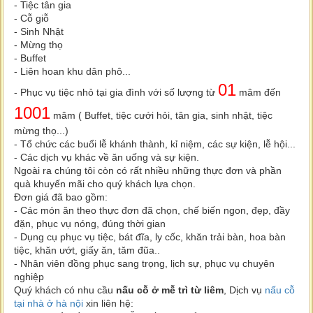
- Tiệc tân gia
- Cỗ giỗ
- Sinh Nhật
- Mừng thọ
- Buffet
- Liên hoan khu dân phô...
01
- Phục vụ tiệc nhỏ tại gia đình với số lượng từ
mâm đến
1001
mâm ( Buffet, tiệc cưới hỏi, tân gia, sinh nhật, tiệc
mừng thọ...)
- Tổ chức các buổi lễ khánh thành, kỉ niệm, các sự kiện, lễ hội...
- Các dịch vụ khác về ăn uống và sự kiện.
Ngoài ra chúng tôi còn có rất nhiều những thực đơn và phần
quà khuyến mãi cho quý khách lựa chọn.
Đơn giá đã bao gồm:
- Các món ăn theo thực đơn đã chọn, chế biến ngon, đẹp, đầy
đặn, phục vụ nóng, đúng thời gian
- Dụng cụ phục vụ tiệc, bát đĩa, ly cốc, khăn trải bàn, hoa bàn
tiệc, khăn ướt, giấy ăn, tăm đũa..
- Nhân viên đồng phục sang trọng, lịch sự, phục vụ chuyên
nghiệp
Quý khách có nhu cầu
nấu cỗ ở mễ trì từ liêm
, Dịch vụ
nấu cỗ
tại nhà ở hà nội
xin liên hệ: