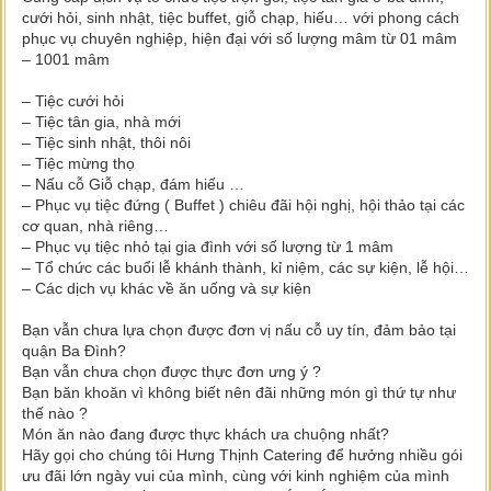
cưới hỏi, sinh nhật, tiệc buffet, giỗ chạp, hiếu… với phong cách
phục vụ chuyên nghiệp, hiện đại với số lượng mâm từ 01 mâm
– 1001 mâm
– Tiệc cưới hỏi
– Tiệc tân gia, nhà mới
– Tiệc sinh nhật, thôi nôi
– Tiệc mừng thọ
– Nấu cỗ Giỗ chạp, đám hiếu …
– Phục vụ tiệc đứng ( Buffet ) chiêu đãi hội nghị, hội thảo tại các
cơ quan, nhà riêng…
– Phục vụ tiệc nhỏ tại gia đình với số lượng từ 1 mâm
– Tổ chức các buổi lễ khánh thành, kỉ niệm, các sự kiện, lễ hội…
– Các dịch vụ khác về ăn uống và sự kiện
Bạn vẫn chưa lựa chọn được đơn vị nấu cỗ uy tín, đảm bảo tại
quận Ba Đình?
Bạn vẫn chưa chọn được thực đơn ưng ý ?
Bạn băn khoăn vì không biết nên đãi những món gì thứ tự như
thế nào ?
Món ăn nào đang được thực khách ưa chuộng nhất?
Hãy gọi cho chúng tôi Hưng Thịnh Catering để hưởng nhiều gói
ưu đãi lớn ngày vui của mình, cùng với kinh nghiệm của mình