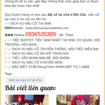
chúng tôi sẽ tư vấn, giải đáp những thắc mắc giúp bạn có được
bữa tiệc hoàn hảo nhất
Quý khách hàng có nhu cầu
đặt cỗ tại nhà ở Đội Cấn
,
nấu cỗ
tại nhà ở hà nội
xin liên hệ:
✅✅DỊCH VỤ NẤU CỖ TẠI NHÀ
🌐🌐🌐Website : www.dichvunaucotainha.com
0936535389
☎️☎️☎️ Hotline:
- Mr. Thịnh
✅ ✅ TIỆC BUFFET, TIỆC SINH NHẬT TẠI NHÀ, CƠ QUAN, HỘI
TRƯỜNG, HỘI NGHỊ...
✅ ✅ DỊCH VỤ NẤU CỖ TRUYỀN THỐNG, NẤU TIỆC HIỆN ĐẠI
✅ ✅ DỊCH VỤ NẤU CỖ ĂN HỎI TRỌN GÓI.
✅ ✅ TIỆC LIÊN HOAN BẠN BÈ, ĐỘI NHÓM
✅ ✅ DỊCH VỤ NẤU CỖ CHUYÊN MÓN
✅ ✅ ĐẶC BIỆT: #TIỆCHưngThinh NHẬN ĐẶT TỪ 1 MÂM
Tags:
dich vu nau co tai nha
Bài viết liên quan: