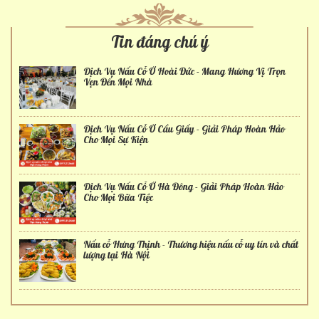
Tin đáng chú ý
Dịch Vụ Nấu Cỗ Ở Hoài Đức - Mang Hương Vị Trọn
Vẹn Đến Mọi Nhà
Dịch Vụ Nấu Cỗ Ở Cầu Giấy - Giải Pháp Hoàn Hảo
Cho Mọi Sự Kiện
Dịch Vụ Nấu Cỗ Ở Hà Đông - Giải Pháp Hoàn Hảo
Cho Mọi Bữa Tiệc
Nấu cỗ Hưng Thịnh - Thương hiệu nấu cỗ uy tín và chất
lượng tại Hà Nội