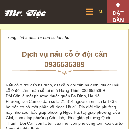
ĐẶT
BÀN
Trang chủ
»
dich vu nau co tai nha
Dịch vụ nấu cỗ ở đội cấn
0936535389
Nấu cỗ ở đội cấn ba đình, đặt cỗ ở đội cấn ba đình, địa chỉ nấu
cỗ ở đội cấn - nấu cỗ tại nhà Hưng Thịnh 0936535389
Đội Cấn là một phường thuộc quận Ba Đình, Hà Nội.
Phường Đội Cấn có dân số là 21.314 người diện tích là 143,6
ha trên cơ sở một phần xã Ngọc Hà cũ. Địa giới của phường
này như sau: bắc giáp phường Ngọc Hà, tây giáp phường Liễu
Giai, nam giáp phường Cát Linh, đông giáp phường Quán
Thánh. Đội Cấn còn là tên của một con phố cùng tên, kéo dài từ
Ngọc Hà đến Bưởi.