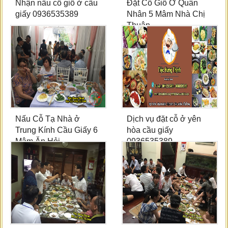
Nhận nấu cỗ giỗ ở cầu
Đặt Cỗ Giỗ Ở Quân
giấy 0936535389
Nhân 5 Mâm Nhà Chị
Thuận
Nấu Cỗ Tạ Nhà ở
Dịch vụ đặt cỗ ở yên
Trung Kính Cầu Giấy 6
hòa cầu giấy
Mâm Ăn Hỏi
0936535389