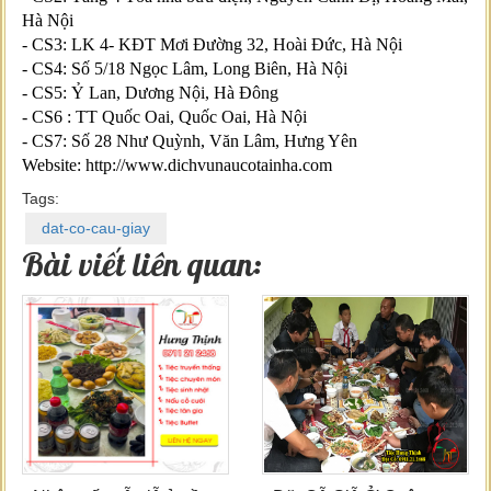
Hà Nội
- CS3: LK 4- KĐT Mơi Đường 32, Hoài Đức, Hà Nội
- CS4: Số 5/18 Ngọc Lâm, Long Biên, Hà Nội
- CS5: Ỷ Lan, Dương Nội, Hà Đông
- CS6 : TT Quốc Oai, Quốc Oai, Hà Nội
- CS7: Số 28 Như Quỳnh, Văn Lâm, Hưng Yên
Website: http://www.dichvunaucotainha.com
Tags:
dat-co-cau-giay
Bài viết liên quan: