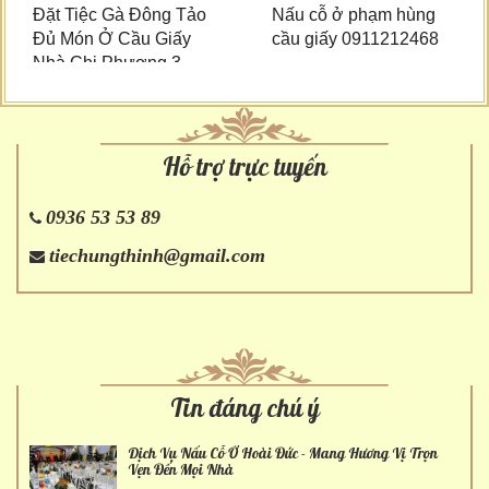
Đặt Tiệc Gà Đông Tảo
Nấu cỗ ở phạm hùng
Đủ Món Ở Cầu Giấy
cầu giấy 0911212468
Nhà Chị Phương 3
Mâm
Hỗ trợ trực tuyến
0936 53 53 89
tiechungthinh@gmail.com
Tin đáng chú ý
Dịch Vụ Nấu Cỗ Ở Hoài Đức - Mang Hương Vị Trọn
Vẹn Đến Mọi Nhà