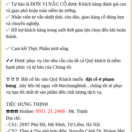
✅ Tự hào là ĐƠN VỊ NẤU CỖ được Khách hàng đánh giá cao
và giao phó hoàn toàn niềm tin tưởng.
✅ Nhân viên tư vấn nhiệt tình, chu đáo, giao hàng cỗ đúng hẹn
và chuyên nghiệp.
✅ Hỗ trợ khách hàng trong suốt thời gian lựa chọn đến khi hoàn
thành.
✅ Cam kết Thực Phẩm tươi sống
✔✔ Được phục vụ cho nhu cầu của tất cả Quý khách là niềm
hạnh phúc và tự hào của Chúng tôi
🤘🤘🤘 Bất cứ lúc nào Quý Khách muốn
đặt cỗ ở phạm
hùng
,hãy liên hệ ngay với #tiechungthinh , chúng tôi sẽ phục
vụ bạn tốt nhất từ sản phẩm đến chất lượng dịch vụ.
TIỆC HƯNG THỊNH
0911 21 2468
☎️☎️☎️ Hotline:
- Mr. Thịnh
Địa chỉ:
- CS1: 29/87 Phú Đô, Mỹ Đình, Từ Liêm, Hà Nội
- CS2: Tầng 4 Tòa nhà bưu điện, Nguyễn Cảnh Dị, Hoàng Mai,