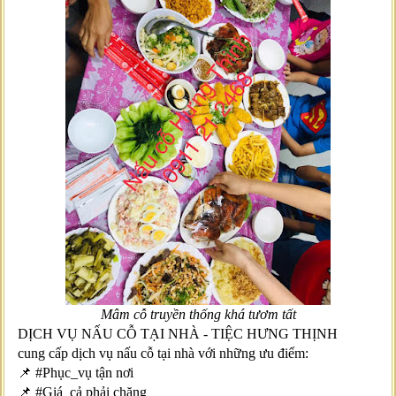
Mâm cỗ truyền thống khá tươm tất
DỊCH VỤ NẤU CỖ TẠI NHÀ - TIỆC HƯNG THỊNH
cung cấp dịch vụ nấu cỗ tại nhà với những ưu điểm:
📌 #Phục_vụ tận nơi
📌 #Giá_cả phải chăng