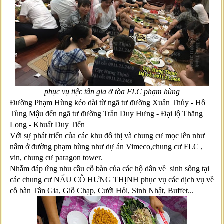
phục vụ tiệc tân gia ở tòa FLC phạm hùng
Đường Phạm Hùng kéo dài từ ngã tư đường Xuân Thủy - Hồ
Tùng Mậu đến ngã tư đường Trần Duy Hưng - Đại lộ Thăng
Long - Khuất Duy Tiến
Với sự phát triển của các khu đô thị và chung cư mọc lên như
nấm ở đường phạm hùng như dự án Vimeco,chung cư FLC ,
vin, chung cư paragon tower.
Nhằm đáp ứng nhu cầu cỗ bàn của các hộ dân về sinh sống tại
các chung cư NẤU CỖ HƯNG THỊNH phục vụ các dịch vụ về
cỗ bàn Tân Gia, Giỗ Chạp, Cưới Hỏi, Sinh Nhật, Buffet...