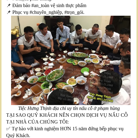
📌 Đảm bảo #an_toàn vệ sinh thực phẩm
📌 Phục vụ #chuyên_nghiệp, #trọn_gói.
Tiệc Hưng Thịnh địa chỉ uy tín nấu cỗ ở phạm hùng
TẠI SAO QUÝ KHÁCH NÊN CHỌN DỊCH VỤ NẤU CỖ
TẠI NHÀ CỦA CHÚNG TÔI:
✅ Tự hào với kinh nghiệm HƠN 15 năm đứng bếp phục vụ
Quý Khách.