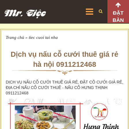
ĐẶT
BÀN
Trang chủ
»
tiec cuoi tai nha
Dịch vụ nấu cỗ cưới thuê giá rẻ
hà nội 0911212468
DỊCH VỤ NẤU CỖ CƯỚI THUÊ GIÁ RẺ, ĐẶT CÕ CƯỚI GIÁ RẺ,
ĐỊA CHỈ NẤU CỖ CƯỚI THUÊ - NẤU CỖ HƯNG THỊNH
0911212468