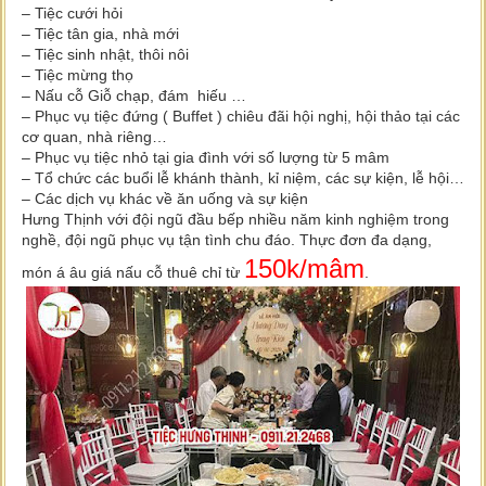
– Tiệc cưới hỏi
– Tiệc tân gia, nhà mới
– Tiệc sinh nhật, thôi nôi
– Tiệc mừng thọ
– Nấu cỗ Giỗ chạp, đám hiếu …
– Phục vụ tiệc đứng ( Buffet ) chiêu đãi hội nghị, hội thảo tại các
cơ quan, nhà riêng…
– Phục vụ tiệc nhỏ tại gia đình với số lượng từ 5 mâm
– Tổ chức các buổi lễ khánh thành, kỉ niệm, các sự kiện, lễ hội…
– Các dịch vụ khác về ăn uống và sự kiện
Hưng Thịnh với đội ngũ đầu bếp nhiều năm kinh nghiệm trong
nghề, đội ngũ phục vụ tận tình chu đáo. Thực đơn đa dạng,
150k/mâm
món á âu giá nấu cỗ thuê chỉ từ
.