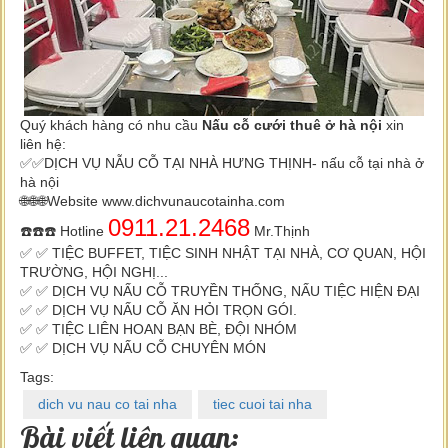
Quý khách hàng có nhu cầu
Nấu cỗ cưới thuê ở hà nội
xin
liên hệ:
✅✅DỊCH VỤ NẪU CỖ TẠI NHÀ HƯNG THỊNH- nấu cỗ tại nhà ở
hà nội
🌐🌐🌐Website www.dichvunaucotainha.com
0911.21.2468
☎️☎️☎️ Hotline
Mr.Thịnh
✅ ✅ TIỆC BUFFET, TIỆC SINH NHẬT TẠI NHÀ, CƠ QUAN, HỘI
TRƯỜNG, HỘI NGHỊ...
✅ ✅ DỊCH VỤ NẤU CỖ TRUYỀN THỐNG, NẤU TIỆC HIỆN ĐẠI
✅ ✅ DỊCH VỤ NẤU CỖ ĂN HỎI TRỌN GÓI.
✅ ✅ TIỆC LIÊN HOAN BẠN BÈ, ĐỘI NHÓM
✅ ✅ DỊCH VỤ NẤU CỖ CHUYÊN MÓN
Tags:
dich vu nau co tai nha
tiec cuoi tai nha
Bài viết liên quan: