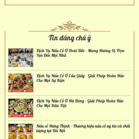
Tin đáng chú ý
Dịch Vụ Nấu Cỗ Ở Hoài Đức - Mang Hương Vị Trọn
Vẹn Đến Mọi Nhà
Dịch Vụ Nấu Cỗ Ở Cầu Giấy - Giải Pháp Hoàn Hảo
Cho Mọi Sự Kiện
Dịch Vụ Nấu Cỗ Ở Hà Đông - Giải Pháp Hoàn Hảo
Cho Mọi Bữa Tiệc
Nấu cỗ Hưng Thịnh - Thương hiệu nấu cỗ uy tín và chất
lượng tại Hà Nội