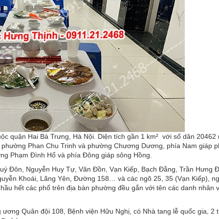
c quận Hai Bà Trưng, Hà Nội. Diện tích gần 1 km² với số dân 20462 
iáp phường Phan Chu Trinh và phường Chương Dương, phía Nam giáp 
ờng Phạm Đình Hổ và phía Đông giáp sông Hồng.
Quý Đôn, Nguyễn Huy Tự, Vân Đồn, Vạn Kiếp, Bạch Đằng, Trần Hưng Đ
guyễn Khoái, Lãng Yên, Đường 158… và các ngõ 25, 35 (Vạn Kiếp), n
hầu hết các phố trên địa bàn phường đều gắn với tên các danh nhân 
 ương Quân đội 108, Bệnh viện Hữu Nghị, có Nhà tang lễ quốc gia, 2 