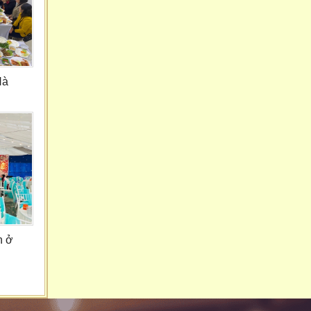
Hà
n ở