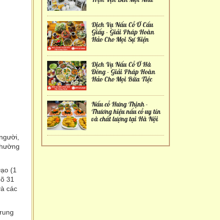
Dịch Vụ Nấu Cỗ Ở Cầu
Giấy - Giải Pháp Hoàn
Hảo Cho Mọi Sự Kiện
Dịch Vụ Nấu Cỗ Ở Hà
Đông - Giải Pháp Hoàn
Hảo Cho Mọi Bữa Tiệc
Nấu cỗ Hưng Thịnh -
Thương hiệu nấu cỗ uy tín
và chất lượng tại Hà Nội
người,
phường
ạo (1
gõ 31
và các
trung