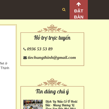
ĐẶT
BÀN
Hỗ trợ trực tuyến
0936 53 53 89
tiechungthinh@gmail.com
fet ở
 Thịnh
Tin đáng chú ý
Dịch Vụ Nấu Cỗ Ở Hoài
Đức - Mang Hương Vị
Trọn Vẹn Đến Mọi Nhà