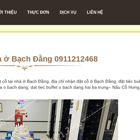
ỚI THIỆU
THỰC ĐƠN
DỊCH VỤ
LIÊN HỆ
hà ở Bạch Đằng 0911212468
 cỗ tại nhà ở Bạch Đằng, địa chỉ nhận đặt cỗ ở Bạch Đằng, đặt tiệc buf
ha o bach dang, dat tiec buffet o bach dang hai ba trung– Nấu Cỗ Hưng