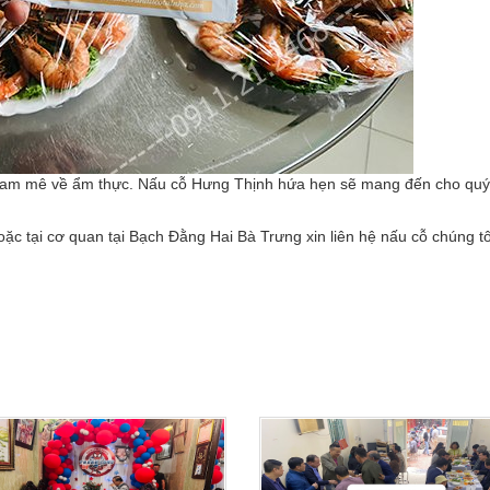
 đam mê về ẩm thực. Nấu cỗ Hưng Thịnh hứa hẹn sẽ mang đến cho qu
ặc tại cơ quan tại Bạch Đằng Hai Bà Trưng xin liên hệ nấu cỗ chúng t