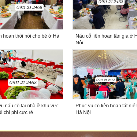
ên hoan thôi nôi cho bé ở Hà
Nấu cỗ liên hoan tân gia ở 
Nội
vụ nấu cỗ tại nhà ở khu vực
Phục vụ cỗ liên hoan tất niê
i chi phí cực rẻ
Hà Nội