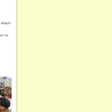
ý khách
hục vụ