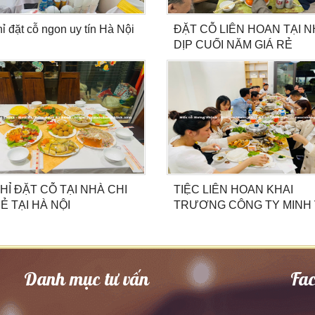
hỉ đặt cỗ ngon uy tín Hà Nội
ĐẶT CỖ LIÊN HOAN TẠI 
DỊP CUỐI NĂM GIÁ RẺ
CHỈ ĐẶT CỖ TẠI NHÀ CHI
TIỆC LIÊN HOAN KHAI
Ẻ TẠI HÀ NỘI
TRƯƠNG CÔNG TY MINH 
Danh mục tư vấn
Fa