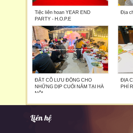
Tiệc liên hoan YEAR END
Địa c
PARTY - H.O.P.E
ĐẶT CỖ LƯU ĐỘNG CHO
ĐỊA 
NHỮNG DỊP CUỐI NĂM TẠI HÀ
PHÍ R
NỘI
Liên hệ