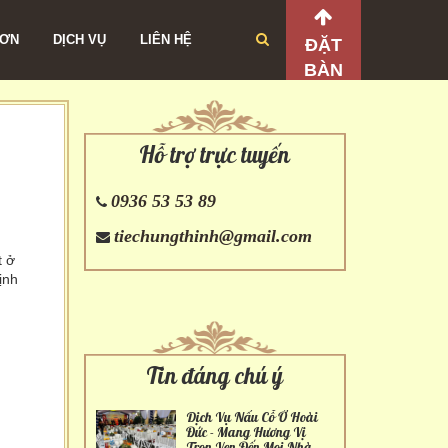
ĐƠN
DỊCH VỤ
LIÊN HỆ
ĐẶT
BÀN
Hỗ trợ trực tuyến
0936 53 53 89
tiechungthinh@gmail.com
t ở
ịnh
Tin đáng chú ý
Dịch Vụ Nấu Cỗ Ở Hoài
Đức - Mang Hương Vị
Trọn Vẹn Đến Mọi Nhà