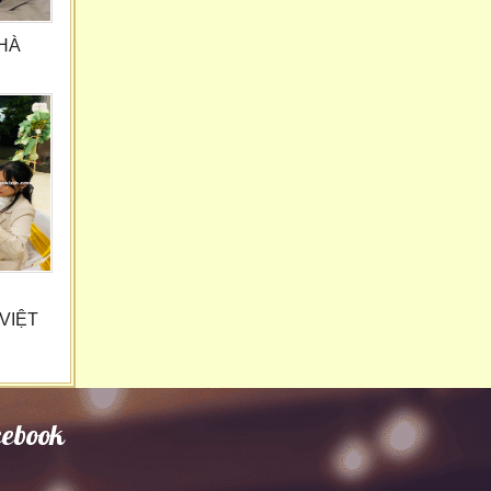
NHÀ
VIỆT
cebook