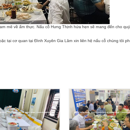
 đam mê về ẩm thực. Nấu cỗ Hưng Thịnh hứa hẹn sẽ mang đến cho qu
ặc tại cơ quan tại Đình Xuyên Gia Lâm xin liên hệ nấu cỗ chúng tôi p