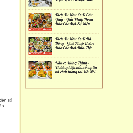
Dịch Vụ Nấu Cỗ Ở Cầu
Giấy - Giải Pháp Hoàn
Hảo Cho Mọi Sự Kiện
Dịch Vụ Nấu Cỗ Ở Hà
Đông - Giải Pháp Hoàn
Hảo Cho Mọi Bữa Tiệc
Nấu cỗ Hưng Thịnh -
Thương hiệu nấu cỗ uy tín
và chất lượng tại Hà Nội
dân số
áp