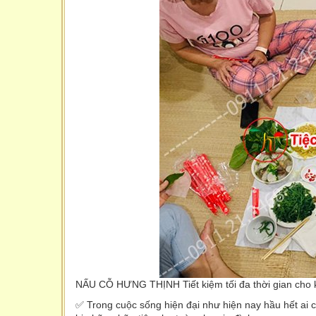
NẤU CỖ HƯNG THỊNH Tiết kiệm tối đa thời gian cho 
✅ Trong cuộc sống hiện đại như hiện nay hầu hết ai c