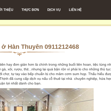
ỚI THIỆU
THỰC ĐƠN
DỊCH VỤ
LIÊN HỆ
hà ở Hàn Thuyên 0911212468
tiên hay đơn giản hơn là chính trong những buổi liên hoan, tiệc tùng n
xôi, rượu, thịt...nhưng lại quá bận rộn vì phải lo cho những thủ tục
 đi chợ, tự tay vào bếp chuẩn bị cho mâm cơm sum họp. Thấu hiểu đượ
hịnh đã cung cấp dịch vụ nấu cỗ thuê tại nhà chuyên nghiệp, hứa hẹ
ận lợi nhất dành cho bạn.