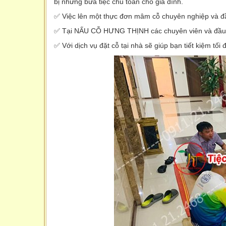
bị những bữa tiệc chu toàn cho gia đình.
✅ Việc lên một thực đơn mâm cỗ chuyên nghiệp và đầy
✅ Tại NẤU CỖ HƯNG THỊNH các chuyên viên và đầu bế
✅ Với dịch vụ đặt cỗ tại nhà sẽ giúp bạn tiết kiệm t