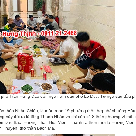
 phố Trần Hưng Đạo đến ngã năm đầu phố Lò Đúc. Từ ngã sáu đầu p
hận thôn Nhân Chiêu, là một trong 19 phường thôn hợp thành tổng Hậu
ng này đổi ra là tổng Thanh Nhàn và chỉ còn có 8 thôn phường vì một 
ôn Đức Bác, Hương Thái, Hoa Viên... thành ra thôn mới là Hương Viên.
n Thuyên, thờ thần Bạch Mã.