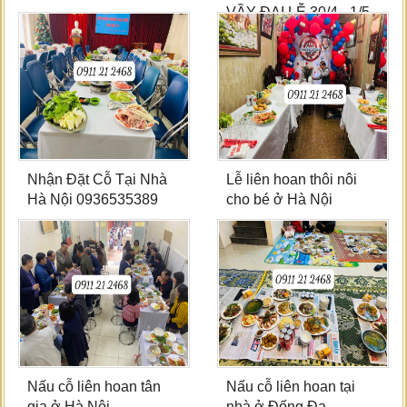
VẦY ĐẠI LỄ 30/4 - 1/5
Nhận Đặt Cỗ Tại Nhà
Lễ liên hoan thôi nôi
Hà Nội 0936535389
cho bé ở Hà Nội
Nấu cỗ liên hoan tân
Nấu cỗ liên hoan tại
gia ở Hà Nội
nhà ở Đống Đa