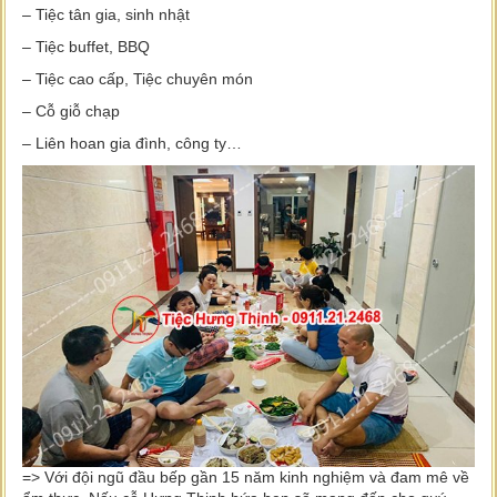
– Tiệc tân gia, sinh nhật
– Tiệc buffet, BBQ
– Tiệc cao cấp, Tiệc chuyên món
– Cỗ giỗ chạp
– Liên hoan gia đình, công ty…
=> Với đội ngũ đầu bếp gần 15 năm kinh nghiệm và đam mê về