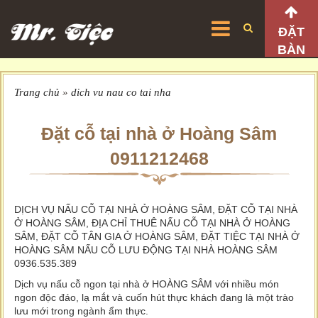
ĐẶT
BÀN
Trang chủ
»
dich vu nau co tai nha
Đặt cỗ tại nhà ở Hoàng Sâm
0911212468
DỊCH VỤ NẤU CỖ TẠI NHÀ Ở HOÀNG SÂM, ĐẶT CỖ TẠI NHÀ
Ở HOÀNG SÂM, ĐỊA CHỈ THUÊ NẤU CỖ TẠI NHÀ Ở HOÀNG
SÂM, ĐẶT CỖ TÂN GIA Ở HOÀNG SÂM, ĐẶT TIỆC TẠI NHÀ Ở
HOÀNG SÂM NẤU CỖ LƯU ĐỘNG TẠI NHÀ HOÀNG SÂM
0936.535.389
Dịch vụ nấu cỗ ngon tại nhà ở HOÀNG SÂM với nhiều món
ngon độc đáo, lạ mắt và cuốn hút thực khách đang là một trào
lưu mới trong ngành ẩm thực.