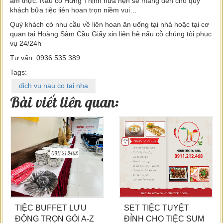
ẩm thực. Nấu cỗ Hưng Thịnh hứa hẹn sẽ mang đến cho quý
khách bữa tiệc liên hoan trọn niềm vui…
Quý khách có nhu cầu về liên hoan ăn uống tại nhà hoặc tại cơ
quan tại Hoàng Sâm Cầu Giấy xin liên hệ nấu cỗ chúng tôi phục
vụ 24/24h
Tư vấn: 0936.535.389
Tags:
dich vu nau co tai nha
Bài viết liên quan:
TIỆC BUFFET LƯU
SET TIỆC TUYỆT
ĐỘNG TRỌN GÓI A-Z
ĐỈNH CHO TIỆC SUM