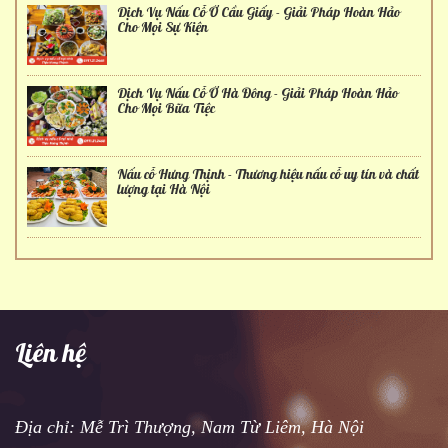
Dịch Vụ Nấu Cỗ Ở Cầu Giấy - Giải Pháp Hoàn Hảo
Cho Mọi Sự Kiện
Dịch Vụ Nấu Cỗ Ở Hà Đông - Giải Pháp Hoàn Hảo
Cho Mọi Bữa Tiệc
Nấu cỗ Hưng Thịnh - Thương hiệu nấu cỗ uy tín và chất
lượng tại Hà Nội
Liên hệ
Địa chỉ: Mễ Trì Thượng, Nam Từ Liêm, Hà Nội