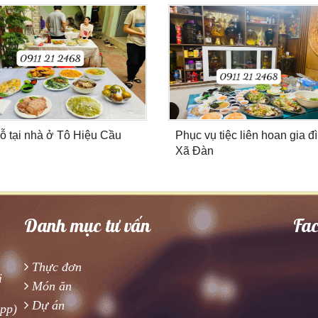
ỗ tại nhà ở Tô Hiệu Cầu
Phục vụ tiệc liên hoan gia đ
Xã Đàn
Danh mục tư vấn
Fa
Thực đơn
i
Món ăn
Dự án
app)