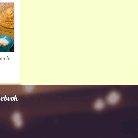
ình ở
cebook