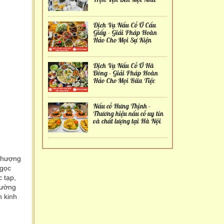
Dịch Vụ Nấu Cỗ Ở Cầu
Giấy - Giải Pháp Hoàn
Hảo Cho Mọi Sự Kiện
Dịch Vụ Nấu Cỗ Ở Hà
Đông - Giải Pháp Hoàn
Hảo Cho Mọi Bữa Tiệc
Nấu cỗ Hưng Thịnh -
Thương hiệu nấu cỗ uy tín
và chất lượng tại Hà Nội
 Thượng
Ngọc
 tạp,
đường
n kinh