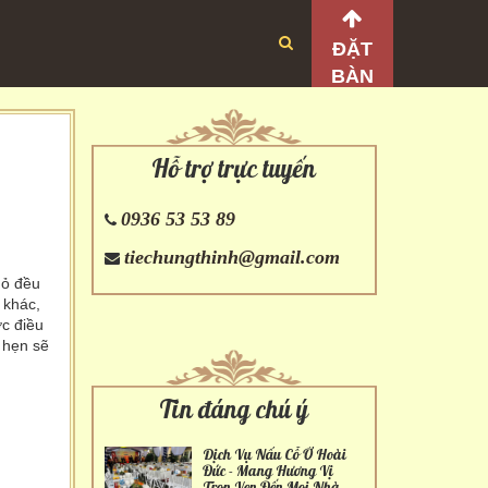
ĐẶT
BÀN
Hỗ trợ trực tuyến
0936 53 53 89
tiechungthinh@gmail.com
hỏ đều
 khác,
c điều
 hẹn sẽ
Tin đáng chú ý
Dịch Vụ Nấu Cỗ Ở Hoài
Đức - Mang Hương Vị
Trọn Vẹn Đến Mọi Nhà