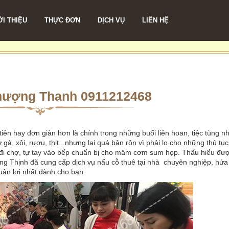
ỚI THIỆU
THỰC ĐƠN
DỊCH VỤ
LIÊN HỆ
hượng Thanh 0911212468
tiên hay đơn giản hơn là chính trong những buổi liên hoan, tiệc tùng n
xôi, rượu, thịt...nhưng lại quá bận rộn vì phải lo cho những thủ tục
 đi chợ, tự tay vào bếp chuẩn bị cho mâm cơm sum họp. Thấu hiểu đượ
g Thịnh đã cung cấp dịch vụ nấu cỗ thuê tại nhà chuyên nghiệp, hứa
ận lợi nhất dành cho bạn.