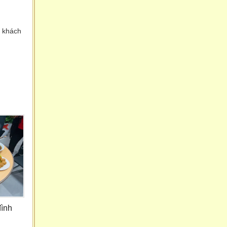
ý khách
đình