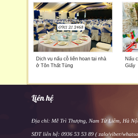
Dịch vụ nấu cỗ liên hoan tại nhà
Nấu c
ở Tôn Thất Tùng
Giấy
Liên hệ
Địa chỉ: Mễ Trì Thượng, Nam Từ Liêm, Hà Nộ
SĐT liên hệ: 0936 53 53 89 ( zalo/viber/whats