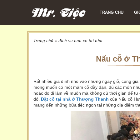
TRANG CHỦ
GI
Trang chủ
»
dich vu nau co tai nha
Nấu cỗ ở T
Rất nhiều gia đình nhỏ vào những ngày giỗ, cúng gia 
mong muốn có một mâm cỗ đầy đặn, đủ các món như gà, 
hoặc do đi làm về muộn mà không đủ thời gian để tự
đó,
Đặt cỗ tại nhà ở Thượng Thanh
của Nấu cỗ Hưn
mang đến những bữa tiệc ngon tại những địa điểm thu