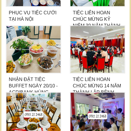
PHỤC VỤ TIỆC CƯỚI
TIỆC LIÊN HOAN
TẠI HÀ NỘI
CHÚC MỪNG KỶ
NIỆM 39 NĂM THÀNH
LẬP BỘ KH&CN
NHẬN ĐẶT TIỆC
TIỆC LIÊN HOAN
BUFFET NGÀY 20/10 -
CHÚC MỪNG 14 NĂM
AGRIBANK HÙNG
THÀNH LẬP BỆNH
VƯƠNG
VIỆN