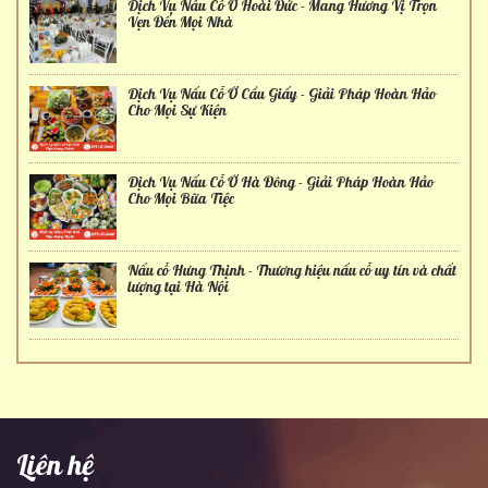
Dịch Vụ Nấu Cỗ Ở Hoài Đức - Mang Hương Vị Trọn
Vẹn Đến Mọi Nhà
Dịch Vụ Nấu Cỗ Ở Cầu Giấy - Giải Pháp Hoàn Hảo
Cho Mọi Sự Kiện
Dịch Vụ Nấu Cỗ Ở Hà Đông - Giải Pháp Hoàn Hảo
Cho Mọi Bữa Tiệc
Nấu cỗ Hưng Thịnh - Thương hiệu nấu cỗ uy tín và chất
lượng tại Hà Nội
Liên hệ