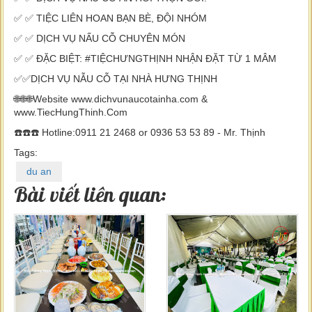
✅ ✅ TIỆC LIÊN HOAN BẠN BÈ, ĐỘI NHÓM
✅ ✅ DỊCH VỤ NẤU CỖ CHUYÊN MÓN
✅ ✅ ĐẶC BIỆT: #TIỆCHƯNGTHỊNH NHẬN ĐẶT TỪ 1 MÂM
✅✅DỊCH VỤ NẪU CỖ TẠI NHÀ HƯNG THỊNH
🌐🌐🌐Website www.dichvunaucotainha.com &
www.TiecHungThinh.Com
☎️☎️☎️ Hotline:0911 21 2468 or 0936 53 53 89 - Mr. Thịnh
Tags:
du an
Bài viết liên quan: