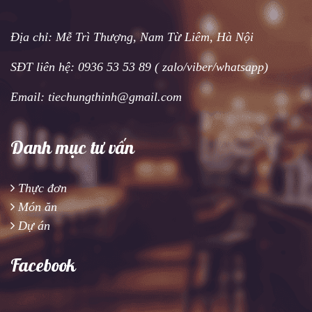
Địa chỉ: Mễ Trì Thượng, Nam Từ Liêm, Hà Nội
SĐT liên hệ: 0936 53 53 89 ( zalo/viber/whatsapp)
Email: tiechungthinh@gmail.com
Danh mục tư vấn
Thực đơn
Món ăn
Dự án
Facebook