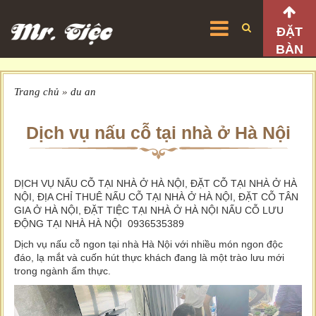
ĐẶT
BÀN
Trang chủ
»
du an
Dịch vụ nấu cỗ tại nhà ở Hà Nội
DỊCH VỤ NẤU CỖ TẠI NHÀ Ở HÀ NỘI, ĐẶT CỖ TẠI NHÀ Ở HÀ
NỘI, ĐỊA CHỈ THUÊ NẤU CỖ TẠI NHÀ Ở HÀ NỘI, ĐẶT CỖ TÂN
GIA Ở HÀ NỘI, ĐẶT TIỆC TẠI NHÀ Ở HÀ NỘI NẤU CỖ LƯU
ĐỘNG TẠI NHÀ HÀ NỘI 0936535389
Dịch vụ nấu cỗ ngon tại nhà Hà Nội với nhiều món ngon độc
đáo, lạ mắt và cuốn hút thực khách đang là một trào lưu mới
trong ngành ẩm thực.