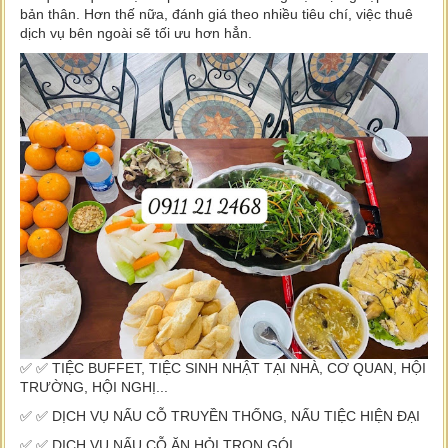
bản thân. Hơn thế nữa, đánh giá theo nhiều tiêu chí, việc thuê
dịch vụ bên ngoài sẽ tối ưu hơn hẳn.
✅ ✅ TIỆC BUFFET, TIỆC SINH NHẬT TẠI NHÀ, CƠ QUAN, HỘI
TRƯỜNG, HỘI NGHỊ...
✅ ✅ DỊCH VỤ NẤU CỖ TRUYỀN THỐNG, NẤU TIỆC HIỆN ĐẠI
✅ ✅ DỊCH VỤ NẤU CỖ ĂN HỎI TRỌN GÓI.