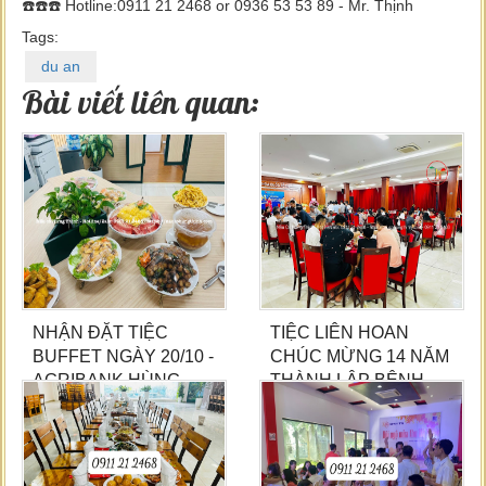
☎️☎️☎️ Hotline:0911 21 2468 or 0936 53 53 89 - Mr. Thịnh
Tags:
du an
Bài viết liên quan:
NHẬN ĐẶT TIỆC
TIỆC LIÊN HOAN
BUFFET NGÀY 20/10 -
CHÚC MỪNG 14 NĂM
AGRIBANK HÙNG
THÀNH LẬP BỆNH
VƯƠNG
VIỆN