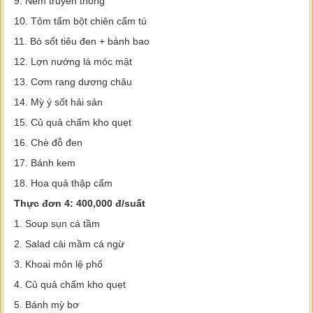
9. Nem truyền thống
10. Tôm tẩm bột chiên cẩm tú
11. Bò sốt tiêu đen + bánh bao
12. Lợn nướng lá móc mật
13. Cơm rang dương châu
14. Mỳ ý sốt hải sản
15. Củ quả chấm kho quẹt
16. Chè đỗ đen
17. Bánh kem
18. Hoa quả thập cẩm
Thực đơn 4: 400,000 đ/suất
1. Soup sụn cá tầm
2. Salad cải mầm cá ngừ
3. Khoai môn lệ phố
4. Củ quả chấm kho quẹt
5. Bánh mỳ bơ