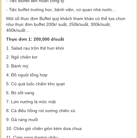
- Tiệc Buffet liên hoan công ty
- Tiệc buffet trường học, bệnh viện, cơ quan nhà nước…
Một số thực đơn Buffet quý khách tham khảo có thể lựa chọn
như thực đơn buffet 200k/ suất, 250k/suất, 300k/suất,
400k/suất…
Thực đơn 1: 200,000 đ/suất
1. Salad rau trộn thịt hun khói
2. Ngô chiên bơ
3. Bánh mỳ
4. Đồ nguội tổng hợp
5. Củ quả luộc chấm kho quẹt
6. Bò sốt vang
7. Lợn nướng lá móc mật
8. Cá điêu hồng rút xương chiên xù
9. Gà rang muối
10. Chân giò chiên giòn kèm dưa chua
11. Cơm rang dương châu