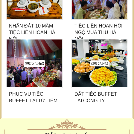
NHẬN ĐẶT 10 MÂM
TIỆC LIÊN HOAN HỘI
TIỆC LIÊN HOAN HÀ
NGỘ MÙA THU HÀ
NỘI
NỘI
PHỤC VỤ TIỆC
ĐẶT TIỆC BUFFET
BUFFET TẠI TỪ LIÊM
TẠI CÔNG TY