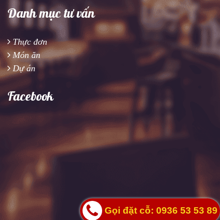
Danh mục tư vấn
Thực đơn
Món ăn
Dự án
Facebook
Gọi đặt cỗ: 0936 53 53 89