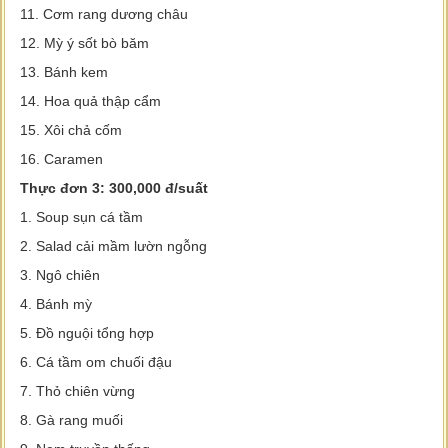
11. Cơm rang dương châu
12. Mỳ ý sốt bò băm
13. Bánh kem
14. Hoa quả thập cẩm
15. Xôi chả cốm
16. Caramen
Thực đơn 3: 300,000 đ/suất
1. Soup sụn cá tầm
2. Salad cải mầm lườn ngỗng
3. Ngô chiên
4. Bánh mỳ
5. Đồ nguội tổng hợp
6. Cá tầm om chuối đậu
7. Thỏ chiên vừng
8. Gà rang muối