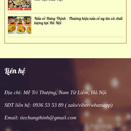
Nấu cỗ Hưng Thịnh - Thương hiệu nấu cỗ uy tín và chất
lượng tại Hà Nội
Liên hệ
Địa chỉ: Mễ Trì Thượng, Nam Từ Liêm, Hà Nội
SĐT liên hệ: 0936 53 53 89 ( zalo/viber/whatsapp)
Email: tiechungthinh@gmail.com