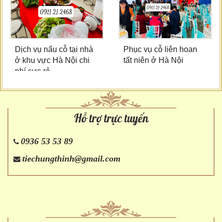
Dịch vụ nấu cỗ tại nhà
Phục vụ cỗ liên hoan
ở khu vực Hà Nội chi
tất niên ở Hà Nội
phí cực rẻ
Hỗ trợ trực tuyến
0936 53 53 89
tiechungthinh@gmail.com