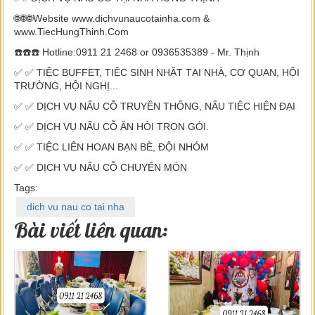
🌐🌐🌐Website www.dichvunaucotainha.com &
www.TiecHungThinh.Com
☎️☎️☎️ Hotline:0911 21 2468 or 0936535389 - Mr. Thịnh
✅ ✅ TIỆC BUFFET, TIỆC SINH NHẬT TẠI NHÀ, CƠ QUAN, HỘI
TRƯỜNG, HỘI NGHỊ...
✅ ✅ DỊCH VỤ NẤU CỖ TRUYỀN THỐNG, NẤU TIỆC HIỆN ĐẠI
✅ ✅ DỊCH VỤ NẤU CỖ ĂN HỎI TRỌN GÓI.
✅ ✅ TIỆC LIÊN HOAN BẠN BÈ, ĐỘI NHÓM
✅ ✅ DỊCH VỤ NẤU CỖ CHUYÊN MÓN
Tags:
dich vu nau co tai nha
Bài viết liên quan: