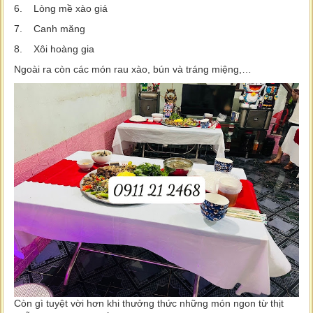
6. Lòng mề xào giá
7. Canh măng
8. Xôi hoàng gia
Ngoài ra còn các món rau xào, bún và tráng miệng,…
Còn gì tuyệt vời hơn khi thưởng thức những món ngon từ thịt