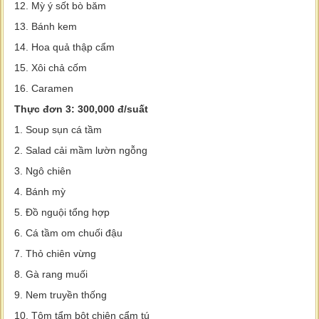
12. Mỳ ý sốt bò băm
13. Bánh kem
14. Hoa quả thập cẩm
15. Xôi chả cốm
16. Caramen
Thực đơn 3: 300,000 đ/suất
1. Soup sụn cá tầm
2. Salad cải mầm lườn ngỗng
3. Ngô chiên
4. Bánh mỳ
5. Đồ nguội tổng hợp
6. Cá tầm om chuối đậu
7. Thỏ chiên vừng
8. Gà rang muối
9. Nem truyền thống
10. Tôm tẩm bột chiên cẩm tú