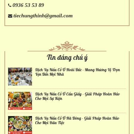
0936 53 53 89
tiechungthinh@gmail.com
Tin đáng chú ý
Dịch Vụ Nấu Cỗ Ở Hoài Đức - Mang Hương Vị Trọn
Vẹn Đến Mọi Nhà
Dịch Vụ Nấu Cỗ Ở Cầu Giấy - Giải Pháp Hoàn Hảo
Cho Mọi Sự Kiện
Dịch Vụ Nấu Cỗ Ở Hà Đông - Giải Pháp Hoàn Hảo
Cho Mọi Bữa Tiệc