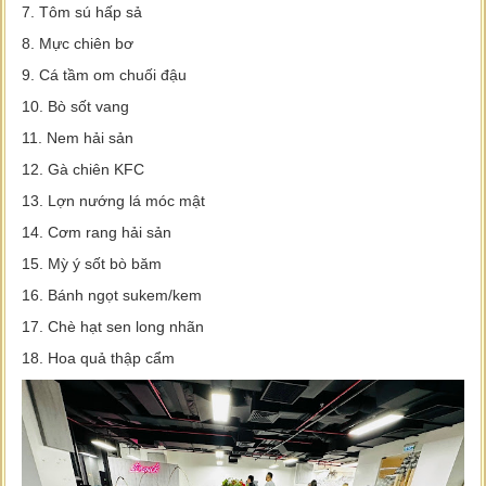
7. Tôm sú hấp sả
8. Mực chiên bơ
9. Cá tầm om chuối đậu
10. Bò sốt vang
11. Nem hải sản
12. Gà chiên KFC
13. Lợn nướng lá móc mật
14. Cơm rang hải sản
15. Mỳ ý sốt bò băm
16. Bánh ngọt sukem/kem
17. Chè hạt sen long nhãn
18. Hoa quả thập cẩm