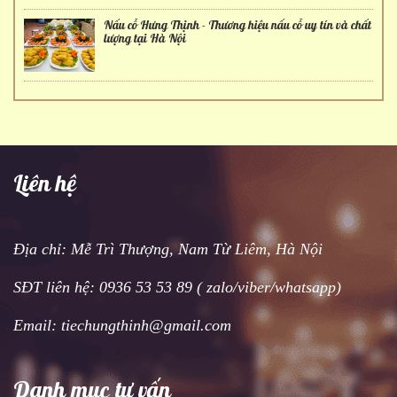
Nấu cỗ Hưng Thịnh - Thương hiệu nấu cỗ uy tín và chất
lượng tại Hà Nội
Liên hệ
Địa chỉ: Mễ Trì Thượng, Nam Từ Liêm, Hà Nội
SĐT liên hệ: 0936 53 53 89 ( zalo/viber/whatsapp)
Email: tiechungthinh@gmail.com
Danh mục tư vấn