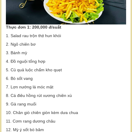
Thực đơn 1: 200,000 đ/suất
1. Salad rau trộn thịt hun khói
2. Ngô chiên bơ
3. Bánh mỳ
4. Đồ nguội tổng hợp
5. Củ quả luộc chấm kho quẹt
6. Bò sốt vang
7. Lợn nướng lá móc mật
8. Cá điêu hồng rút xương chiên xù
9. Gà rang muối
10. Chân giò chiên giòn kèm dưa chua
11. Cơm rang dương châu
12. Mỳ ý sốt bò băm