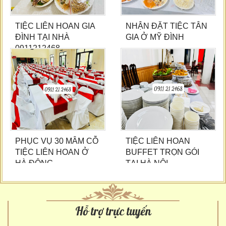
TIỆC LIÊN HOAN GIA
NHẬN ĐẶT TIỆC TÂN
ĐÌNH TẠI NHÀ
GIA Ở MỸ ĐÌNH
0911212468
PHỤC VỤ 30 MÂM CỖ
TIỆC LIÊN HOAN
TIỆC LIÊN HOAN Ở
BUFFET TRỌN GÓI
HÀ ĐÔNG
TẠI HÀ NỘI
Hỗ trợ trực tuyến