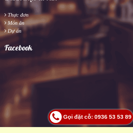
Thực đơn
Món ăn
Dự án
Facebook
Gọi đặt cỗ: 0936 53 53 89