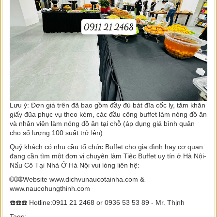
Lưu ý: Đơn giá trên đã bao gồm đầy đủ bát đĩa cốc ly, tăm khăn
giấy đũa phục vụ theo kèm, các đầu công buffet làm nóng đồ ăn
và nhân viên làm nóng đồ ăn tại chỗ (áp dụng giá bình quân
cho số lượng 100 suất trở lên)
Quý khách có nhu cầu tổ chức Buffet cho gia đình hay cơ quan
đang cần tìm một đơn vị chuyên làm Tiệc Buffet uy tín ở Hà Nội-
Nấu Cô Tại Nhà Ở Hà Nội vui lòng liên hệ:
🌐🌐🌐Website www.dichvunaucotainha.com &
www.naucohungthinh.com
☎️☎️☎️ Hotline:0911 21 2468 or 0936 53 53 89 - Mr. Thịnh
Tags: