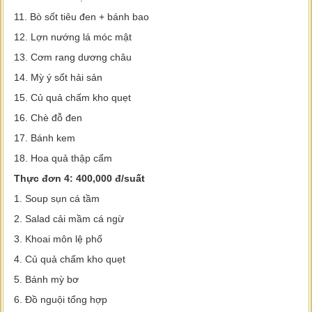
11. Bò sốt tiêu đen + bánh bao
12. Lợn nướng lá móc mật
13. Cơm rang dương châu
14. Mỳ ý sốt hải sản
15. Củ quả chấm kho quẹt
16. Chè đỗ đen
17. Bánh kem
18. Hoa quả thập cẩm
Thực đơn 4: 400,000 đ/suất
1. Soup sụn cá tầm
2. Salad cải mầm cá ngừ
3. Khoai môn lệ phố
4. Củ quả chấm kho quẹt
5. Bánh mỳ bơ
6. Đồ nguội tổng hợp