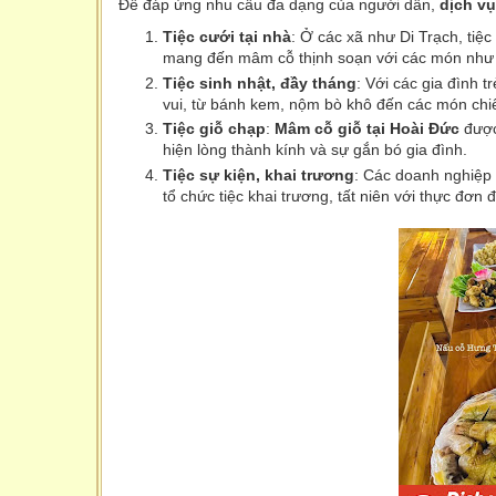
Để đáp ứng nhu cầu đa dạng của người dân,
dịch v
Tiệc cưới tại nhà
: Ở các xã như Di Trạch, tiệc
mang đến mâm cỗ thịnh soạn với các món như gà 
Tiệc sinh nhật, đầy tháng
: Với các gia đình 
vui, từ bánh kem, nộm bò khô đến các món chiê
Tiệc giỗ chạp
:
Mâm cỗ giỗ tại Hoài Đức
được 
hiện lòng thành kính và sự gắn bó gia đình.
Tiệc sự kiện, khai trương
: Các doanh nghiệp
tổ chức tiệc khai trương, tất niên với thực đơn