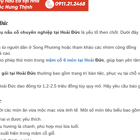
 Đức
vụ nấu cỗ chuyên nghiệp tại Hoài Đức
là yếu tố then chốt. Dưới đây 
iến từ người dân ở Song Phương hoặc tham khảo các nhóm cộng đồng
á cao.
cho phép thử món trong
mâm cỗ 6 món tại Hoài
Đức
, giúp bạn yên tâ
 gói tại Hoài Đức
thường bao gồm trang trí bàn tiệc, phục vụ tại chỗ 
Hoài Đức dao động từ 1,2-2,5 triệu đồng tùy quy mô. Hãy yêu cầu báo g
c
i các món ăn vừa mộc mạc vừa tinh tế. Một số món tiêu biểu bao gồm
ai vị được yêu thích.
u hương lá chanh, phù hợp mọi lứa tuổi.
xuất hiện trong mâm cỗ giỗ.