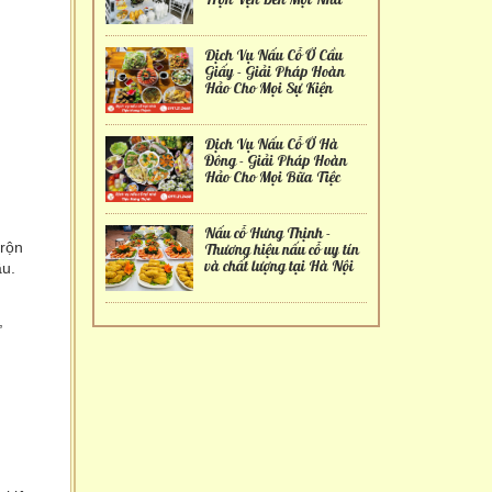
Dịch Vụ Nấu Cỗ Ở Cầu
Giấy - Giải Pháp Hoàn
Hảo Cho Mọi Sự Kiện
Dịch Vụ Nấu Cỗ Ở Hà
Đông - Giải Pháp Hoàn
Hảo Cho Mọi Bữa Tiệc
Nấu cỗ Hưng Thịnh -
 rộn
Thương hiệu nấu cỗ uy tín
và chất lượng tại Hà Nội
ầu.
,