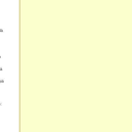
là
m
và
iá
: