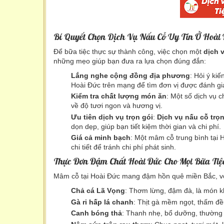
Bí Quyết Chọn Dịch Vụ Nấu Cỗ Uy Tín Ở Hoài
Để bữa tiệc thực sự thành công, việc chọn một
dịch 
những mẹo giúp bạn đưa ra lựa chọn đúng đắn:
Lắng nghe cộng đồng địa phương
: Hỏi ý k
Hoài Đức trên mạng để tìm đơn vị được đánh gi
Kiểm tra chất lượng món ăn
: Một số dịch vụ 
về độ tươi ngon và hương vị.
Ưu tiên dịch vụ trọn gói
:
Dịch vụ nấu cỗ trọn
dọn dẹp, giúp bạn tiết kiệm thời gian và chi phí.
Giá cả minh bạch
: Một mâm cỗ trung bình tại 
chi tiết để tránh chi phí phát sinh.
Thực Đơn Đậm Chất Hoài Đức Cho Mọi Bữa Tiệ
Mâm cỗ tại Hoài Đức mang đậm hồn quê miền Bắc, vớ
Chả cá Lã Vọng
: Thơm lừng, đậm đà, là món kh
Gà ri hấp lá chanh
: Thịt gà mềm ngọt, thấm đề
Canh bóng thả
: Thanh nhẹ, bổ dưỡng, thường 