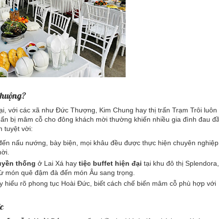
Chuộng?
đại, với các xã như Đức Thượng, Kim Chung hay thị trấn Trạm Trôi luôn
 chuẩn bị mâm cỗ cho đông khách mời thường khiến nhiều gia đình đau đ
 tuyệt vời:
 đến nấu nướng, bày biện, mọi khâu đều được thực hiện chuyên nghiệp
ời.
uyền thống
ở Lai Xá hay
tiệc buffet hiện đại
tại khu đô thị Splendora,
, từ món quê đậm đà đến món Âu sang trọng.
ây hiểu rõ phong tục Hoài Đức, biết cách chế biến mâm cỗ phù hợp với
ức