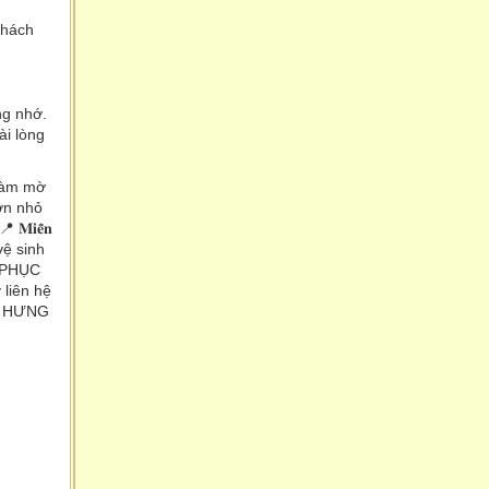
khách
ng nhớ.
ài lòng
 làm mờ
lớn nhỏ
𝐢𝐞̂̃𝐧
vệ sinh
🔰 PHỤC
 liên hệ
TIỆC HƯNG