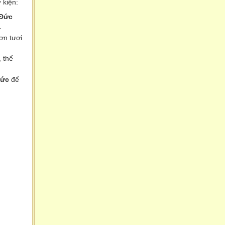
 kiện:
 Đức
.
ơn tươi
 thể
Đức
để