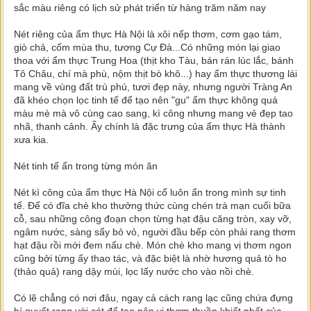
sắc màu riêng có lịch sử phát triển từ hàng trăm năm nay
Nét riêng của ẩm thực Hà Nội là xôi nếp thơm, cơm gạo tám,
giò chả, cốm mùa thu, tương Cự Đà...Có những món lại giao
thoa với ẩm thực Trung Hoa (thịt kho Tàu, bán rán lúc lắc, bánh
Tô Châu, chí mà phù, nộm thịt bò khô...) hay ẩm thực thương lái
mang về vùng đất trù phú, tươi đẹp này, nhưng người Tràng An
đã khéo chọn lọc tinh tế để tạo nên "gu" ẩm thực không quá
màu mè mà vô cùng cao sang, kì công nhưng mang vẻ đẹp tao
nhã, thanh cảnh. Ấy chính là đặc trưng của ẩm thực Hà thành
xưa kia.
Nét tinh tế ẩn trong từng món ăn
Nét kì công của ẩm thực Hà Nội cổ luôn ẩn trong mình sự tinh
tế. Để có đĩa chè kho thưởng thức cùng chén trà mạn cuối bữa
cỗ, sau những công đoạn chọn từng hạt đậu căng tròn, xay vỡ,
ngâm nước, sàng sẩy bỏ vỏ, người đầu bếp còn phải rang thơm
hạt đậu rồi mới đem nấu chè. Món chè kho mang vị thơm ngon
cũng bởi từng ấy thao tác, và đặc biệt là nhờ hương quả tò ho
(thảo quả) rang dậy mùi, lọc lấy nước cho vào nồi chè.
Có lẽ chẳng có nơi đâu, ngay cả cách rang lạc cũng chứa đựng