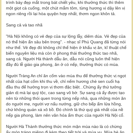
trình bày đẹp mắt trong bát chiết yêu, khi thưởng thức thì thêm
một giọt cà cuống, một chút mắm tôm, từng hương vị dậy lên vị
ngon riêng rồi lại hòa quyện hợp nhất, thơm ngon khôn tả.
Sang cả và tao nhã
"Hà Nội không có vẻ đẹp của sự lộng lẫy, diêm dúa. Vẻ đẹp của
nó thể hiện ẩn sâu bên trong". - nhạc sĩ Phú Quang đã từng nói
như thế. Vẻ đẹp đó không chỉ thể hiện ở khẩu vị ăn, kĩ thuật chế
biến nguyên liệu mà còn ở phong thái thưởng thức tao nhã,
sang cả. Người Hà thành dẫu ăn, dẫu nói cũng luôn thể hiện
đầy đủ lễ giáo gia phong, ăn ở có nếp, thưởng thức có mùa.
Người Tràng An chỉ ăn cốm vào mùa thu để thưởng thức vị ngọt
nhất của hạt cốm khi thu về, chỉ nếm hương chè sen cuối hạ
đầu thu để hưởng trọn vị thơm đặc biệt...Chừng ấy thứ tưởng
giản dị mà lại quý tộc, cao sang vô bờ. Sự sang cả ấy được tạo
nên từ những thói quen trong từng nếp nhà, qua những món ăn
do người mẹ, người vợ nấu nướng, giữ cho bếp ấm lửa hồng,
chứ không quán xá xô bồ. Đó chính là thứ quý giá nhất của nề
nếp gia phong, làm nên văn hóa ẩm thực của người Hà Nội cổ.
Người Hà Thành thưởng thức món mặn mùa nào là có chừng
ấy món tráng miệng đi kèm theo tiết trời và mùa vụ. Mùa hè ăn