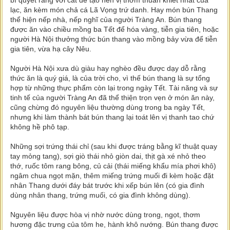
bí quyết rang với cát để tạo nên vị thơm thuần khiết nhất của
lạc, ăn kèm món chả cá Lã Vọng trứ danh. Hay món bún Thang
thể hiện nếp nhà, nếp nghĩ của người Tràng An. Bún thang
được ăn vào chiều mồng ba Tết để hóa vàng, tiễn gia tiên, hoặc
người Hà Nội thưởng thức bún thang vào mồng bảy vừa để tiễn
gia tiên, vừa hạ cây Nêu.
Người Hà Nội xưa dù giàu hay nghèo đều được dạy dỗ rằng
thức ăn là quý giá, là của trời cho, vì thế bún thang là sự tổng
hợp từ những thực phẩm còn lại trong ngày Tết. Tài năng và sự
tinh tế của người Tràng An đã thể thiện trọn vẹn ở món ăn này,
cũng chừng đó nguyên liệu thường dùng trong ba ngày Tết,
nhưng khi làm thành bát bún thang lại toát lên vị thanh tao chứ
không hề phô tạp.
Những sợi trứng thái chỉ (sau khi được tráng bằng kĩ thuật quay
tay mỏng tang), sợi giò thái nhỏ giòn dai, thịt gà xé nhỏ theo
thớ, ruốc tôm rang bông, củ cải (thái miếng khẩu mía phơi khô)
ngâm chua ngọt mặn, thêm miếng trứng muối đi kèm hoặc đặt
nhân Thang dưới đáy bát trước khi xếp bún lên (có gia đình
dùng nhân thang, trứng muối, có gia đình không dùng).
Nguyên liệu được hòa vị nhờ nước dùng trong, ngọt, thơm
hương đặc trưng của tôm he, hành khô nướng. Bún thang được