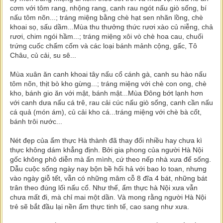
cơm với tôm rang, nhộng rang, canh rau ngót nấu giò sống, bí
nấu tôm nõn...; tráng miệng bằng chè hạt sen nhãn lồng, chè
khoai sọ, sấu dầm...Mùa thu thưởng thức rươi xào củ niễng, chả
rươi, chim ngói hầm...; tráng miệng xôi vò chè hoa cau, chuối
trứng cuốc chấm cốm và các loại bánh mảnh cộng, gấc, Tô
Châu, củ cải, su sê...
Mùa xuân ăn canh khoai tây nấu cổ cánh gà, canh su hào nấu
tôm nõn, thịt bò kho gừng...; tráng miệng với chè con ong, chè
kho, bánh gio ăn với mật, bánh mật...Mùa Đông bớt lạnh hơn
với canh dưa nấu cá trê, rau cải cúc nấu giò sống, canh cần nấu
cá quả (món ám), củ cải kho cá...tráng miệng với chè bà cốt,
bánh trôi nước...
Nét đẹp của ẩm thực Hà thành đã thay đổi nhiều hay chưa kì
thực không dám khẳng định. Bởi gia phong của người Hà Nội
gốc không phô diễn mà ẩn mình, cứ theo nếp nhà xưa để sống.
Dẫu cuộc sống ngày nay bộn bề hối hả với bao lo toan, nhưng
vào ngày giỗ tết, vẫn có những mâm cỗ 8 đĩa 4 bát, những bát
trân theo đúng lối nấu cổ. Như thế, ẩm thực hà Nội xưa vẫn
chưa mất đi, mà chỉ mai một dần. Và mong rằng người Hà Nội
trẻ sẽ bắt đầu lại nền ẩm thực tinh tế, cao sang như xưa.