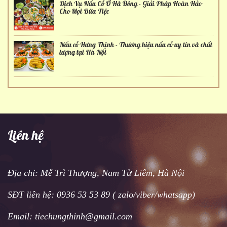
Dịch Vụ Nấu Cỗ Ở Hà Đông - Giải Pháp Hoàn Hảo
Cho Mọi Bữa Tiệc
Nấu cỗ Hưng Thịnh - Thương hiệu nấu cỗ uy tín và chất
lượng tại Hà Nội
Liên hệ
Địa chỉ: Mễ Trì Thượng, Nam Từ Liêm, Hà Nội
SĐT liên hệ: 0936 53 53 89 ( zalo/viber/whatsapp)
Email: tiechungthinh@gmail.com