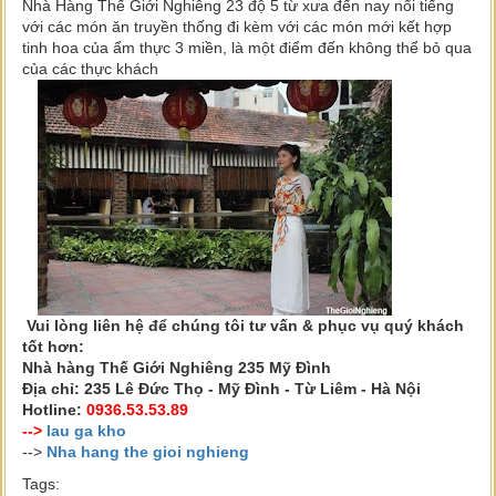
Nhà Hàng Thế Giới Nghiêng 23 độ 5 từ xưa đến nay nổi tiếng
với các món ăn truyền thống đi kèm với các món mới kết hợp
tinh hoa của ẩm thực 3 miền, là một điểm đến không thể bỏ qua
của các thực khách
Vui lòng liên hệ để chúng tôi tư vấn & phục vụ quý khách
tốt hơn:
Nhà hàng Thế Giới Nghiêng 235 Mỹ Đình
Địa chỉ: 235 Lê Đức Thọ - Mỹ Đình - Từ Liêm - Hà Nội
Hotline:
0936.53.53.89
-->
lau ga kho
-->
Nha hang the gioi nghieng
Tags: