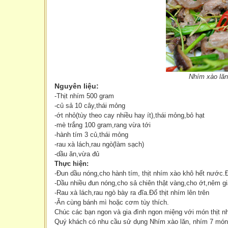
Nhím xào lăn
Nguyên liệu:
-Thịt nhím 500 gram
-củ sả 10 cây,thái mỏng
-ớt nhỏ(tùy theo cay nhiều hay ít),thái mỏng,bỏ hạt
-mè trắng 100 gram,rang vừa tới
-hành tím 3 củ,thái mỏng
-rau xà lách,rau ngò(làm sạch)
-dầu ăn,vừa đủ
Thực hiện:
-Đun dầu nóng,cho hành tím, thịt nhím xào khô hết nước.Đ
-Dầu nhiều đun nóng,cho sả chiên thật vàng,cho ớt,nêm gi
-Rau xà lách,rau ngò bày ra đĩa.Đổ thịt nhím lên trên
-Ăn cùng bánh mì hoặc cơm tùy thích.
Chúc các bạn ngon và gia đình ngon miệng với món thịt n
Quý khách có nhu cầu sử dụng Nhím xào lăn, nhím 7 món x