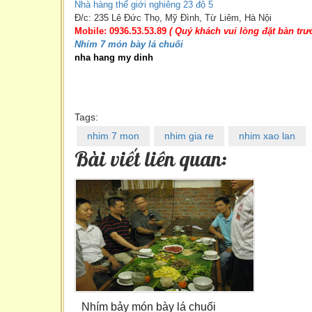
Nhà hàng thế giới nghiêng 23 độ 5
Đ/c: 235 Lê Đức Thọ, Mỹ Đình, Từ Liêm, Hà Nội
Mobile: 0936.53.53.89
( Quý khách vui lòng đặt bàn trư
Nhím 7 món bày lá chuối
nha hang my dinh
Tags:
nhim 7 mon
nhim gia re
nhim xao lan
Bài viết liên quan:
Nhím bảy món bày lá chuối