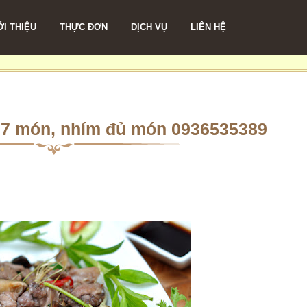
ỚI THIỆU
THỰC ĐƠN
DỊCH VỤ
LIÊN HỆ
 7 món, nhím đủ món 0936535389