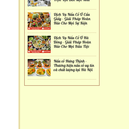
Dịch Vụ Nấu Cỗ Ở Cầu
Giấy - Giải Pháp Hoàn
Hảo Cho Mọi Sự Kiện
Dịch Vụ Nấu Cỗ Ở Hà
Đông - Giải Pháp Hoàn
Hảo Cho Mọi Bữa Tiệc
Nấu cỗ Hưng Thịnh -
Thương hiệu nấu cỗ uy tín
và chất lượng tại Hà Nội