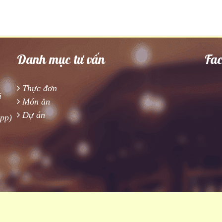
Danh mục tư vấn
Fa
Thực đơn
i
Món ăn
Dự án
app)