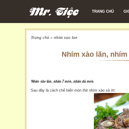
TRANG CHỦ
GI
Trang chủ
»
nhim xao lan
Nhím xào lăn, nhím
Nhím xào lăn, nhím 7 món, nhím đủ món
Sau đây là cách chế biến món thịt nhím xào sả ớt: