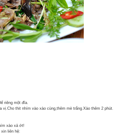
ể riêng một đĩa.
a vị.Cho thit nhím vào xào cùng,thêm mè trắng.Xào thêm 2 phút.
hím xào xả ớt!
in liên hệ: