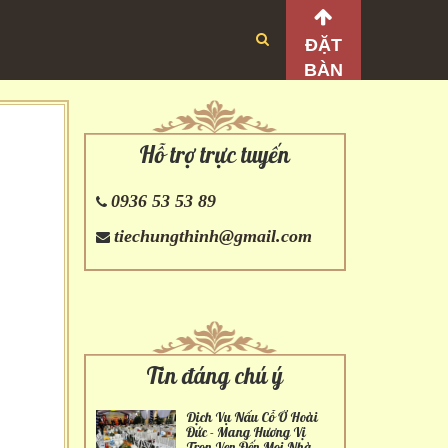
ĐẶT
BÀN
Hỗ trợ trực tuyến
0936 53 53 89
tiechungthinh@gmail.com
Tin đáng chú ý
Dịch Vụ Nấu Cỗ Ở Hoài
Đức - Mang Hương Vị
Trọn Vẹn Đến Mọi Nhà