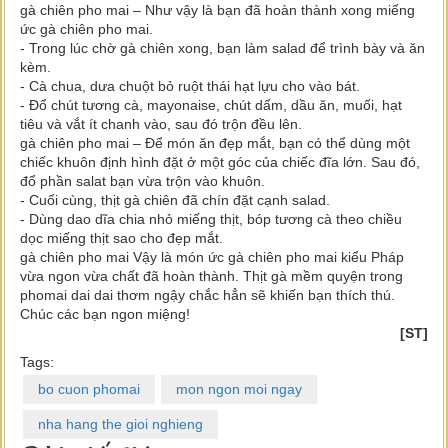
gà chiên pho mai – Như vậy là bạn đã hoàn thành xong miếng
ức gà chiên pho mai.
- Trong lúc chờ gà chiên xong, bạn làm salad để trình bày và ăn
kèm.
- Cà chua, dưa chuột bỏ ruột thái hạt lựu cho vào bát.
- Đổ chút tương cà, mayonaise, chút dấm, dầu ăn, muối, hạt
tiêu và vắt ít chanh vào, sau đó trộn đều lên.
gà chiên pho mai – Để món ăn đẹp mắt, bạn có thể dùng một
chiếc khuôn định hình đặt ở một góc của chiếc đĩa lớn. Sau đó,
đổ phần salat bạn vừa trộn vào khuôn.
- Cuối cùng, thịt gà chiên đã chín đặt cạnh salad.
- Dùng dao dĩa chia nhỏ miếng thịt, bóp tương cà theo chiều
dọc miếng thịt sao cho đẹp mắt.
gà chiên pho mai Vậy là món ức gà chiên pho mai kiểu Pháp
vừa ngon vừa chất đã hoàn thành. Thịt gà mềm quyện trong
phomai dai dai thơm ngậy chắc hẳn sẽ khiến bạn thích thú.
Chúc các bạn ngon miệng!
[ST]
Tags:
bo cuon phomai
mon ngon moi ngay
nha hang the gioi nghieng