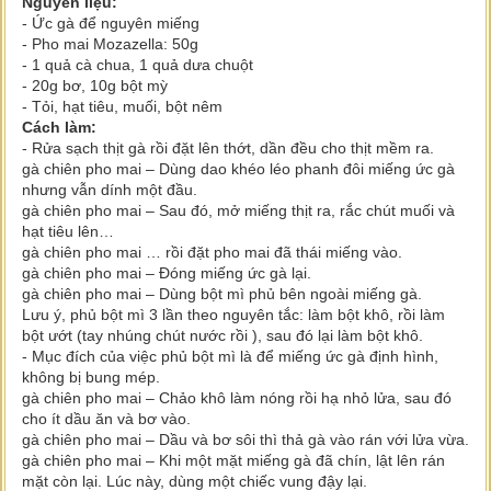
Nguyên liệu:
- Ức gà để nguyên miếng
- Pho mai Mozazella: 50g
- 1 quả cà chua, 1 quả dưa chuột
- 20g bơ, 10g bột mỳ
- Tỏi, hạt tiêu, muối, bột nêm
Cách làm:
- Rửa sạch thịt gà rồi đặt lên thớt, dần đều cho thịt mềm ra.
gà chiên pho mai – Dùng dao khéo léo phanh đôi miếng ức gà
nhưng vẫn dính một đầu.
gà chiên pho mai – Sau đó, mở miếng thịt ra, rắc chút muối và
hạt tiêu lên…
gà chiên pho mai … rồi đặt pho mai đã thái miếng vào.
gà chiên pho mai – Đóng miếng ức gà lại.
gà chiên pho mai – Dùng bột mì phủ bên ngoài miếng gà.
Lưu ý, phủ bột mì 3 lần theo nguyên tắc: làm bột khô, rồi làm
bột ướt (tay nhúng chút nước rồi ), sau đó lại làm bột khô.
- Mục đích của việc phủ bột mì là để miếng ức gà định hình,
không bị bung mép.
gà chiên pho mai – Chảo khô làm nóng rồi hạ nhỏ lửa, sau đó
cho ít dầu ăn và bơ vào.
gà chiên pho mai – Dầu và bơ sôi thì thả gà vào rán với lửa vừa.
gà chiên pho mai – Khi một mặt miếng gà đã chín, lật lên rán
mặt còn lại. Lúc này, dùng một chiếc vung đậy lại.