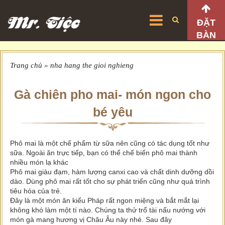
ĐẶT
BÀN
Trang chủ
»
nha hang the gioi nghieng
Gà chiên pho mai- món ngon cho
bé yêu
Phô mai là một chế phẩm từ sữa nên cũng có tác dụng tốt như
sữa. Ngoài ăn trực tiếp, bạn có thể chế biến phô mai thành
nhiều món lạ khác
Phô mai giàu đạm, hàm lượng canxi cao và chất dinh dưỡng dồi
dào. Dùng phô mai rất tốt cho sự phát triển cũng như quá trình
tiêu hóa của trẻ.
Đây là một món ăn kiểu Pháp rất ngon miệng và bắt mắt lại
không khó làm một tí nào. Chúng ta thử trổ tài nấu nướng với
món gà mang hương vị Châu Âu này nhé. Sau đây