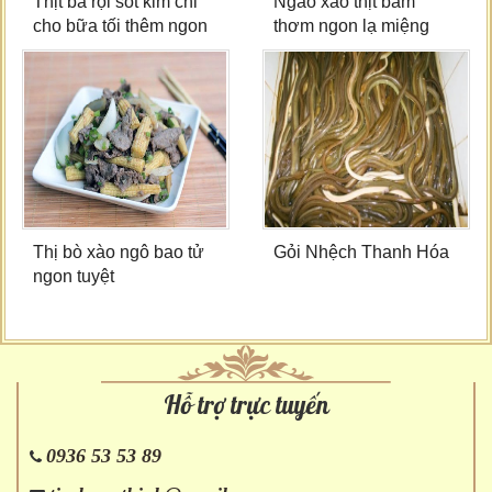
Thịt ba rọi sốt kim chi
Ngao xào thịt băm
cho bữa tối thêm ngon
thơm ngon lạ miệng
Thị bò xào ngô bao tử
Gỏi Nhệch Thanh Hóa
ngon tuyệt
Hỗ trợ trực tuyến
0936 53 53 89