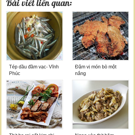
Bài viết liên quan:
Tép dầu đầm vạc- Vĩnh
Đậm vị món bò một
Phúc
nắng