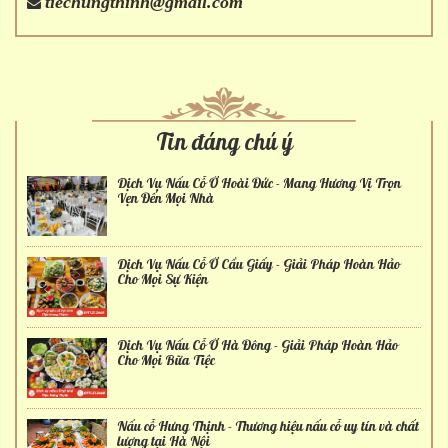
tiechungthinh@gmail.com
Tin đáng chú ý
Dịch Vụ Nấu Cỗ Ở Hoài Đức - Mang Hương Vị Trọn
Vẹn Đến Mọi Nhà
Dịch Vụ Nấu Cỗ Ở Cầu Giấy - Giải Pháp Hoàn Hảo
Cho Mọi Sự Kiện
Dịch Vụ Nấu Cỗ Ở Hà Đông - Giải Pháp Hoàn Hảo
Cho Mọi Bữa Tiệc
Nấu cỗ Hưng Thịnh - Thương hiệu nấu cỗ uy tín và chất
lượng tại Hà Nội