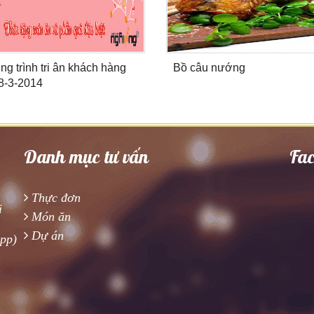
g trình tri ân khách hàng
Bồ câu nướng
8-3-2014
Danh mục tư vấn
Fa
Thực đơn
i
Món ăn
Dự án
app)