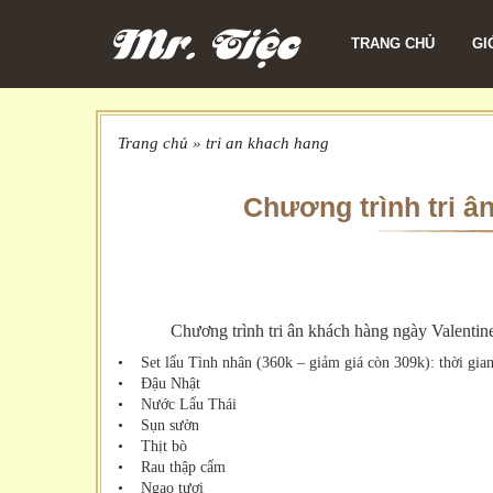
TRANG CHỦ
GI
Trang chủ
»
tri an khach hang
Chương trình tri â
Chương trình tri ân khách hàng ngày Valentin
• Set lẩu Tình nhân (360k – giảm giá còn 309k): thời gian
• Đậu Nhật
• Nước Lẩu Thái
• Sụn sườn
• Thịt bò
• Rau thập cẩm
• Ngao tươi