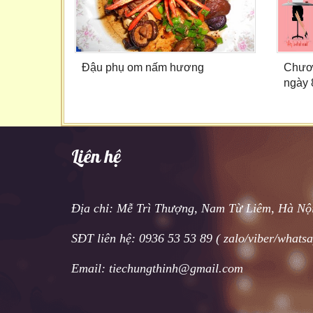
Đậu phụ om nấm hương
Chươn
ngày 
Liên hệ
Địa chỉ: Mễ Trì Thượng, Nam Từ Liêm, Hà Nộ
SĐT liên hệ: 0936 53 53 89 ( zalo/viber/whats
Email: tiechungthinh@gmail.com