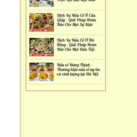
Dịch Vụ Nấu Cỗ Ở Cầu
Giấy - Giải Pháp Hoàn
Hảo Cho Mọi Sự Kiện
Dịch Vụ Nấu Cỗ Ở Hà
Đông - Giải Pháp Hoàn
Hảo Cho Mọi Bữa Tiệc
Nấu cỗ Hưng Thịnh -
Thương hiệu nấu cỗ uy tín
và chất lượng tại Hà Nội